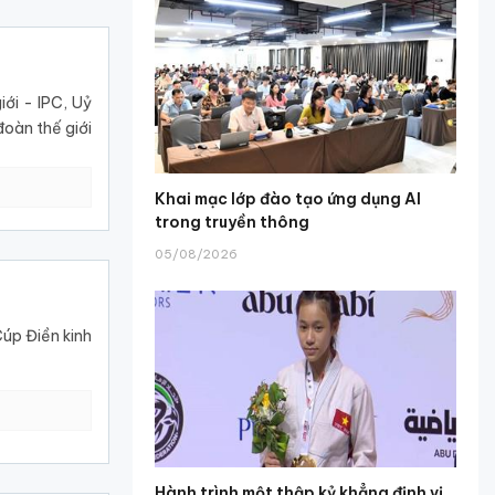
ới - IPC, Uỷ
đoàn thế giới
Khai mạc lớp đào tạo ứng dụng AI
trong truyền thông
05/08/2026
úp Điền kinh
Hành trình một thập kỷ khẳng định vị