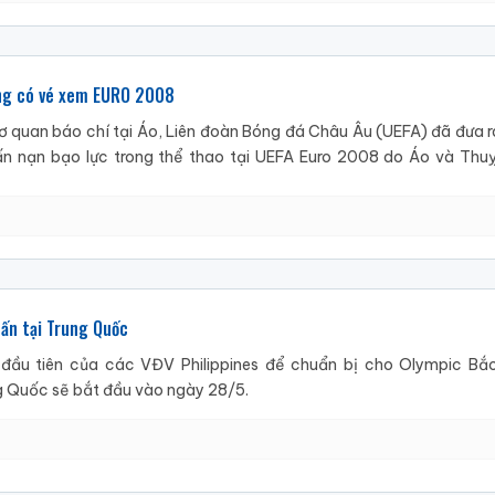
ng có vé xem EURO 2008
ơ quan báo chí tại Áo, Liên đoàn Bóng đá Châu Âu (UEFA) đã đưa r
ấn nạn bạo lực trong thể thao tại UEFA Euro 2008 do Áo và Thu
uấn tại Trung Quốc
đầu tiên của các VĐV Philippines để chuẩn bị cho Olympic Bắ
g Quốc sẽ bắt đầu vào ngày 28/5.