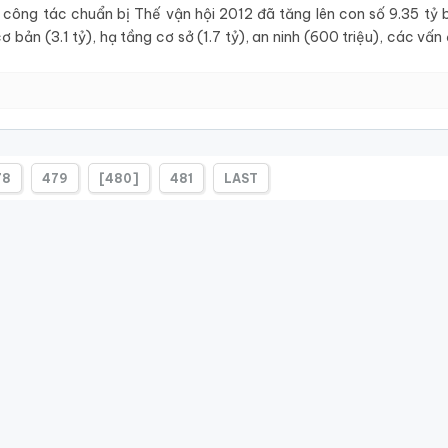
công tác chuẩn bị Thế vận hội 2012 đã tăng lên con số 9.35 tỷ 
bản (3.1 tỷ), hạ tầng cơ sở (1.7 tỷ), an ninh (600 triệu), các vấn
78
479
[480]
481
LAST