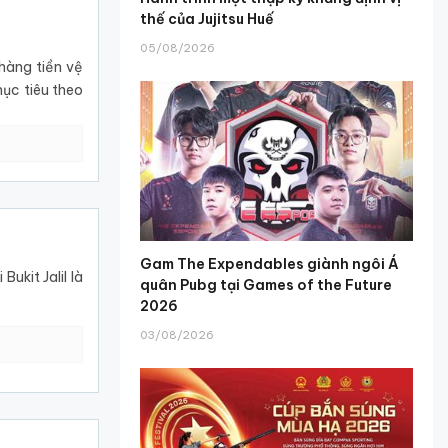
thế của Jujitsu Huế
05/08/2026
hàng tiền vệ
ục tiêu theo
Gam The Expendables giành ngôi Á
ukit Jalil là
quân Pubg tại Games of the Future
2026
03/08/2026