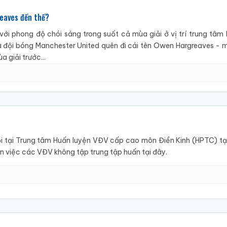
eaves đến thế?
với phong độ chói sáng trong suốt cả mùa giải ở vị trí trung tâm 
 đội bóng Manchester United quên đi cái tên Owen Hargreaves - m
 giải trước...
i tại Trung tâm Huấn luyện VĐV cấp cao môn Điền Kinh (HPTC) tại B
n việc các VĐV không tập trung tập huấn tại đây.