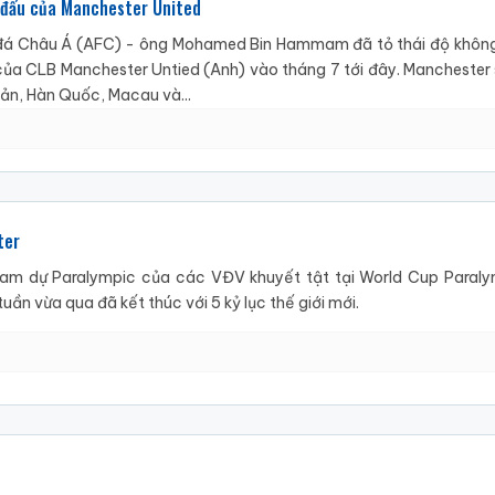
u đấu của Manchester United
đá Châu Á (AFC) - ông Mohamed Bin Hammam đã tỏ thái độ không 
ủa CLB Manchester Untied (Anh) vào tháng 7 tới đây. Manchester
Bản, Hàn Quốc, Macau và...
ter
ham dự Paralympic của các VĐV khuyết tật tại World Cup Paraly
ần vừa qua đã kết thúc với 5 kỷ lục thế giới mới.
2