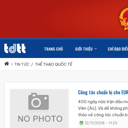
TRANG CHỦ
GIỚI THIỆU
CHỈ ĐẠO ĐIỀ
TIN TỨC
/
THỂ THAO QUỐC TẾ
Công tác chuẩn bị cho EU
400 ngày nữa trận đấu mở
Viên (Áo). Và để không ph
thảo về công tác chuẩn bị
12/11/2008 - 11:23