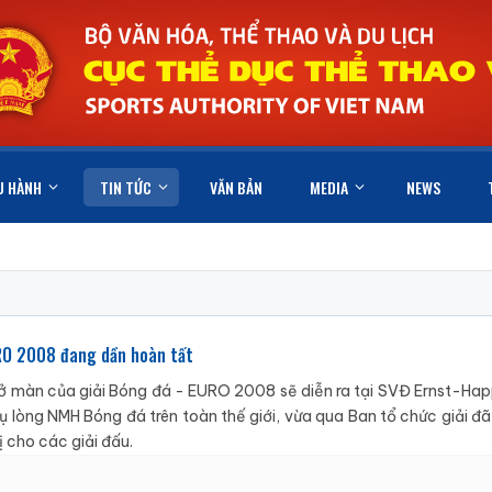
U HÀNH
TIN TỨC
VĂN BẢN
MEDIA
NEWS
RO 2008 đang dần hoàn tất
 màn của giải Bóng đá - EURO 2008 sẽ diễn ra tại SVĐ Ernst-Hap
ụ lòng NMH Bóng đá trên toàn thế giới, vừa qua Ban tổ chức giải đ
 cho các giải đấu.