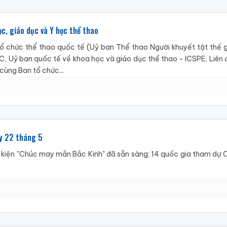
ọc, giáo dục và Y học thể thao
tổ chức thể thao quốc tế (Uỷ ban Thể thao Người khuyết tật thế gi
, Uỷ ban quốc tế về khoa học và giáo dục thể thao - ICSPE, Liên 
cùng Ban tổ chức...
ày 22 tháng 5
 kiện "Chúc may mắn Bắc Kinh" đã sẵn sàng; 14 quốc gia tham dự C