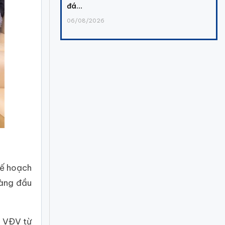
đá...
06/08/2026
kế hoạch
hàng đầu
a VĐV từ