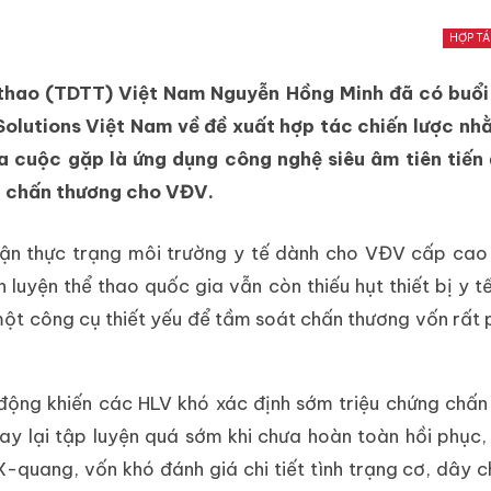
HỢP T
thao (TDTT) Việt Nam Nguyễn Hồng Minh đã có buổi 
 Solutions Việt Nam về đề xuất hợp tác chiến lược n
 cuộc gặp là ứng dụng công nghệ siêu âm tiên tiến
rị chấn thương cho VĐV.
nhận thực trạng môi trường y tế dành cho VĐV cấp cao 
luyện thể thao quốc gia vẫn còn thiếu hụt thiết bị y t
ột công cụ thiết yếu để tầm soát chấn thương vốn rất 
 động khiến các HLV khó xác định sớm triệu chứng chấn
y lại tập luyện quá sớm khi chưa hoàn toàn hồi phục,
-quang, vốn khó đánh giá chi tiết tình trạng cơ, dây 