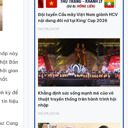
Đội tuyển Cầu mây Việt Nam giành HCV
nội dung đôi nữ tại King’ Cup 2026
08/08/2026
khớp này
Nhật Bản
hời gian
hất.
nh kỳ để
Khẳng định sức sống mạnh mẽ của võ
thuật truyền thống trên hành trình hội
tín hiệu
nhập
08/08/2026
hư: Cung