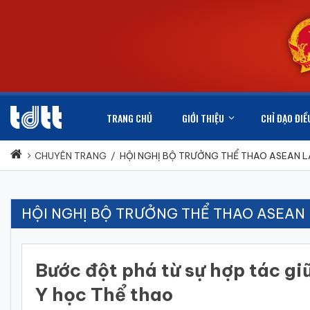
TRANG CHỦ
GIỚI THIỆU
CHỈ ĐẠO ĐIỀ
CHUYÊN TRANG
/
HỘI NGHỊ BỘ TRƯỞNG THỂ THAO ASEAN L
HỘI NGHỊ BỘ TRƯỞNG THỂ THAO ASEAN 
Bước đột phá từ sự hợp tác gi
Y học Thể thao