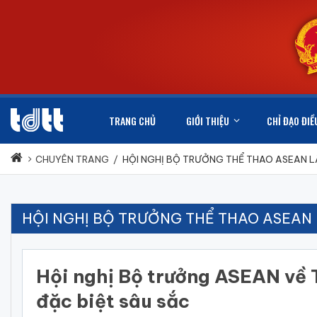
TRANG CHỦ
GIỚI THIỆU
CHỈ ĐẠO ĐIỀ
CHUYÊN TRANG
/
HỘI NGHỊ BỘ TRƯỞNG THỂ THAO ASEAN L
HỘI NGHỊ BỘ TRƯỞNG THỂ THAO ASEAN 
Hội nghị Bộ trưởng ASEAN về 
đặc biệt sâu sắc