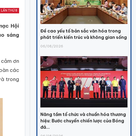
 LẦN THỨ 8
mạc Hội
Đề cao yếu tố bản sắc văn hóa trong
ào sáng
phát triển kiến trúc và không gian sống
06/08/2026
g cảm ơn
đoàn các
và trong
Nâng tầm tổ chức và chuẩn hóa thương
hiệu: Bước chuyển chiến lược của Bóng
đá...
06/08/2026