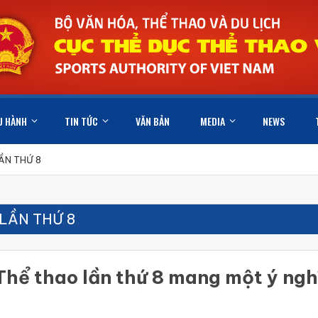
U HÀNH
TIN TỨC
VĂN BẢN
MEDIA
NEWS
ẦN THỨ 8
LẦN THỨ 8
Thể thao lần thứ 8 mang một ý ngh