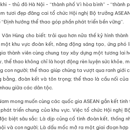
hi - thủ đô Hà Nội - “thành phố Vì hòa bình” - “thành 
am tươi đẹp đăng cai tổ chức Hội nghị Bộ trưởng ASEA
đề “Định hướng thể thao góp phần phát triển bền vững”.
Văn Hùng cho biết: trải qua hơn nửa thế kỷ hình thành
 một khu vực đoàn kết, năng động sáng tạo, ứng phó l
gia thành viên cùng chung tay xây dựng một tương lai h
ấy, thể thao không chỉ là hoạt động rèn luyện sức khỏe, m
ng con người; thể thao giúp chúng ta vượt qua ranh giới 
g bằng, đoàn kết và tôn trọng; thể thao là cầu nối của 
n nhau giữa các dân tộc.
t Nam mong muốn cùng các quốc gia ASEAN gắn kết tinh 
 phát triển chung của khu vực. Việc tổ chức Hội nghị B
c biệt sâu sắc: Là dịp củng cố tình đoàn kết, thống n
ã hội và con người; Là dấu mốc mở ra một giai đoạn hợp