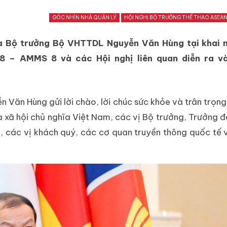
GÓC NHÌN NHÀ QUẢN LÝ
HỘI NGHỊ BỘ TRƯỞNG THỂ THAO ASEAN
ủa Bộ trưởng Bộ VHTTDL Nguyễn Văn Hùng tại khai 
8 – AMMS 8 và các Hội nghị liên quan diễn ra v
Văn Hùng gửi lời chào, lời chúc sức khỏe và trân trọn
 xã hội chủ nghĩa Việt Nam, các vị Bộ trưởng, Trưởng 
, các vị khách quý, các cơ quan truyền thông quốc tế 