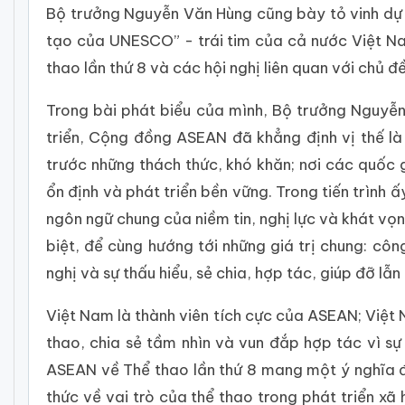
Bộ trưởng Nguyễn Văn Hùng cũng bày tỏ vinh dự k
tạo của UNESCO” - trái tim của cả nước Việt N
thao lần thứ 8 và các hội nghị liên quan với chủ 
Trong bài phát biểu của mình, Bộ trưởng Nguyễn 
triển, Cộng đồng ASEAN đã khẳng định vị thế là
trước những thách thức, khó khăn; nơi các quốc 
ổn định và phát triển bền vững. Trong tiến trình 
ngôn ngữ chung của niềm tin, nghị lực và khát vọ
biệt, để cùng hướng tới những giá trị chung: côn
nghị và sự thấu hiểu, sẻ chia, hợp tác, giúp đỡ lẫ
Việt Nam là thành viên tích cực của ASEAN; Việ
thao, chia sẻ tầm nhìn và vun đắp hợp tác vì sự
ASEAN về Thể thao lần thứ 8 mang một ý nghĩa đặ
thức về vai trò của thể thao trong phát triển x