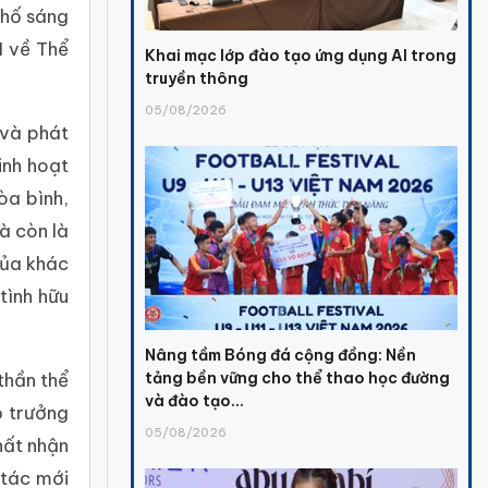
phố sáng
N về Thể
Khai mạc lớp đào tạo ứng dụng AI trong
truyền thông
05/08/2026
 và phát
inh hoạt
òa bình,
à còn là
của khác
tình hữu
Nâng tầm Bóng đá cộng đồng: Nền
thần thể
tảng bền vững cho thể thao học đường
và đào tạo...
ộ trưởng
05/08/2026
hất nhận
 tác mới