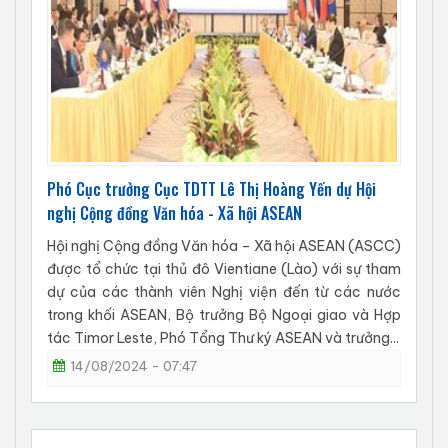
Phó Cục trưởng Cục TDTT Lê Thị Hoàng Yến dự Hội
nghị Cộng đồng Văn hóa - Xã hội ASEAN
Hội nghị Cộng đồng Văn hóa – Xã hội ASEAN (ASCC)
được tổ chức tại thủ đô Vientiane (Lào) với sự tham
dự của các thành viên Nghị viện đến từ các nước
trong khối ASEAN, Bộ trưởng Bộ Ngoại giao và Hợp
tác Timor Leste, Phó Tổng Thư ký ASEAN và trưởng...
14/08/2024 - 07:47