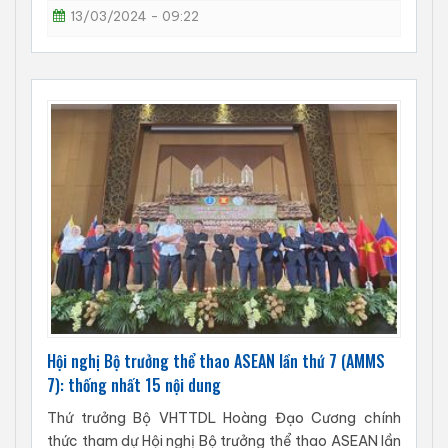
13/03/2024 - 09:22
Hội nghị Bộ trưởng thể thao ASEAN lần thứ 7 (AMMS
7): thống nhất 15 nội dung
Thứ trưởng Bộ VHTTDL Hoàng Đạo Cương chính
thức tham dự Hội nghị Bộ trưởng thể thao ASEAN lần