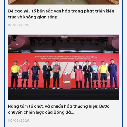
Đề cao yếu tố bản sắc văn hóa trong phát triển kiến
trúc và không gian sống
06/08/2026
Nâng tầm tổ chức và chuẩn hóa thương hiệu: Bước
chuyển chiến lược của Bóng đá...
06/08/2026