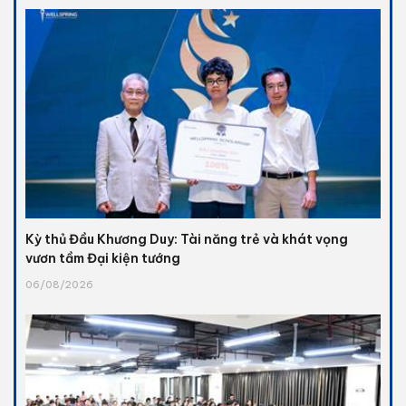
Kỳ thủ Đầu Khương Duy: Tài năng trẻ và khát vọng
vươn tầm Đại kiện tướng
06/08/2026