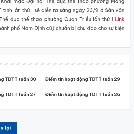
Khai mạc Đại hội Thể dục thể thao phường Mông
tỉnh lần thứ I sẽ diễn ra sáng ngày 26/9 ở Sân vận
 Thể dục thể thao phường Quan Triều lần thứ I
Link
hành phố Nam Định cũ) chuẩn bị chu đáo cho sự kiện
ng TDTT tuần 30
Điểm tin hoạt động TDTT tuần 29
ng TDTT tuần 27
Điểm tin hoạt động TDTT tuần 26
y lại