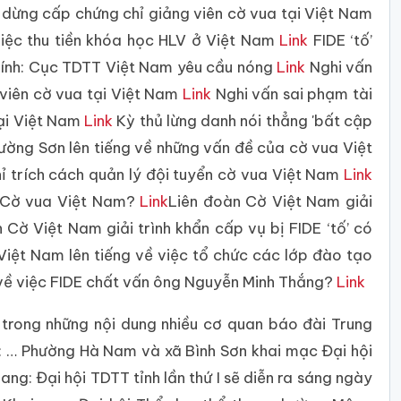
E dừng cấp chứng chỉ giảng viên cờ vua tại Việt Nam
việc thu tiền khóa học HLV ở Việt Nam
Link
FIDE ‘tố’
hính: Cục TDTT Việt Nam yêu cầu nóng
Link
Nghi vấn
 viên cờ vua tại Việt Nam
Link
Nghi vấn sai phạm tài
tại Việt Nam
Link
Kỳ thủ lừng danh nói thẳng 'bất cập
ờng Sơn lên tiếng về những vấn đề của cờ vua Việt
 trích cách quản lý đội tuyển cờ vua Việt Nam
Link
n Cờ vua Việt Nam?
Link
Liên đoàn Cờ Việt Nam giải
 Cờ Việt Nam giải trình khẩn cấp vụ bị FIDE ‘tố’ có
iệt Nam lên tiếng về việc tổ chức các lớp đào tạo
về việc FIDE chất vấn ông Nguyễn Minh Thắng?
Link
trong những nội dung nhiều cơ quan báo đài Trung
ể: … Phường Hà Nam và xã Bình Sơn khai mạc Đại hội
ng: Đại hội TDTT tỉnh lần thứ I sẽ diễn ra sáng ngày