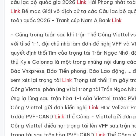
câu lạc bộ quốc gia 2026
Link
Hải Phòng nhất toà
Link
Bế mạc Giải vô địch cử tạ các Câu lạc bộ q
toàn quốc 2026 – Tranh cúp Nam A Bank
Link
- Cũng trong tuần sau khi trận Thể Công Viettel
với tỉ số 1-1, đội chủ nhà làm đơn đề nghị VFF và V
quyết định thổi 11m của trọng tài Trần Ngọc Nhớ, đ
thủ Kyle Colonna là một trong những nội dung các
Báo Vnxpress, Báo Tiền phong, Báo Lao động, … đề
xem xét lại trọng tài
Link
Trọng tài thổi 11m gây tr
Công Viettel phản ứng vì bị trọng tài Trần Ngọc Nh
ứng lạ lùng sau trận hòa 1-1 của Viettel trước
Công Viettel gửi đơn kiến nghị
Link
HLV Velizar Po
trước PVF-CAND
Link
Thể Công - Viettel gửi đơn 
Công Viettel khiếu nại trọng tài lên VFF sau trậ
trọng tài sau trận hòa PVF-CAND
Link
Thể Công Vi