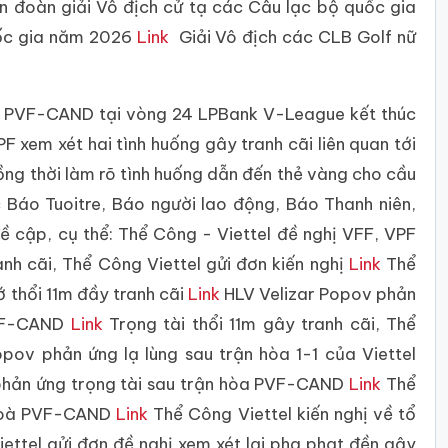
n đoàn giải Vô địch cử tạ các Câu lạc bộ quốc gia
uốc gia năm 2026
Link
Giải Vô địch các CLB Golf nữ
 vs PVF-CAND tại vòng 24 LPBank V-League kết thúc
PF xem xét hai tình huống gây tranh cãi liên quan tới
ồng thời làm rõ tình huống dẫn đến thẻ vàng cho cầu
 Báo Tuoitre, Báo người lao động, Báo Thanh niên,
 cập, cụ thể: Thể Công - Viettel đề nghị VFF, VPF
anh cãi, Thể Công Viettel gửi đơn kiến nghị
Link
Thể
ớ thổi 11m đầy tranh cãi
Link
HLV Velizar Popov phản
 PVF-CAND
Link
Trọng tài thổi 11m gây tranh cãi, Thể
pov phản ứng lạ lùng sau trận hòa 1-1 của Viettel
phản ứng trọng tài sau trận hòa PVF-CAND
Link
Thể
n hoà PVF-CAND
Link
Thể Công Viettel kiến nghị về tổ
ettel gửi đơn đề nghị xem xét lại pha phạt đền gây