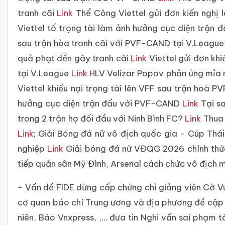
tranh cãi
Link
Thể Công Viettel gửi đơn kiến nghị 
Viettel tố trọng tài làm ảnh hưởng cục diện trận
sau trận hòa tranh cãi với PVF-CAND tại V.Leagu
quả phạt đền gây tranh cãi
Link
Viettel gửi đơn khi
tại V.League
Link
HLV Velizar Popov phản ứng mỉa m
Viettel khiếu nại trọng tài lên VFF sau trận hoà
hưởng cục diện trận đấu với PVF-CAND
Link
Tại sa
trong 2 trận họ đối đầu với Ninh Bình FC?
Link
Thua 
Link
; Giải Bóng đá nữ vô địch quốc gia - Cúp Thá
nghiệp
Link
Giải bóng đá nữ VĐQG 2026 chính thức
tiếp quản sân Mỹ Đình, Arsenal cách chức vô địch 
- Vấn đề FIDE dừng cấp chứng chỉ giảng viên Cờ V
cơ quan báo chí Trung ương và địa phương đề cập 
niên, Báo Vnxpress, ,… đưa tin Nghi vấn sai phạm t