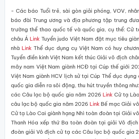
- Các báo Tuổi trẻ, sài gòn giải phóng, VOV, nhâ
báo đài Trung ương và địa phương tập trung đưa
trường thể thao quốc tế và quốc gia, cụ thể: Cử 
châu Á
Link
Tuyển judo Việt Nam đặt mục tiêu già
nhà
Link
Thể dục dụng cụ Việt Nam có huy chương
Tuyển điền kinh Việt Nam kết thúc Giải vô địch ch
mây nam Việt Nam giành HCĐ tại Cúp thế giới 2
Việt Nam giành HCV lịch sử tại Cúp Thể dục dụng 
quốc gia diễn ra sôi động, thu hút truyền thông nh
các Câu lạc bộ quốc gia năm 2026
Link
Cử tạ Lào 
câu lạc bộ quốc gia năm 2026
Link
Bế mạc Giải vô
Cử tạ Lào Cai giành hạng Nhì toàn đoàn tại Giải 
Thanh Hóa xếp thứ Ba toàn đoàn tại giải Vô đị
đoàn giải Vô địch cử tạ các Câu lạc bộ quốc gia