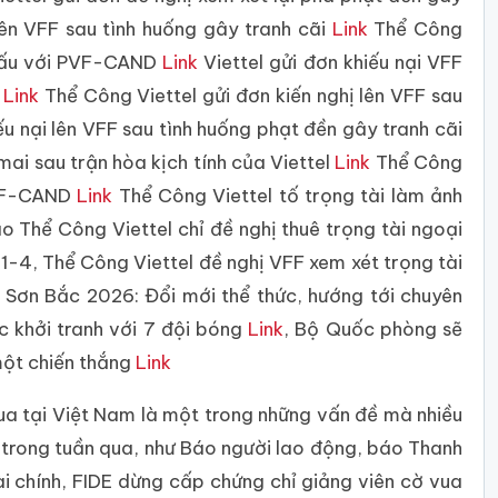
lên VFF sau tình huống gây tranh cãi
Link
Thể Công
 đấu với PVF-CAND
Link
Viettel gửi đơn khiếu nại VFF
e
Link
Thể Công Viettel gửi đơn kiến nghị lên VFF sau
ếu nại lên VFF sau tình huống phạt đền gây tranh cãi
ai sau trận hòa kịch tính của Viettel
Link
Thể Công
 PVF-CAND
Link
Thể Công Viettel tố trọng tài làm ảnh
o Thể Công Viettel chỉ đề nghị thuê trọng tài ngoại
1-4, Thể Công Viettel đề nghị VFF xem xét trọng tài
i Sơn Bắc 2026: Đổi mới thể thức, hướng tới chuyên
 khởi tranh với 7 đội bóng
Link
, Bộ Quốc phòng sẽ
một chiến thắng
Link
ua tại Việt Nam là một trong những vấn đề mà nhiều
trong tuần qua, như Báo người lao động, báo Thanh
ài chính, FIDE dừng cấp chứng chỉ giảng viên cờ vua