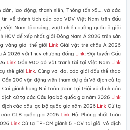
n dân, lao động, thanh niên, Thông tấn xã,… và các
 tin về thành tích của các VĐV Việt Nam trên đấu
tạ Việt Nam tỏa sáng, vượt nhiều cường quốc ở giải
nh HCV để xếp nhất giải Đông Nam Á 2026 trên sân
 vàng giải thế giới
Link
Giải vật trẻ châu Á 2026
âu Á 2026 với 1 huy chương đồng
Link
: Đội tuyển Cầu
026
Link
Gần 900 đô vật tranh tài tại Việt Nam
Link
cụ thế giới
Link
. Cùng với đó, các giải đấu thể thao
ư: Gần 200 vận động viên tham dự giải Vô địch cử tạ
Cai giành hạng Nhì toàn đoàn tại Giải vô địch các
 địch cử tạ các Câu lạc bộ quốc gia năm 2026
Link
vô địch các câu lạc bộ quốc gia năm 2026
Link
Cử tạ
ch các CLB quốc gia 2026
Link
Hải Phòng nhất toàn
 2026
Link
Cử tạ TPHCM giành 5 HCV tại giải vô địch