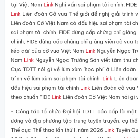
tại Việt Nam
Link
Nghi vấn sai phạm tài chính, FID
Link
Liên đoàn Cờ vua Thế giới đề nghị giải trình 
Liên đoàn Cờ Việt Nam có dấu hiệu sai phạm tài c
sai phạm tài chính, FIDE dừng cấp chứng chỉ giảng
chính, FIDE dừng cấp chứng chỉ giảng viên cờ vua 
kéo dài' của cờ vua Việt Nam
Link
Nguyễn Ngọc Trư
Nam
Link
Nguyễn Ngọc Trường Sơn viết tâm thư chỉ
Cục TDTT nói gì về lùm xùm 'học phí' ở Liên đoà
trình về lùm xùm sai phạm tài chính
Link
Liên đoàn
dấu hiệu sai phạm tài chính
Link
Liên đoàn cờ vua V
theo chuẩn FIDE
Link
Liên đoàn Cờ Việt Nam nói gì 
- Công tác tổ chức Đại hội TDTT các cấp là một 
ương và địa phương tập trung tuyên truyền, cụ th
Thể dục Thể thao lần thứ I, năm 2026 L
ink
Tuyên Qua