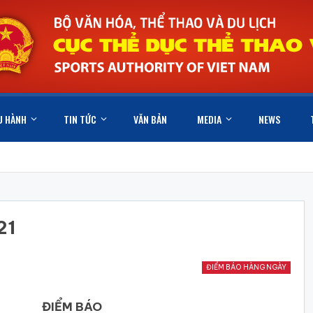
U HÀNH
TIN TỨC
VĂN BẢN
MEDIA
NEWS
21
ĐIỂM BÁO HÀNG NGÀY
BÁO