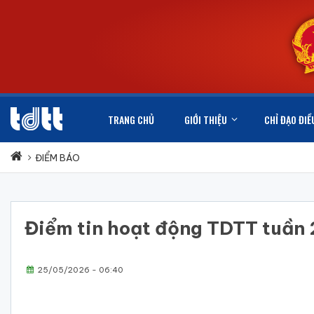
TRANG CHỦ
GIỚI THIỆU
CHỈ ĐẠO ĐIỀ
ĐIỂM BÁO
Điểm tin hoạt động TDTT tuần 
25/05/2026 - 06:40
ĐIỂM 