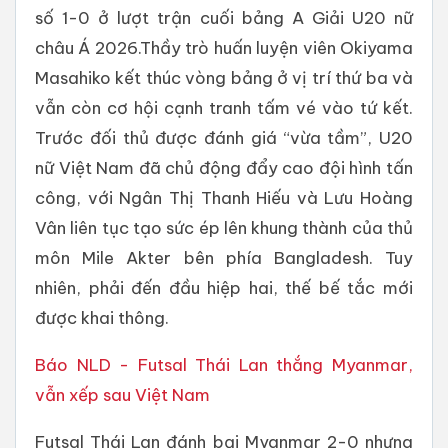
số 1-0 ở lượt trận cuối bảng A Giải U20 nữ
châu Á 2026.Thầy trò huấn luyện viên Okiyama
Masahiko kết thúc vòng bảng ở vị trí thứ ba và
vẫn còn cơ hội cạnh tranh tấm vé vào tứ kết.
Trước đối thủ được đánh giá “vừa tầm”, U20
nữ Việt Nam đã chủ động đẩy cao đội hình tấn
công, với Ngân Thị Thanh Hiếu và Lưu Hoàng
Vân liên tục tạo sức ép lên khung thành của thủ
môn Mile Akter bên phía Bangladesh. Tuy
nhiên, phải đến đầu hiệp hai, thế bế tắc mới
được khai thông.
Báo NLD - Futsal Thái Lan thắng Myanmar,
vẫn xếp sau Việt Nam
Futsal Thái Lan đánh bại Myanmar 2-0 nhưng