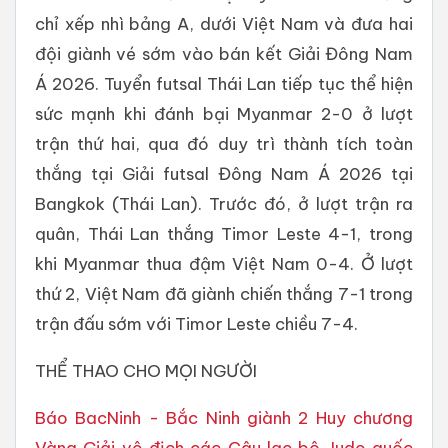
chỉ xếp nhì bảng A, dưới Việt Nam và đưa hai
đội giành vé sớm vào bán kết Giải Đông Nam
Á 2026. Tuyển futsal Thái Lan tiếp tục thể hiện
sức mạnh khi đánh bại Myanmar 2-0 ở lượt
trận thứ hai, qua đó duy trì thành tích toàn
thắng tại Giải futsal Đông Nam Á 2026 tại
Bangkok (Thái Lan). Trước đó, ở lượt trận ra
quân, Thái Lan thắng Timor Leste 4-1, trong
khi Myanmar thua đậm Việt Nam 0-4. Ở lượt
thứ 2, Việt Nam đã giành chiến thắng 7-1 trong
trận đấu sớm với Timor Leste chiều 7-4.
THỂ THAO CHO MỌI NGƯỜI
Báo BacNinh - Bắc Ninh giành 2 Huy chương
Vàng Giải vô địch các Câu lạc bộ Judo quốc