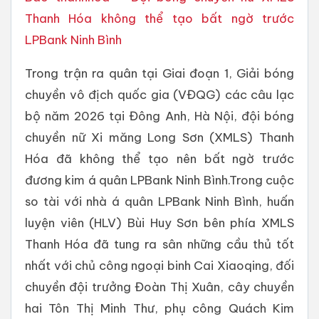
Thanh Hóa không thể tạo bất ngờ trước
LPBank Ninh Bình
Trong trận ra quân tại Giai đoạn 1, Giải bóng
chuyền vô địch quốc gia (VĐQG) các câu lạc
bộ năm 2026 tại Đông Anh, Hà Nội, đội bóng
chuyền nữ Xi măng Long Sơn (XMLS) Thanh
Hóa đã không thể tạo nên bất ngờ trước
đương kim á quân LPBank Ninh Bình.Trong cuộc
so tài với nhà á quân LPBank Ninh Bình, huấn
luyện viên (HLV) Bùi Huy Sơn bên phía XMLS
Thanh Hóa đã tung ra sân những cầu thủ tốt
nhất với chủ công ngoại binh Cai Xiaoqing, đối
chuyền đội trưởng Đoàn Thị Xuân, cây chuyền
hai Tôn Thị Minh Thư, phụ công Quách Kim