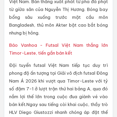
Việt Nam. Bàn thắng xuất phát từ pha đá phạt
từ giữa sân của Nguyễn Thị Hương. Bóng bay
bổng sâu xuống trước mặt cầu môn
Bangladesh, thủ môn Akter bật cao bắt bóng
nhưng bị hỏng.
Báo Vanhoa - Futsal Việt Nam thắng lớn
Timor-Leste, tiến gần bán kết
Đội tuyển futsal Việt Nam tiếp tục duy trì
phong độ ấn tượng tại Giải vô địch futsal Đông
Nam Á 2026 khi vượt qua Timor-Leste với tỷ
số đậm 7-1 ở lượt trận thứ hai bảng A, qua đó
nắm lợi thế lớn trong cuộc đua giành vé vào
bán kết.Ngay sau tiếng còi khai cuộc, thầy trò
HLV Diego Giustozzi nhanh chóng áp đặt thế