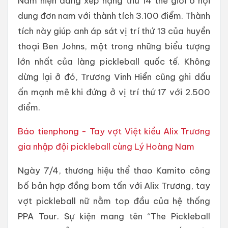
Nam hiện đang xếp hạng thứ 14 thế giới ở nội
dung đơn nam với thành tích 3.100 điểm. Thành
tích này giúp anh áp sát vị trí thứ 13 của huyền
thoại Ben Johns, một trong những biểu tượng
lớn nhất của làng pickleball quốc tế. Không
dừng lại ở đó, Trương Vinh Hiển cũng ghi dấu
ấn mạnh mẽ khi đứng ở vị trí thứ 17 với 2.500
điểm.
Báo tienphong - Tay vợt Việt kiều Alix Trương
gia nhập đội pickleball cùng Lý Hoàng Nam
Ngày 7/4, thương hiệu thể thao Kamito công
bố bản hợp đồng bom tấn với Alix Trương, tay
vợt pickleball nữ nằm top đầu của hệ thống
PPA Tour. Sự kiện mang tên “The Pickleball