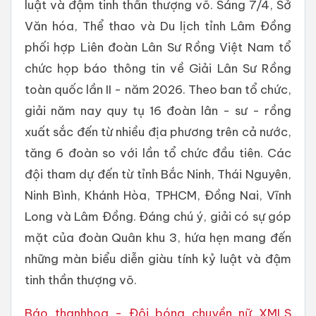
luật và đậm tinh thần thượng võ. Sáng 7/4, Sở
Văn hóa, Thể thao và Du lịch tỉnh Lâm Đồng
phối hợp Liên đoàn Lân Sư Rồng Việt Nam tổ
chức họp báo thông tin về Giải Lân Sư Rồng
toàn quốc lần II - năm 2026. Theo ban tổ chức,
giải năm nay quy tụ 16 đoàn lân - sư - rồng
xuất sắc đến từ nhiều địa phương trên cả nước,
tăng 6 đoàn so với lần tổ chức đầu tiên. Các
đội tham dự đến từ tỉnh Bắc Ninh, Thái Nguyên,
Ninh Bình, Khánh Hòa, TPHCM, Đồng Nai, Vĩnh
Long và Lâm Đồng. Đáng chú ý, giải có sự góp
mặt của đoàn Quân khu 3, hứa hẹn mang đến
những màn biểu diễn giàu tính kỷ luật và đậm
tinh thần thượng võ.
Báo thanhhoa - Đội bóng chuyền nữ XMLS