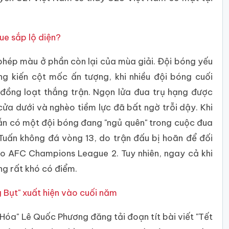
ue sắp lộ diện?
phép màu ở phần còn lại của mùa giải. Đội bóng yếu
g kiến cột mốc ấn tượng, khi nhiều đội bóng cuối
ồng loạt thắng trận. Ngọn lửa đua trụ hạng được
 cửa dưới và nghèo tiềm lực đã bất ngờ trỗi dậy. Khi
vẫn có một đội bóng đang "ngủ quên" trong cuộc đua
Tuấn không đá vòng 13, do trận đấu bị hoãn để đối
o AFC Champions League 2. Tuy nhiên, ngay cả khi
ng rất khó có điểm.
 Bụt" xuất hiện vào cuối năm
Hóa" Lê Quốc Phương đăng tải đoạn tít bài viết "Tết