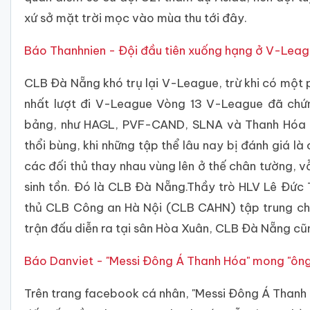
xứ sở mặt trời mọc vào mùa thu tới đây.
Báo Thanhnien - Đội đầu tiên xuống hạng ở V-Leag
CLB Đà Nẵng khó trụ lại V-League, trừ khi có một 
nhất lượt đi V-League Vòng 13 V-League đã chứn
bảng, như HAGL, PVF-CAND, SLNA và Thanh Hóa đ
thổi bùng, khi những tập thể lâu nay bị đánh giá là
các đối thủ thay nhau vùng lên ở thế chân tường, 
sinh tồn. Đó là CLB Đà Nẵng.Thầy trò HLV Lê Đức 
thủ CLB Công an Hà Nội (CLB CAHN) tập trung ch
trận đấu diễn ra tại sân Hòa Xuân, CLB Đà Nẵng cũ
Báo Danviet - "Messi Đông Á Thanh Hóa" mong "ông
Trên trang facebook cá nhân, "Messi Đông Á Thanh 