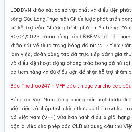
LĐBĐVN khảo sát cơ sở vật chất và điều kiện phát
sông Cửu Long.Thực hiện Chiến lược phát triển b
sự hỗ trợ của Chương trình phát triển bóng đá 
30/01/2026, đoàn công tác LĐBĐVN đã tới thăm 
khảo sát về thực trạng bóng đá nữ tại 3 tỉnh: Cầ
làm việc, đoàn công tác đã trực tiếp đánh giá thự
và điều kiện hoạt động phong trào bóng đá nữ tại
có tiềm năng và đủ điều kiện để nhận hỗ trợ nhằm p
Báo Thethao247 - VFF báo tin cực vui cho các cầu 
Bóng đá Việt Nam đang chứng kiến một bước đi đá
Việt kiều và nhập tịch chính thức có thêm cơ hội tr
đá Việt Nam (VFF) vừa ban hành điều lệ giải hạng 
bật là việc cho phép các CLB sử dụng cầu thủ Việt