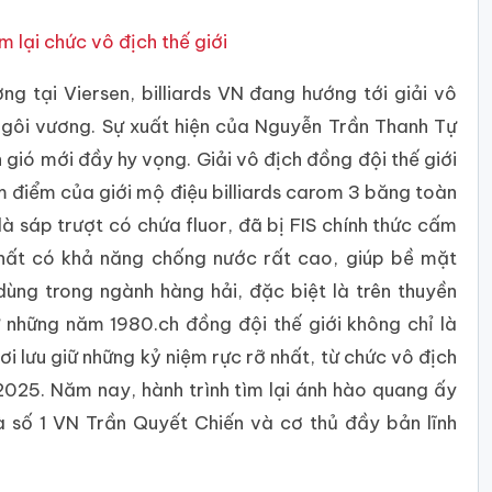
 lại chức vô địch thế giới
ng tại Viersen, billiards VN đang hướng tới giải vô
 ngôi vương. Sự xuất hiện của Nguyễn Trần Thanh Tự
gió mới đầy hy vọng. Giải vô địch đồng đội thế giới
tâm điểm của giới mộ điệu billiards carom 3 băng toàn
 là sáp trượt có chứa fluor, đã bị FIS chính thức cấm
chất có khả năng chống nước rất cao, giúp bề mặt
dùng trong ngành hàng hải, đặc biệt là trên thuyền
 những năm 1980.ch đồng đội thế giới không chỉ là
 lưu giữ những kỷ niệm rực rỡ nhất, từ chức vô địch
025. Năm nay, hành trình tìm lại ánh hào quang ấy
à số 1 VN Trần Quyết Chiến và cơ thủ đầy bản lĩnh