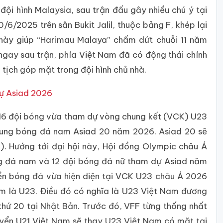
đội hình Malaysia, sau trận đấu gây nhiều chú ý tại
/6/2025 trên sân Bukit Jalil, thuộc bảng F, khép lại
 này giúp “Harimau Malaya” chấm dứt chuỗi 11 năm
 ngay sau trận, phía Việt Nam đã có động thái chính
p tịch góp mặt trong đội hình chủ nhà.
dự Asiad 2026
 16 đội bóng vừa tham dự vòng chung kết (VCK) U23
 dung bóng đá nam Asiad 20 năm 2026. Asiad 20 sẽ
n). Hướng tới đại hội này, Hội đồng Olympic châu Á
ng đá nam và 12 đội bóng đá nữ tham dự Asiad năm
nền bóng đá vừa hiện diện tại VCK U23 châu Á 2026
am là U23. Điều đó có nghĩa là U23 Việt Nam đương
 thứ 20 tại Nhật Bản. Trước đó, VFF từng thống nhất
uyển U21 Việt Nam sẽ thay U23 Việt Nam có mặt tại