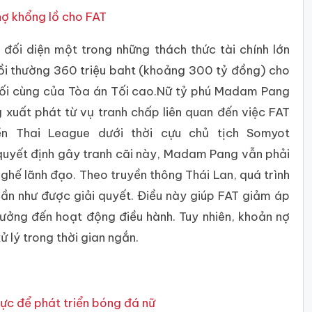
ợ khổng lồ cho FAT
ối diện một trong những thách thức tài chính lớn
bồi thường 360 triệu baht (khoảng 300 tỷ đồng) cho
uối cùng của Tòa án Tối cao.Nữ tỷ phú Madam Pang
 xuất phát từ vụ tranh chấp liên quan đến việc FAT
 Thai League dưới thời cựu chủ tịch Somyot
quyết định gây tranh cãi này, Madam Pang vẫn phải
n ghế lãnh đạo. Theo truyền thông Thái Lan, quá trình
 gần như được giải quyết. Điều này giúp FAT giảm áp
hưởng đến hoạt động điều hành. Tuy nhiên, khoản nợ
ử lý trong thời gian ngắn.
ực để phát triển bóng đá nữ