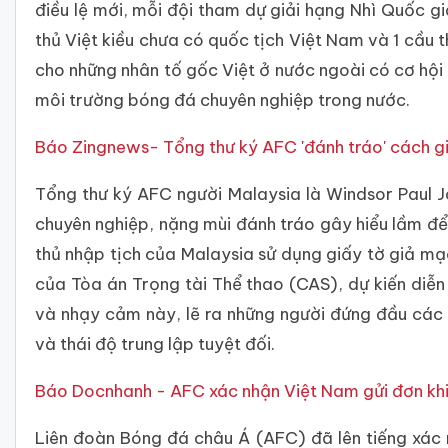
điều lệ mới, mỗi đội tham dự giải hạng Nhì Quốc 
thủ Việt kiều chưa có quốc tịch Việt Nam và 1 cầu
cho những nhân tố gốc Việt ở nước ngoài có cơ hội 
môi trường bóng đá chuyên nghiệp trong nước.
Báo Zingnews- Tổng thư ký AFC 'đánh tráo' cách g
Tổng thư ký AFC người Malaysia là Windsor Paul J
chuyên nghiệp, nặng mùi đánh tráo gây hiểu lầm để
thủ nhập tịch của Malaysia sử dụng giấy tờ giả mạo
của Tòa án Trọng tài Thể thao (CAS), dự kiến diễ
và nhạy cảm này, lẽ ra những người đứng đầu các 
và thái độ trung lập tuyệt đối.
Báo Docnhanh - AFC xác nhận Việt Nam gửi đơn khiế
Liên đoàn Bóng đá châu Á (AFC) đã lên tiếng xác n