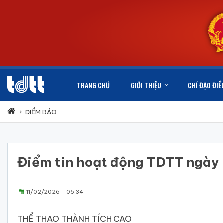
TRANG CHỦ
GIỚI THIỆU
CHỈ ĐẠO ĐIỀ
ĐIỂM BÁO
Điểm tin hoạt động TDTT ngày
11/02/2026 - 06:34
THỂ THAO THÀNH TÍCH CAO