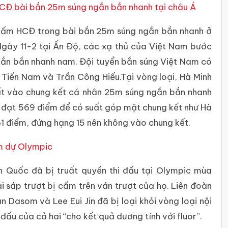
CĐ bài bắn 25m súng ngắn bắn nhanh tại châu Á
 tấm HCĐ trong bài bắn 25m súng ngắn bắn nhanh ở
Ngày 11-2 tại Ấn Độ, các xạ thủ của Việt Nam bước
ngắn bắn nhanh nam. Đội tuyển bắn súng Việt Nam có
 Tiến Nam và Trần Công Hiếu.Tại vòng loại, Hà Minh
ất vào chung kết cá nhân 25m súng ngắn bắn nhanh
m đạt 569 điểm để có suất góp mặt chung kết như Hà
61 điểm, đứng hạng 15 nên không vào chung kết.
m dự Olympic
n Quốc đã bị truất quyền thi đấu tại Olympic mùa
i sáp trượt bị cấm trên ván trượt của họ. Liên đoàn
n Dasom và Lee Eui Jin đã bị loại khỏi vòng loại nội
i đấu của cả hai “cho kết quả dương tính với fluor”.