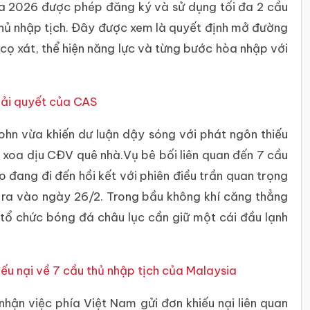
gia 2026 được phép đăng ký và sử dụng tối đa 2 cầu
 thủ nhập tịch. Đây được xem là quyết định mở đường
cọ xát, thể hiện năng lực và từng bước hòa nhập với
iải quyết của CAS
ohn vừa khiến dư luận dậy sóng với phát ngôn thiếu
 xoa dịu CĐV quê nhà.Vụ bê bối liên quan đến 7 cầu
 đang đi đến hồi kết với phiên điều trần quan trọng
n ra vào ngày 26/2. Trong bầu không khí căng thẳng
tổ chức bóng đá châu lục cần giữ một cái đầu lạnh
u nại về 7 cầu thủ nhập tịch của Malaysia
hận việc phía Việt Nam gửi đơn khiếu nại liên quan