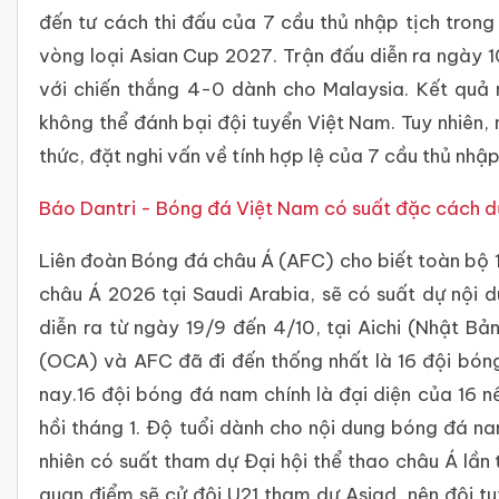
đến tư cách thi đấu của 7 cầu thủ nhập tịch trong 
vòng loại Asian Cup 2027. Trận đấu diễn ra ngày 10
với chiến thắng 4-0 dành cho Malaysia. Kết quả
không thể đánh bại đội tuyển Việt Nam. Tuy nhiên,
thức, đặt nghi vấn về tính hợp lệ của 7 cầu thủ nhậ
Báo Dantri - Bóng đá Việt Nam có suất đặc cách 
Liên đoàn Bóng đá châu Á (AFC) cho biết toàn bộ
châu Á 2026 tại Saudi Arabia, sẽ có suất dự nội
diễn ra từ ngày 19/9 đến 4/10, tại Aichi (Nhật Bả
(OCA) và AFC đã đi đến thống nhất là 16 đội bó
nay.16 đội bóng đá nam chính là đại diện của 16 
hồi tháng 1. Độ tuổi dành cho nội dung bóng đá n
nhiên có suất tham dự Đại hội thể thao châu Á lần
quan điểm sẽ cử đội U21 tham dự Asiad, nên đội t