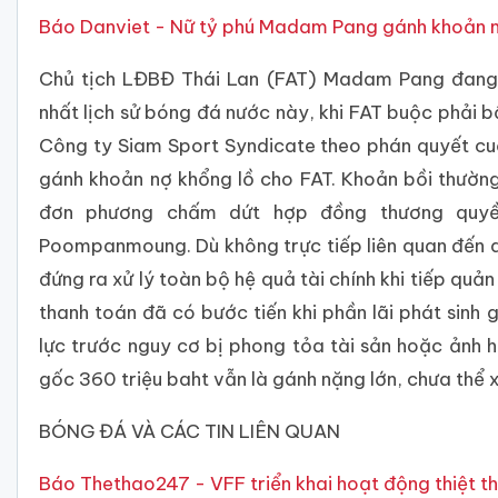
Báo Danviet - Nữ tỷ phú Madam Pang gánh khoản n
Chủ tịch LĐBĐ Thái Lan (FAT) Madam Pang đang đ
nhất lịch sử bóng đá nước này, khi FAT buộc phải 
Công ty Siam Sport Syndicate theo phán quyết c
gánh khoản nợ khổng lồ cho FAT. Khoản bồi thường
đơn phương chấm dứt hợp đồng thương quyền
Poompanmoung. Dù không trực tiếp liên quan đến 
đứng ra xử lý toàn bộ hệ quả tài chính khi tiếp quả
thanh toán đã có bước tiến khi phần lãi phát sinh
lực trước nguy cơ bị phong tỏa tài sản hoặc ảnh 
gốc 360 triệu baht vẫn là gánh nặng lớn, chưa thể x
BÓNG ĐÁ VÀ CÁC TIN LIÊN QUAN
Báo Thethao247 - VFF triển khai hoạt động thiệt th