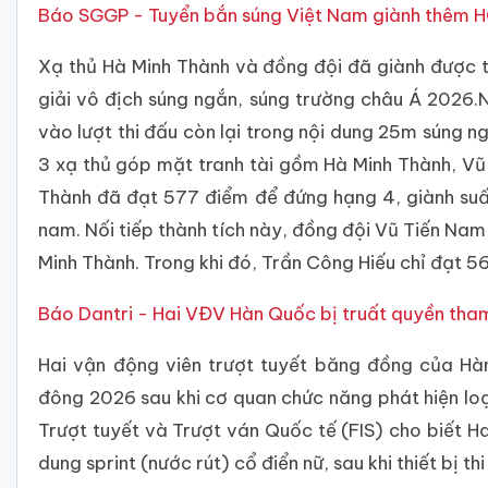
Báo SGGP - Tuyển bắn súng Việt Nam giành thêm H
Xạ thủ Hà Minh Thành và đồng đội đã giành được
giải vô địch súng ngắn, súng trường châu Á 2026.
vào lượt thi đấu còn lại trong nội dung 25m súng 
3 xạ thủ góp mặt tranh tài gồm Hà Minh Thành, Vũ
Thành đã đạt 577 điểm để đứng hạng 4, giành su
nam. Nối tiếp thành tích này, đồng đội Vũ Tiến Na
Minh Thành. Trong khi đó, Trần Công Hiếu chỉ đạt 5
Báo Dantri - Hai VĐV Hàn Quốc bị truất quyền tha
Hai vận động viên trượt tuyết băng đồng của Hà
đông 2026 sau khi cơ quan chức năng phát hiện loạ
Trượt tuyết và Trượt ván Quốc tế (FIS) cho biết Ha
dung sprint (nước rút) cổ điển nữ, sau khi thiết bị th