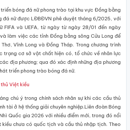
 triển bóng đá nữ phong trào tại khu vực Đồng bằng
óng đá nữ được LĐBĐVN phê duyệt tháng 6/2025, với
nữ FIFA và UEFA, từ ngày từ ngày 28/01 đến ngày
và làm việc các tỉnh Đồng bằng sông Cửu Long để
n Thơ, Vĩnh Long và Đồng Tháp. Trong chương trình
c trạng cơ sở vật chất hiện có, tổ chức về nhân lực
 các địa phương; qua đó xác định những địa phương
hát triển phong trào bóng đá nữ.
thủ Việt kiều
ng chú ý trong chính sách nhân sự khi các cầu thủ
anh tài ở hệ thống giải chuyên nghiệp.Liên đoàn Bóng
Nhì Quốc gia 2026 với nhiều điểm mới, trong đó nổi
 kiều chưa có quốc tịch và cầu thủ nhập tịch. Theo