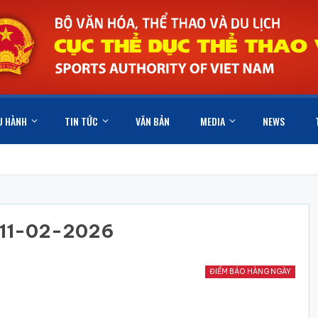
U HÀNH
TIN TỨC
VĂN BẢN
MEDIA
NEWS
 11-02-2026
ĐIỂM BÁO HÀNG NGÀY