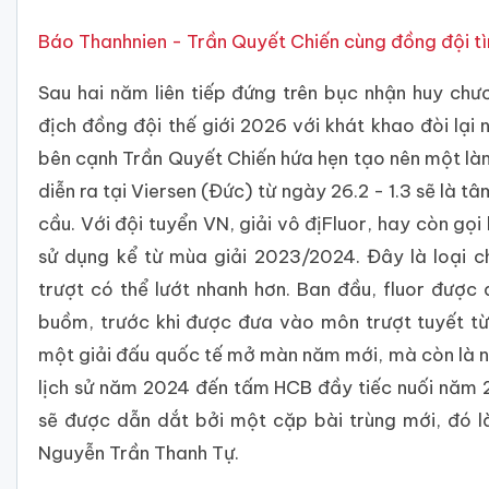
Báo Thanhnien - Trần Quyết Chiến cùng đồng đội tìm
Sau hai năm liên tiếp đứng trên bục nhận huy chươ
địch đồng đội thế giới 2026 với khát khao đòi lại
bên cạnh Trần Quyết Chiến hứa hẹn tạo nên một làn 
diễn ra tại Viersen (Đức) từ ngày 26.2 - 1.3 sẽ là 
cầu. Với đội tuyển VN, giải vô địFluor, hay còn gọi
sử dụng kể từ mùa giải 2023/2024. Đây là loại 
trượt có thể lướt nhanh hơn. Ban đầu, fluor được 
buồm, trước khi được đưa vào môn trượt tuyết từ
một giải đấu quốc tế mở màn năm mới, mà còn là nơi
lịch sử năm 2024 đến tấm HCB đầy tiếc nuối năm 2
sẽ được dẫn dắt bởi một cặp bài trùng mới, đó l
Nguyễn Trần Thanh Tự.