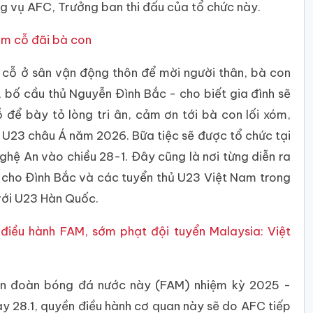
ờng vụ AFC, Trưởng ban thi đấu của tổ chức này.
âm cỗ đãi bà con
 cỗ ở sân vận động thôn để mời người thân, bà con
, bố cầu thủ Nguyễn Đình Bắc - cho biết gia đình sẽ
ể bày tỏ lòng tri ân, cảm ơn tới bà con lối xóm,
ết U23 châu Á năm 2026. Bữa tiệc sẽ được tổ chức tại
ghệ An vào chiều 28-1. Đây cũng là nơi từng diễn ra
 cho Đình Bắc và các tuyển thủ U23 Việt Nam trong
với U23 Hàn Quốc.
điều hành FAM, sớm phạt đội tuyển Malaysia: Việt
iên đoàn bóng đá nước này (FAM) nhiệm kỳ 2025 -
y 28.1, quyền điều hành cơ quan này sẽ do AFC tiếp