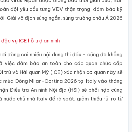
 của virus Nipah được thông báo thời gian qua, Ban
 toàn đội yêu cầu từng VĐV thận trọng, đảm bảo kỹ
 tới. Giải vô địch súng ngắn, súng trường châu Á 2026
ặc vụ ICE hỗ trợ an ninh
ơi đăng cai nhiều nội dung thi đấu - cũng đã khẳng
n ở việc đảm bảo an toàn cho các quan chức cấp
i trú và Hải quan Mỹ (ICE) xác nhận cơ quan này sẽ
ic mùa Đông Milan-Cortina 2026 tại Italy vào tháng
hận Điều tra An ninh Nội địa (HSI) sẽ phối hợp cùng
nước chủ nhà Italy để rà soát, giảm thiểu rủi ro từ