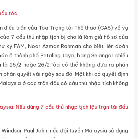
hầu tòa
 điều trần của Tòa Trọng tài Thể thao (CAS) về vụ
 của 7 cầu thủ nhập tịch bị cho là làm giả hồ sơ của
thư ký FAM, Noor Azman Rahman cho biết liên đoàn
áo ở thành phố Petaling Jaya, bang Selangor chiều
a là 25/2 hoặc 26/2.Tòa có thể không đưa ra phán
n phán quyết vài ngày sau đó. Một khi có quyết định
Malaysia ở các trận đấu có cầu thủ nhập tịch không
sia: Nếu dùng 7 cầu thủ nhập tịch lậu trận tái đấu
Windsor Paul John, nếu đội tuyển Malaysia sử dụng