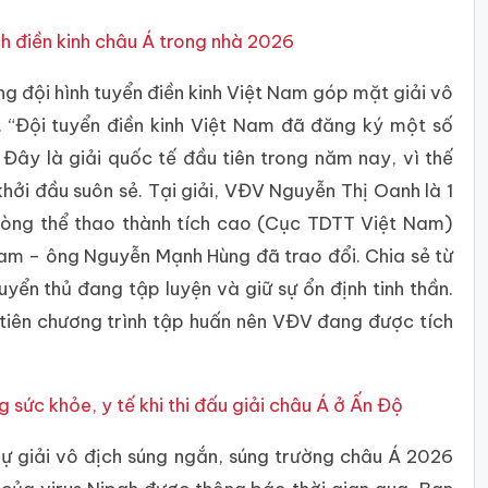
h điền kinh châu Á trong nhà 2026
g đội hình tuyển điền kinh Việt Nam góp mặt giải vô
. “Đội tuyển điền kinh Việt Nam đã đăng ký một số
Đây là giải quốc tế đầu tiên trong năm nay, vì thế
hởi đầu suôn sẻ. Tại giải, VĐV Nguyễn Thị Oanh là 1
hòng thể thao thành tích cao (Cục TDTT Việt Nam)
 Nam – ông Nguyễn Mạnh Hùng đã trao đổi. Chia sẻ từ
uyển thủ đang tập luyện và giữ sự ổn định tinh thần.
 tiên chương trình tập huấn nên VĐV đang được tích
sức khỏe, y tế khi thi đấu giải châu Á ở Ấn Độ
ự giải vô địch súng ngắn, súng trường châu Á 2026