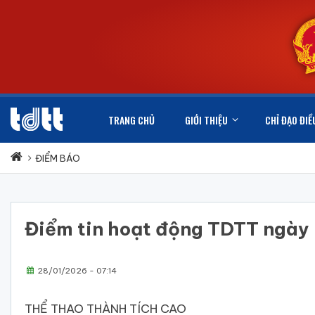
TRANG CHỦ
GIỚI THIỆU
CHỈ ĐẠO ĐIỀ
ĐIỂM BÁO
Điểm tin hoạt động TDTT ngà
28/01/2026 - 07:14
THỂ THAO THÀNH TÍCH CAO