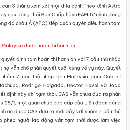
, cần 3 tháng xem xét mọi khía cạnh.Theo kênh Astro
gay sau động thái Ban Chấp hành FAM từ chức đồng
Bóng đá châu Á (AFC) tiếp quản quyền điều hành tạm
h Malaysia được hoãn thi hành án
 quyết định tạm hoãn thi hành án với 7 cầu thủ nhập
t họ vẫn chờ phán quyết cuối cùng về vụ này. Quyết
o nhóm 7 cầu thủ nhập tịch Malaysia gồm Gabriel
 Machuca, Rodrigo Holgado, Hector Hevel và Joao
uyết định này chỉ tạm thời, CAS vẫn chưa đưa ra phán
hiều 28/1, một quan chức cao cấp của Liên đoàn bóng
hành án được CAS đưa ra mới đây với nhóm 7 cầu thủ
o phép người lao động vẫn tạm thời được làm việc