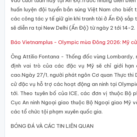
vào cuối tuần này tại Ấn Độ.Trước những diễn biến
huấn luyện đội tuyển bắn súng Việt Nam cho biết
các công tác y tế giữ gìn khi tranh tài ở Ấn Độ sắp
sẽ diễn ra tại New Delhi (Ấn Độ) từ ngày 2 tới 14-2.
Báo Vietnamplus - Olympic mùa Đông 2026: Mỹ cử đ
Ông Attilio Fontana - Thống đốc vùng Lombardy, n
định vai trò của các đặc vụ Mỹ sẽ chỉ giới hạ
cao.Ngày 27/1, người phát ngôn Cơ quan Thực thi D
cử đặc vụ hỗ trợ các hoạt động an ninh tại Olymp
tới. Theo tuyên bố của ICE, các đơn vị thuộc Bộ p
Cục An ninh Ngoại giao thuộc Bộ Ngoại giao Mỹ và 
các tổ chức tội phạm xuyên quốc gia.
BÓNG ĐÁ VÀ CÁC TIN LIÊN QUAN