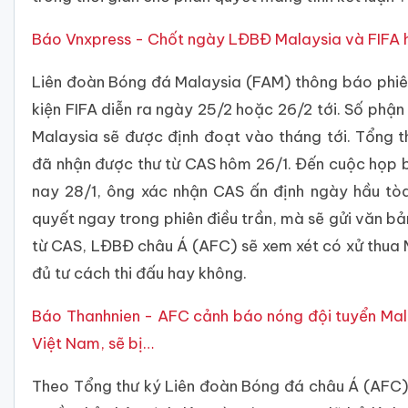
Báo Vnxpress - Chốt ngày LĐBĐ Malaysia và FIFA 
Liên đoàn Bóng đá Malaysia (FAM) thông báo phiên
kiện FIFA diễn ra ngày 25/2 hoặc 26/2 tới. Số phận
Malaysia sẽ được định đoạt vào tháng tới. Tổng 
đã nhận được thư từ CAS hôm 26/1. Đến cuộc họp b
nay 28/1, ông xác nhận CAS ấn định ngày hầu tò
quyết ngay trong phiên điều trần, mà sẽ gửi văn bả
từ CAS, LĐBĐ châu Á (AFC) sẽ xem xét có xử thua 
đủ tư cách thi đấu hay không.
Báo Thanhnien - AFC cảnh báo nóng đội tuyển Malay
Việt Nam, sẽ bị…
Theo Tổng thư ký Liên đoàn Bóng đá châu Á (AFC) 