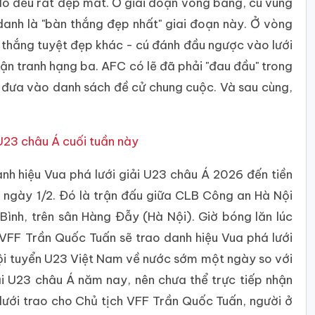
 đó đều rất đẹp mắt. Ở giai đoạn vòng bảng, cú vung
danh là "bàn thắng đẹp nhất" giai đoạn này. Ở vòng
àn thắng tuyệt đẹp khác - cú đánh đầu ngược vào lưới
rận tranh hạng ba. AFC có lẽ đã phải "đau đầu" trong
 đưa vào danh sách đề cử chung cuộc. Và sau cùng,
U23 châu Á cuối tuần này
nh hiệu Vua phá lưới giải U23 châu Á 2026 đến tiền
 ngày 1/2. Đó là trận đấu giữa CLB Công an Hà Nội
ình, trên sân Hàng Đẫy (Hà Nội). Giờ bóng lăn lúc
h VFF Trần Quốc Tuấn sẽ trao danh hiệu Vua phá lưới
ội tuyển U23 Việt Nam về nước sớm một ngày so với
iải U23 châu Á năm nay, nên chưa thể trực tiếp nhận
ưới trao cho Chủ tịch VFF Trần Quốc Tuấn, người ở