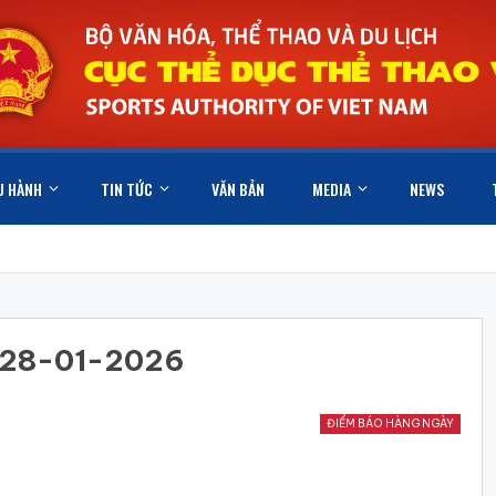
U HÀNH
TIN TỨC
VĂN BẢN
MEDIA
NEWS
y 28-01-2026
ĐIỂM BÁO HÀNG NGÀY