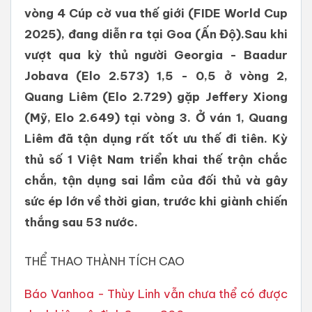
vòng 4 Cúp cờ vua thế giới (FIDE World Cup
2025), đang diễn ra tại Goa (Ấn Độ).Sau khi
vượt qua kỳ thủ người Georgia - Baadur
Jobava (Elo 2.573) 1,5 - 0,5 ở vòng 2,
Quang Liêm (Elo 2.729) gặp Jeffery Xiong
(Mỹ, Elo 2.649) tại vòng 3. Ở ván 1, Quang
Liêm đã tận dụng rất tốt ưu thế đi tiên. Kỳ
thủ số 1 Việt Nam triển khai thế trận chắc
chắn, tận dụng sai lầm của đối thủ và gây
sức ép lớn về thời gian, trước khi giành chiến
thắng sau 53 nước.
THỂ THAO THÀNH TÍCH CAO
Báo Vanhoa - Thùy Linh vẫn chưa thể có được