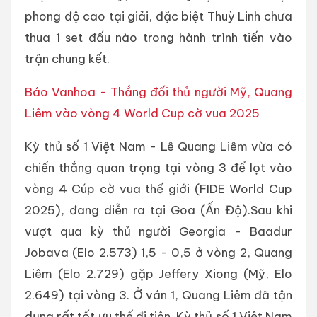
phong độ cao tại giải, đặc biệt Thuỳ Linh chưa
thua 1 set đấu nào trong hành trình tiến vào
trận chung kết.
Báo Vanhoa - Thắng đối thủ người Mỹ, Quang
Liêm vào vòng 4 World Cup cờ vua 2025
Kỳ thủ số 1 Việt Nam - Lê Quang Liêm vừa có
chiến thắng quan trọng tại vòng 3 để lọt vào
vòng 4 Cúp cờ vua thế giới (FIDE World Cup
2025), đang diễn ra tại Goa (Ấn Độ).Sau khi
vượt qua kỳ thủ người Georgia - Baadur
Jobava (Elo 2.573) 1,5 - 0,5 ở vòng 2, Quang
Liêm (Elo 2.729) gặp Jeffery Xiong (Mỹ, Elo
2.649) tại vòng 3. Ở ván 1, Quang Liêm đã tận
dụng rất tốt ưu thế đi tiên. Kỳ thủ số 1 Việt Nam