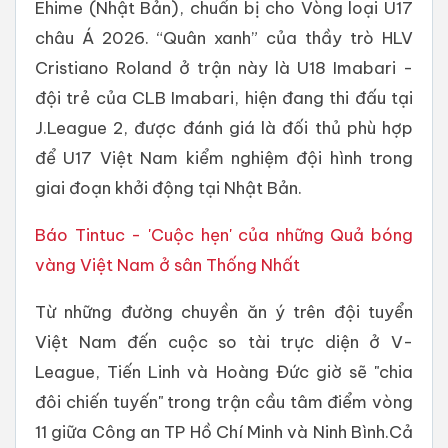
Ehime (Nhật Bản), chuẩn bị cho Vòng loại U17
châu Á 2026. “Quân xanh” của thầy trò HLV
Cristiano Roland ở trận này là U18 Imabari -
đội trẻ của CLB Imabari, hiện đang thi đấu tại
J.League 2, được đánh giá là đối thủ phù hợp
để U17 Việt Nam kiểm nghiệm đội hình trong
giai đoạn khởi động tại Nhật Bản.
Báo Tintuc - 'Cuộc hẹn' của những Quả bóng
vàng Việt Nam ở sân Thống Nhất
Từ những đường chuyền ăn ý trên đội tuyển
Việt Nam đến cuộc so tài trực diện ở V-
League, Tiến Linh và Hoàng Đức giờ sẽ "chia
đôi chiến tuyến" trong trận cầu tâm điểm vòng
11 giữa Công an TP Hồ Chí Minh và Ninh Bình.Cả