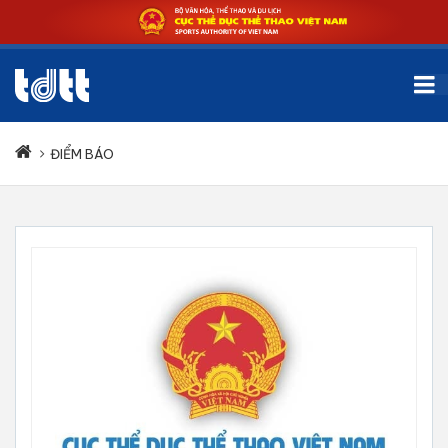
ĐIỂM BÁO