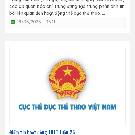
các cơ quan báo chí Trung ương tập trung phản ánh tin,
bài liên quan đến hoạt động thể dục thể thao, ...
29/06/2026 - 06:11
Điểm tin hoạt động TDTT tuần 25