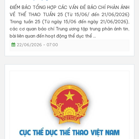
ĐIỂM BÁO TỔNG HỢP CÁC VẤN ĐỀ BÁO CHÍ PHẢN ÁNH
VỀ THỂ THAO TUẦN 25 (Từ 15/06/ đến 21/06/2026)
Trong tuần 25 (Từ ngày 15/06 đến ngày 21/06/2026),
các cơ quan báo chí Trung ương tập trung phản ánh tin,
bài liên quan đến hoạt động thể dục thể ...
22/06/2026 - 07:00