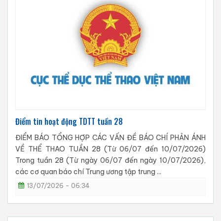
Điểm tin hoạt động TDTT tuần 28
ĐIỂM BÁO TỔNG HỢP CÁC VẤN ĐỀ BÁO CHÍ PHẢN ÁNH
VỀ THỂ THAO TUẦN 28 (Từ 06/07 đến 10/07/2026)
Trong tuần 28 (Từ ngày 06/07 đến ngày 10/07/2026),
các cơ quan báo chí Trung ương tập trung ...
13/07/2026 - 06:34