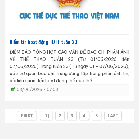
Điểm tin hoạt động TDTT tuần 23
ĐIỂM BÁO TỔNG HỢP CÁC VẤN ĐỀ BÁO CHÍ PHẢN ÁNH
VỀ THỂ THAO TUẦN 23 (Từ 01/06/2026 đến
07/06/2026) Trong tuần 23 (Từ ngày 01 – 07/06/2026),
các cơ quan báo chí Trung ương tập trung phản ánh tin,
bài liên quan đến hoạt động thể dục thể ...
08/06/2026 - 07:08
FIRST
[1]
2
3
4
5
LAST