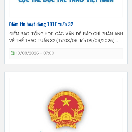
Điểm tin hoạt động TDTT tuần 32
ĐIỂM BÁO TỔNG HỢP CÁC VẤN ĐỀ BÁO CHÍ PHẢN ÁNH
VỀ THỂ THAO TUẦN 32 (Từ 03/08 đến 09/08/2026) ...
10/08/2026 - 07:00