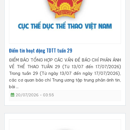
Điểm tin hoạt động TDTT tuần 29
ĐIỂM BÁO TỔNG HỢP CÁC VẤN ĐỀ BÁO CHÍ PHẢN ÁNH
VỀ THỂ THAO TUẦN 29 (Từ 13/07 đến 17/07/2026)
Trong tuần 29 (Từ ngày 13/07 đến ngày 17/07/2026),
các cơ quan báo chí Trung ương tập trung phản ánh tin,
bài ...
20/07/2026 - 03:55