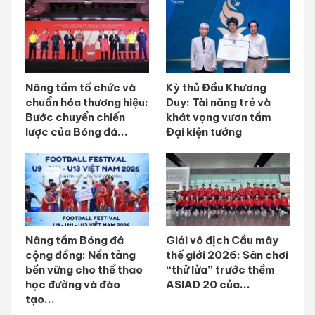
Nâng tầm tổ chức và
Kỳ thủ Đầu Khương
chuẩn hóa thương hiệu:
Duy: Tài năng trẻ và
Bước chuyển chiến
khát vọng vươn tầm
lược của Bóng đá...
Đại kiện tướng
Nâng tầm Bóng đá
Giải vô địch Cầu mây
cộng đồng: Nền tảng
thế giới 2026: Sân chơi
bền vững cho thể thao
“thử lửa” trước thềm
học đường và đào
ASIAD 20 của...
tạo...