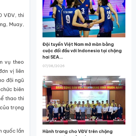
70 VĐV, thi
wing, Muay,
Đội tuyển Việt Nam mở màn bằng
cuộc đối đầu với Indonesia tại chặng
hai SEA...
ệm vụ theo
07/08/2026
ơn vị liên
o đội ngũ
 chức biên
ể thao thi
 của trọng
n quốc lần
Hành trang cho VĐV trên chặng