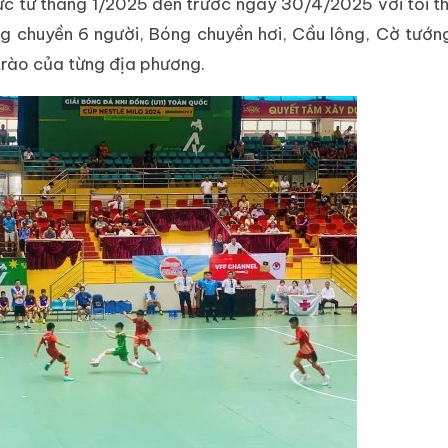
ức từ tháng 1/2025 đến trước ngày 30/4/2025 với tối t
́ng chuyền 6 người, Bóng chuyền hơi, Cầu lông, Cờ tướn
 trào của từng địa phương.