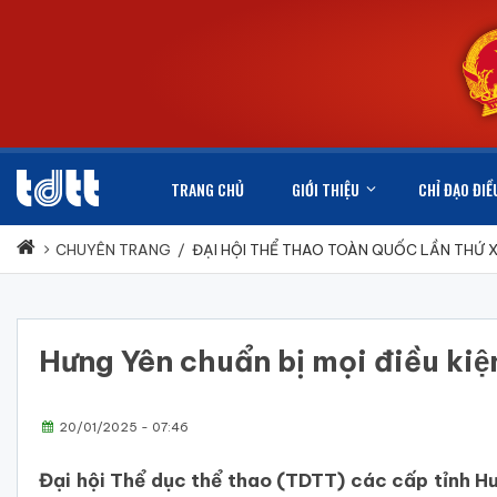
TRANG CHỦ
GIỚI THIỆU
CHỈ ĐẠO ĐIỀ
CHUYÊN TRANG
/
ĐẠI HỘI THỂ THAO TOÀN QUỐC LẦN THỨ 
Hưng Yên chuẩn bị mọi điều ki
20/01/2025 - 07:46
Đại hội Thể dục thể thao (TDTT) các cấp tỉnh Hưn