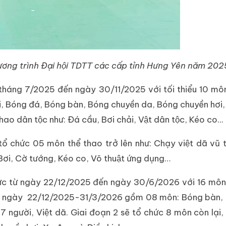
chương trình Đại hội TDTT các cấp tỉnh Hưng Yên năm 2
tháng 7/2025 đến ngày 30/11/2025 với tối thiểu 10 mô
i, Bóng đá, Bóng bàn, Bóng chuyền da, Bóng chuyền hơi,
hao dân tộc như: Đá cầu, Bơi chải, Vật dân tộc, Kéo co...
 chức 05 môn thể thao trở lên như: Chạy việt dã vũ t
Bơi, Cờ tướng, Kéo co, Võ thuật ứng dụng…
ức từ ngày 22/12/2025 đến ngày 30/6/2026 với 16 môn 
ra từ ngày 22/12/2025-31/3/2026 gồm 08 môn: Bóng bàn, 
người, Việt dã. Giai đoạn 2 sẽ tổ chức 8 môn còn lại,