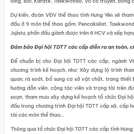
lông, Bơi, Karate, Taekwondo, Võ cổ truyền, Bóng ch
Dự kiến, đoàn VĐV thể thao tỉnh Hưng Yên sẽ th
đấu ở 9 môn thể thao gồm: Pencaksilat, Taekwondo
Jujistu; phấn đấu giành được trên 6 HCV và xếp hạng 
Đảm bảo Đại hội TDTT các cấp diễn ra an toàn,
Để chuẩn bị cho Đại hội TDTT các cấp, ngàn
chương trình kế hoạch, như: Xây dựng lộ trình tha
quan; rà soát, bổ sung cơ sở vật chất, trang thiết bị
hướng dẫn viên, cộng tác viên và trọng tài trên đi
soạn, tham mưu xây dựng kế hoạch tổ chức Đại hội
đấu trong chương trình Đại hội TDTT cấp xã, cấp h
tài các môn thể thao...
Thông qua tổ chức Đại hội TDTT các cấp tỉnh Hưng