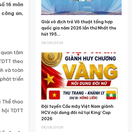
số 16 môn
h: công an,
Giải vô địch trẻ Võ thuật tổng hợp
quốc gia năm 2026 lần thứ Nhất thu
hút 195...
08/08/2026
sự quan tâm
n TDTT theo
nh và toàn
phát triển
̣i Thể thao
Đội tuyển Cầu mây Việt Nam giành
i hội TDTT
HCV nội dung đôi nữ tại King’ Cup
2026
08/08/2026