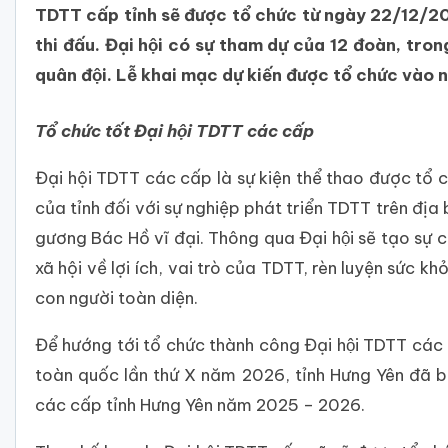
TDTT cấp tỉnh sẽ được tổ chức từ ngày 22/12/20
thi đấu. Đại hội có sự tham dự của 12 đoàn, tron
quân đội. Lễ khai mạc dự kiến được tổ chức va
Tổ chức tốt Đại hội TDTT các cấp
Đại hội TDTT các cấp là sự kiện thể thao được tổ c
của tỉnh đối với sự nghiệp phát triển TDTT trên địa bà
gương Bác Hồ vĩ đại. Thông qua Đại hội sẽ tạo
xã hội về lợi ích, vai trò của TDTT, rèn luyện sức 
con người toàn diện.
Để hướng tới tổ chức thành công Đại hội TDTT các 
toàn quốc lần thứ X năm 2026, tỉnh Hưng Yên đ
các cấp tỉnh Hưng Yên năm 2025 – 2026.