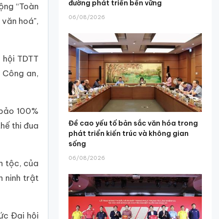
đường phát triển bền vững
ộng “Toàn
06/08/2026
 văn hoá",
i hội TDTT
h Công an,
m bảo 100%
Đề cao yếu tố bản sắc văn hóa trong
hế thi đua
phát triển kiến trúc và không gian
sống
06/08/2026
n tộc, của
 ninh trật
ức Đại hội