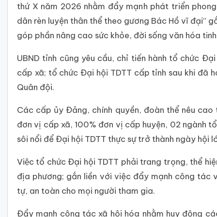
thứ X năm 2026 nhằm đẩy mạnh phát triển phong 
dân rèn luyện thân thể theo gương Bác Hồ vĩ đại” g
góp phần nâng cao sức khỏe, đời sống văn hóa tinh
UBND tỉnh cũng yêu cầu, chỉ tiến hành tổ chức Đ
cấp xã; tổ chức Đại hội TDTT cấp tỉnh sau khi đã
Quân đội.
Các cấp ủy Đảng, chính quyền, đoàn thể nêu cao 
đơn vị cấp xã, 100% đơn vị cấp huyện, 02 ngành tổ 
sôi nổi để Đại hội TDTT thực sự trở thành ngày hội l
Việc tổ chức Đại hội TDTT phải trang trọng, thể 
địa phương; gắn liền với việc đẩy mạnh công tác 
tự, an toàn cho mọi người tham gia.
Đẩy mạnh công tác xã hội hóa nhằm huy động các 