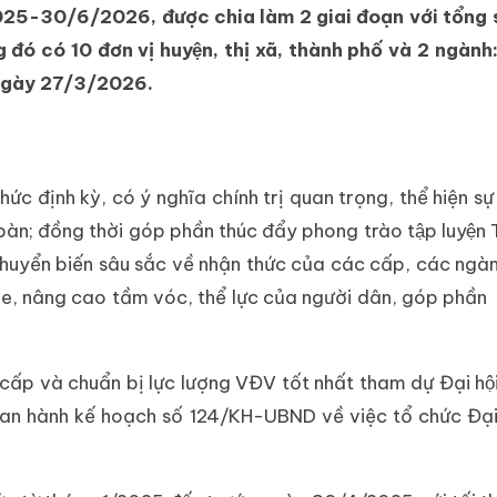
25-30/6/2026, được chia làm 2 giai đoạn với tổng 
g đó có 10 đơn vị huyện, thị xã, thành phố và 2 ngàn
̀o ngày 27/3/2026.
hức định kỳ, có ý nghĩa chính trị quan trọng, thể hiện 
n; đồng thời góp phần thúc đẩy phong trào tập luyệ
 sự chuyển biến sâu sắc về nhận thức của các cấp, các ngà
khỏe, nâng cao tầm vóc, thể lực của người dân, góp phần 
cấp và chuẩn bị lực lượng VĐV tốt nhất tham dự Đại hô
ã ban hành kế hoạch số 124/KH-UBND về việc tổ chức Đạ