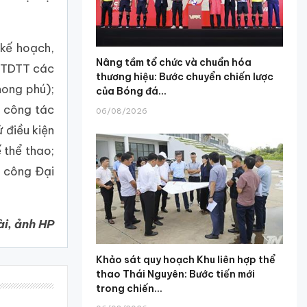
kế hoạch,
Nâng tầm tổ chức và chuẩn hóa
ội TDTT các
thương hiệu: Bước chuyển chiến lược
hong phú);
của Bóng đá...
o công tác
06/08/2026
 điều kiện
 thể thao;
h công Đại
̀i, ảnh HP
Khảo sát quy hoạch Khu liên hợp thể
thao Thái Nguyên: Bước tiến mới
trong chiến...