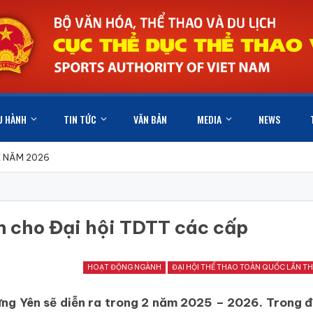
U HÀNH
TIN TỨC
VĂN BẢN
MEDIA
NEWS
X NĂM 2026
ện cho Đại hội TDTT các cấp
HOẠT ĐỘNG NGÀNH
ĐẠI HỘI THỂ THAO TOÀN QUỐC LẦN TH
g Yên sẽ diễn ra trong 2 năm 2025 – 2026. Trong đo