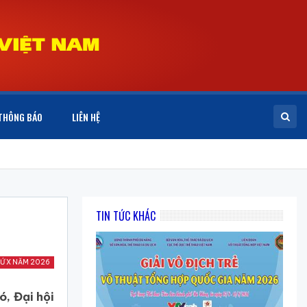
THÔNG BÁO
LIÊN HỆ
TIN TỨC KHÁC
Ứ X NĂM 2026
́, Đại hội