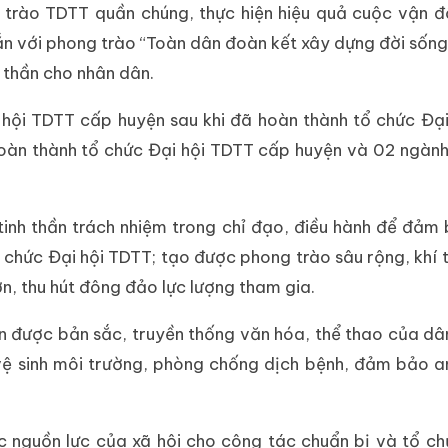
trào TDTT quần chúng, thực hiện hiệu quả cuộc vận đ
ắn với phong trào “Toàn dân đoàn kết xây dựng đời sống
 thần cho nhân dân.
ại hội TDTT cấp huyện sau khi đã hoàn thành tổ chức Đạ
 hoàn thành tổ chức Đại hội TDTT cấp huyện và 02 ngàn
tinh thần trách nhiệm trong chỉ đạo, điều hành để đả
chức Đại hội TDTT; tạo được phong trào sâu rộng, khí t
ớn, thu hút đông đảo lực lượng tham gia.
hiện được bản sắc, truyền thống văn hóa, thể thao của dâ
vệ sinh môi trường, phòng chống dịch bệnh, đảm bảo an
nguồn lực của xã hội cho công tác chuẩn bị và tổ ch