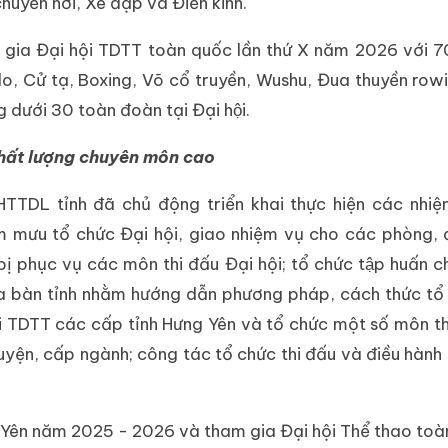
uyền hơi, Xe đạp và Điền kinh.
am gia Đại hội TDTT toàn quốc lần thứ X năm 2026 với 
, Cử tạ, Boxing, Võ cổ truyền, Wushu, Đua thuyền ro
dưới 30 toàn đoàn tại Đại hội.
 chất lượng chuyên môn cao
h VHTTDL tỉnh đã chủ động triển khai thực hiện các nhi
m mưu tổ chức Đại hội, giao nhiệm vụ cho các phòng, đ
 phục vụ các môn thi đấu Đại hội; tổ chức tập huấn ch
̣a bàn tỉnh nhằm hướng dẫn phương pháp, cách thức tổ
 TDTT các cấp tỉnh Hưng Yên và tổ chức một số môn th
uyện, cấp ngành; công tác tổ chức thi đấu và điều hành
 Yên năm 2025 - 2026 và tham gia Đại hội Thể thao toà