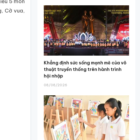
hiểu 5 môn
g, Cờ vua,
Khẳng định sức sống mạnh mẽ của võ
thuật truyền thống trên hành trình
hội nhập
08/08/2026