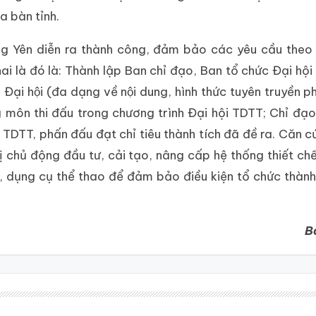
a bàn tỉnh.
ưng Yên diễn ra thành công, đảm bảo các yêu cầu theo 
n khai là đó là: Thành lập Ban chỉ đạo, Ban tổ chức Đại h
̣i hội (đa dạng về nội dung, hình thức tuyên truyền p
g môn thi đấu trong chương trình Đại hội TDTT; Chỉ đạ
 TDTT, phấn đấu đạt chỉ tiêu thành tích đã đề ra. Căn cứ
 chủ động đầu tư, cải tạo, nâng cấp hệ thống thiết chế
bị, dụng cụ thể thao để đảm bảo điều kiện tổ chức thàn
Ba