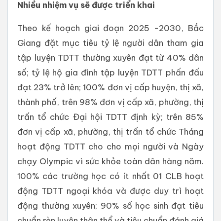
Nhiều nhiệm vụ sẽ được triển khai
Theo kế hoạch giai đoạn 2025 -2030, Bắc
Giang đặt mục tiêu tỷ lệ người dân tham gia
tập luyện TDTT thường xuyên đạt từ 40% dân
số; tỷ lệ hộ gia đình tập luyện TDTT phấn đấu
đạt 23% trở lên; 100% đơn vị cấp huyện, thị xã,
thành phố, trên 98% đơn vị cấp xã, phường, thị
trấn tổ chức Đại hội TDTT định kỳ; trên 85%
đơn vị cấp xã, phường, thị trấn tổ chức Tháng
hoạt động TDTT cho cho mọi người và Ngày
chạy Olympic vì sức khỏe toàn dân hàng năm.
100% các trường học có ít nhất 01 CLB hoạt
động TDTT ngoại khóa và được duy trì hoạt
động thường xuyên; 90% số học sinh đạt tiêu
chuẩn rèn luyện thân thể và tiêu chuẩn đánh giá