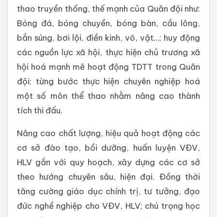
thao truyền thống, thế mạnh của Quân đội như:
Bóng đá, bóng chuyền, bóng bàn, cầu lông,
bắn súng, bơi lội, điền kinh, võ, vật…; huy động
các nguồn lực xã hội, thực hiện chủ trương xã
hội hoá mạnh mẽ hoạt động TDTT trong Quân
đội; từng bước thực hiện chuyên nghiệp hoá
một số môn thể thao nhằm nâng cao thành
tích thi đấu.
Nâng cao chất lượng, hiệu quả hoạt động các
cơ sở đào tạo, bồi dưỡng, huấn luyện VĐV,
HLV gắn với quy hoạch, xây dựng các cơ sở
theo hướng chuyên sâu, hiện đại. Đồng thời
tăng cường giáo dục chính trị, tư tưởng, đạo
đức nghề nghiệp cho VĐV, HLV; chú trọng học