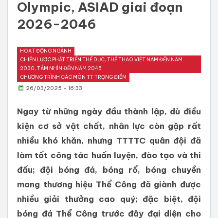
Olympic, ASIAD giai đoạn
2026-2046
HOẠT ĐỘNG NGÀNH
CHIẾN LƯỢC PHÁT TRIỂN THỂ DỤC, THỂ THAO VIỆT NAM ĐẾN NĂM
2030, TẦM NHÌN ĐẾN NĂM 2045
CHƯƠNG TRÌNH CÁC MÔN TT TRỌNG ĐIỂM
26/03/2025 - 16:33
Ngay từ những ngày đầu thành lập, dù điều
kiện cơ sở vật chất, nhân lực còn gặp rất
nhiều khó khăn, nhưng TTTTC quân đội đã
làm tốt công tác huấn luyện, đào tạo và thi
đấu; đội bóng đá, bóng rổ, bóng chuyền
mang thương hiệu Thể Công đã giành được
nhiều giải thưởng cao quý; đặc biệt, đội
bóng đá Thể Công trước đây đại diện cho