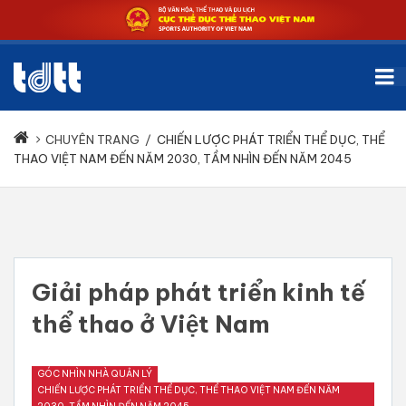
CHUYÊN TRANG
/
CHIẾN LƯỢC PHÁT TRIỂN THỂ DỤC, THỂ
THAO VIỆT NAM ĐẾN NĂM 2030, TẦM NHÌN ĐẾN NĂM 2045
Giải pháp phát triển kinh tế
thể thao ở Việt Nam
GÓC NHÌN NHÀ QUẢN LÝ
CHIẾN LƯỢC PHÁT TRIỂN THỂ DỤC, THỂ THAO VIỆT NAM ĐẾN NĂM