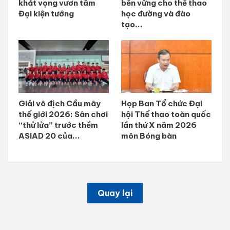
khát vọng vươn tầm
bền vững cho thể thao
Đại kiện tướng
học đường và đào
tạo...
Giải vô địch Cầu mây
Họp Ban Tổ chức Đại
thế giới 2026: Sân chơi
hội Thể thao toàn quốc
“thử lửa” trước thềm
lần thứ X năm 2026
ASIAD 20 của...
môn Bóng bàn
Quay lại