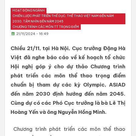
HOẠT ĐỘNG NGÀNH
CHIẾN LƯỢC PHÁT TRIỂN THỂ DỤC, THỂ THAO VIỆT NAM ĐẾN NĂM
2030, TẦM NHÌN ĐẾN NĂM 2045
CHƯƠNG TRÌNH CÁC MÔN TT TRỌNG ĐIỂM
21/11/2024 - 16:49
Chiều 21/11, tại Hà Nội, Cục trưởng Đặng Hà
Việt đã nghe báo cáo về kế hoạch tổ chức
Hội nghị góp ý cho dự thảo Chương trình
phát triển các môn thể thao trọng điểm
chuẩn bị tham dự các kỳ Olympic, ASIAD
đến năm 2030 định hướng đến năm 2045.
Cùng dự có các Phó Cục trưởng là bà Lê Thị
Hoàng Yến và ông Nguyễn Hồng Minh.
Chương trình phát triển các môn thể thao