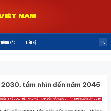
THÔNG BÁO
LIÊN HỆ
ăm 2030, tầm nhìn đến năm 2045
TRIỂN THỂ DỤC, THỂ THAO VIỆT NAM ĐẾN NĂM 2030, TẦM NHÌN ĐẾN NĂM 2045