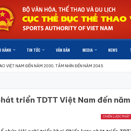
U HÀNH
TIN TỨC
VĂN BẢN
MEDIA
NEWS
HAO VIỆT NAM ĐẾN NĂM 2030, TẦM NHÌN ĐẾN NĂM 2045
c phát triển TDTT Việt Nam đến n
CHIẾN LƯỢC PHÁT 