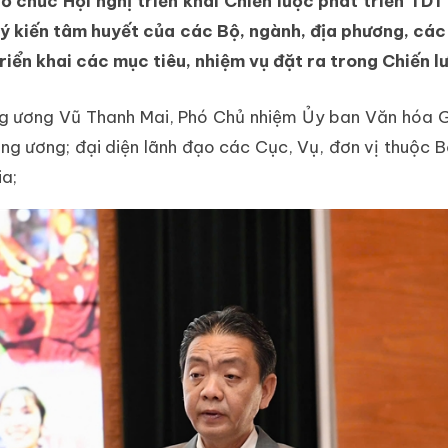
 tổ chức Hội nghị triển khai Chiến lược phát triển 
 ý kiến tâm huyết của các Bộ, ngành, địa phương, các
riển khai các mục tiêu, nhiệm vụ đặt ra trong Chiến 
ng ương Vũ Thanh Mai, Phó Chủ nhiệm Ủy ban Văn hóa Gi
rung ương; đại diện lãnh đạo các Cục, Vụ, đơn vị thuộ
ia;