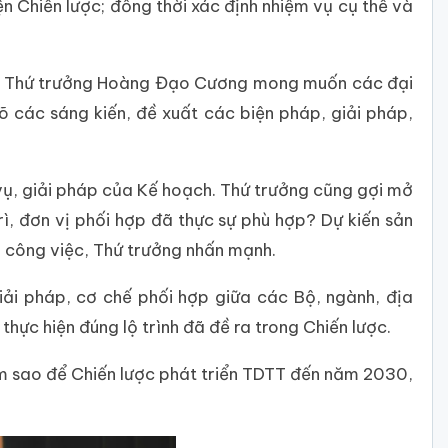
ện Chiến lược; đồng thời xác định nhiệm vụ cụ thể và
này, Thứ trưởng Hoàng Đạo Cương mong muốn các đại
õ các sáng kiến, đề xuất các biện pháp, giải pháp,
vụ, giải pháp của Kế hoạch. Thứ trưởng cũng gợi mở
ì, đơn vị phối hợp đã thực sự phù hợp? Dự kiến sản
u công việc, Thứ trưởng nhấn mạnh.
iải pháp, cơ chế phối hợp giữa các Bộ, ngành, địa
hực hiện đúng lộ trình đã đề ra trong Chiến lược.
àm sao để Chiến lược phát triển TDTT đến năm 2030,