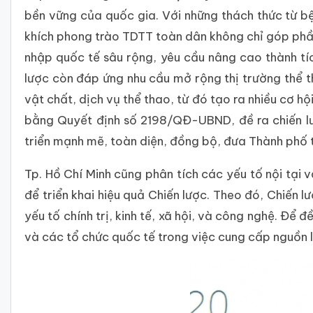
bền vững của quốc gia. Với những thách thức từ bện
khích phong trào TDTT toàn dân không chỉ góp phần
nhập quốc tế sâu rộng, yêu cầu nâng cao thành tíc
lược còn đáp ứng nhu cầu mở rộng thị trường thể th
vật chất, dịch vụ thể thao, từ đó tạo ra nhiều cơ h
bằng Quyết định số 2198/QĐ-UBND, đề ra chiến lư
triển mạnh mẽ, toàn diện, đồng bộ, đưa Thành phố 
Tp. Hồ Chí Minh cũng phân tích các yếu tố nội tại v
để triển khai hiệu quả Chiến lược. Theo đó, Chiến l
yếu tố chính trị, kinh tế, xã hội, và công nghệ. Đ
và các tổ chức quốc tế trong việc cung cấp nguồn l