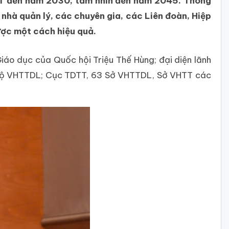
TDTT đến năm 2030, tầm nhìn đến năm 2045. Thông
 nhà quản lý, các chuyên gia, các Liên đoàn, Hiệp
lược một cách hiệu quả.
áo dục của Quốc hội Triệu Thế Hùng; đại diện lãnh
c Bộ VHTTDL; Cục TDTT, 63 Sở VHTTDL, Sở VHTT các