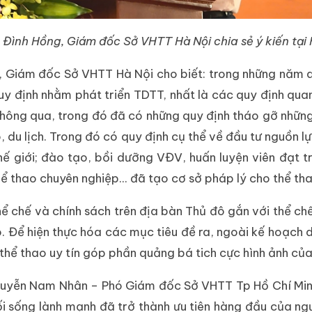
Đình Hồng, Giám đốc Sở VHTT Hà Nội chia sẻ ý kiến tại 
ng, Giám đốc Sở VHTT Hà Nội cho biết: trong những năm
uy định nhằm phát triển TDTT, nhất là các quy định qua
thông qua, trong đó đã có những quy định tháo gỡ những
o, du lịch. Trong đó có quy định cụ thể về đầu tư nguồn 
thế giới; đào tạo, bồi dưỡng VĐV, huấn luyện viên đạt t
hể thao chuyên nghiệp... đã tạo cơ sở pháp lý cho thể tha
ể chế và chính sách trên địa bàn Thủ đô gắn với thể ch
ao. Để hiện thực hóa các mục tiêu đề ra, ngoài kế hoạch
 thể thao uy tín góp phần quảng bá tich cực hình ảnh củ
uyễn Nam Nhân – Phó Giám đốc Sở VHTT Tp Hồ Chí Minh 
lối sống lành mạnh đã trở thành ưu tiên hàng đầu của ng