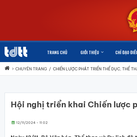
TRANG CHỦ
GIỚI THIỆU
CHỈ ĐẠO ĐIỀ
CHUYÊN TRANG
/
CHIẾN LƯỢC PHÁT TRIỂN THỂ DỤC, THỂ T
Hội nghị triển khai Chiến lượ
12/11/2024 - 11:02