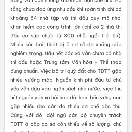
Bằng vẫn còn những khó khăn, hạn chế như: Hạ
tầng chưa đáp ứng nhu cầu khi toàn tỉnh chỉ có
khoảng 64 nhà tập và thi đấu quy mô nhỏ;
khan hiếm các công trình lớn (chỉ có 2 nhà thi
đấu có sức chứa từ 300 chỗ ngồi trở lên).
Nhiều sân bãi, thiết bị ở cơ sở đã xuống cấp
nghiêm trọng. Hầu hết các xã vẫn chưa có nhà
thi đấu hoặc Trung tâm Văn hóa - Thể thao
đúng chuẩn. Việc bố trí quỹ đất cho TDTT gặp
nhiều vướng mắc. Nguồn kinh phí đầu tư chủ
yếu vẫn dựa vào ngân sách nhà nước, việc thu
hút nguồn vốn xã hội hóa dài hạn, bền vững còn
gặp nhiều rào cản do thiếu cơ chế đặc thù.
Cùng với đó, đội ngũ cán bộ chuyên trách
TDTT ở cấp cơ sở còn thiếu về số lượng, chủ