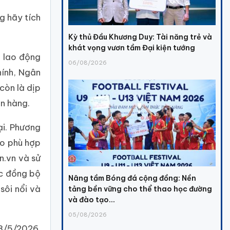
g hãy tích
Kỳ thủ Đầu Khương Duy: Tài năng trẻ và
khát vọng vươn tầm Đại kiện tướng
i lao động
06/08/2026
hính, Ngân
còn là dịp
ân hàng.
ại. Phương
ào phù hợp
n.vn và sử
ợc đồng bộ
Nâng tầm Bóng đá cộng đồng: Nền
sôi nổi và
tảng bền vững cho thể thao học đường
và đào tạo...
05/08/2026
28/5/2026.