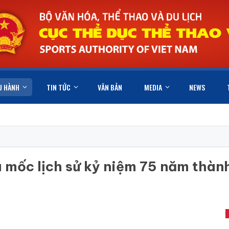
U HÀNH
TIN TỨC
VĂN BẢN
MEDIA
NEWS
u mốc lịch sử kỷ niệm 75 năm thàn