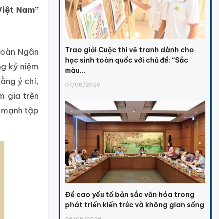
Việt Nam”
Trao giải Cuộc thi vẽ tranh dành cho
đoàn Ngân
học sinh toàn quốc với chủ đề: “Sắc
ng kỷ niệm
màu...
ằng ý chí,
07/08/2026
m gia trên
c mạnh tập
Đề cao yếu tố bản sắc văn hóa trong
phát triển kiến trúc và không gian sống
06/08/2026