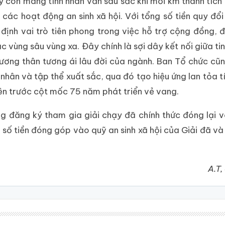
y còn mang tính nhân văn sâu sắc khi mỗi km thành tích
ác hoạt động an sinh xã hội. Với tổng số tiền quy đổi 
ịnh vai trò tiên phong trong việc hỗ trợ cộng đồng, đ
 vùng sâu vùng xa. Đây chính là sợi dây kết nối giữa tin
 tương thân tương ái lâu đời của ngành. Ban Tổ chức cũ
hân và tập thể xuất sắc, qua đó tạo hiệu ứng lan tỏa t
iên trước cột mốc 75 năm phát triển vẻ vang.
g đăng ký tham gia giải chạy đã chính thức đóng lại 
à số tiền đóng góp vào quỹ an sinh xã hội của Giải đã và
A.T