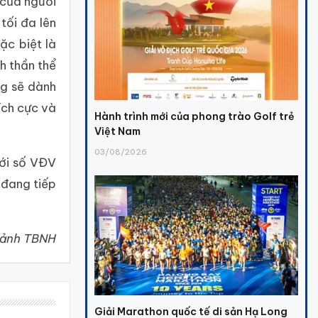
 của người
tối đa lên
ặc biệt là
h thần thể
ng sẽ dành
ích cực và
Hành trình mới của phong trào Golf trẻ
Việt Nam
03/08/2026
với số VĐV
 đang tiếp
, ảnh TBNH
Giải Marathon quốc tế di sản Hạ Long