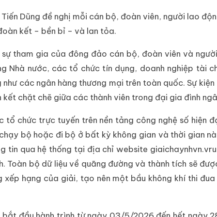
iến Dũng đề nghị mỗi cán bộ, đoàn viên, người lao độn
đoàn kết – bền bỉ – và lan tỏa.
út sự tham gia của đông đảo cán bộ, đoàn viên và ngườ
g Nhà nước, các tổ chức tín dụng, doanh nghiệp tài c
 như các ngân hàng thương mại trên toàn quốc. Sự kiện 
 kết chặt chẽ giữa các thành viên trong đại gia đình ng
c tổ chức trực tuyến trên nền tảng công nghệ số hiện đ
 chạy bộ hoặc đi bộ ở bất kỳ không gian và thời gian n
g tin qua hệ thống tại địa chỉ website giaichaynhvn.vru
nh. Toàn bộ dữ liệu về quãng đường và thành tích sẽ đư
ng xếp hạng của giải, tạo nên một bầu không khí thi đua 
à bắt đầu hành trình từ ngày 03/5/2026 đến hết ngày 