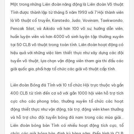
Một trong những Liên đoàn năng động là Liên đoàn Võ thuật
Tỉnh được thành lập từ tháng 5 năm 1993 với 7 Hội thành viên
là Võ thuật cổ truyền, Karatedo, Judo, Vovinam, Taekwondo,
Pencak Silat, và Aikido với hơn 100 võ sư, hướng dẫn viên,
huấn luyện viên và hơn 4000 võ sinh luyện tập thường xuyên
tại 50 CLB võ thuật trong toàn tỉnh. Liên đoàn hoạt động có
hiệu quả với những việc làm thiết thực như xây dựng các đội
tuyển võ thuật, lựa chọn vận động viên tham gia thi đấu các
giải quốc gia, phối hợp tổ chức các giải võ thuật cấp tỉnh.
Liên đoàn Bóng đá Tỉnh với 10 tổ chức Hội trực thuộc và gần
400 CLB từ tỉnh đến cơ sở với gần 1000 hội viên hỗ trợ tích
cực cho các phong trào, thường xuyên tổ chức các hoạt
động thiết thực như vận động, tài trợ, động viên khen thưởng
và hỗ trợ cho đội tuyển bóng đá nam trong các mùa giải...
Liên đoàn bóng bàn Tỉnh có nhiều hoạt động tích cực, tổ
chức các giải bóng bàn định kỳ hàng năm. Điển hình là CLB