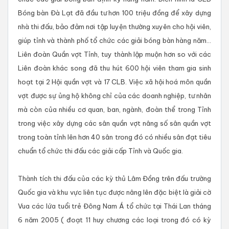
Bóng bàn Đà Lạt đã đầu tư hơn 100 triệu đồng để xây dựng
nhà thi đấu, bảo đảm nơi tập luyện thường xuyên cho hội viên,
giúp tỉnh và thành phố tổ chức các giải bóng bàn hàng năm...
Liên đoàn Quần vợt Tỉnh, tuy thành lập muộn hơn so với các
Liên đoàn khác song đã thu hút 600 hội viên tham gia sinh
hoạt tại 2 Hội quần vợt và 17 CLB. Việc xã hội hoá môn quần
vợt được sự ủng hộ không chỉ của các doanh nghiệp, tư nhân
mà còn của nhiều cơ quan, ban, ngành, đoàn thể trong Tỉnh
trong việc xây dựng các sân quần vợt nâng số sân quần vợt
trong toàn tỉnh lên hơn 40 sân trong đó có nhiều sân đạt tiêu
chuẩn tổ chức thi đấu các giải cấp Tỉnh và Quốc gia.
Thành tích thi đấu của các kỳ thủ Lâm Đồng trên đấu trường
Quốc gia và khu vực liên tục được nâng lên đặc biệt là giải cờ
Vua các lứa tuổi trẻ Đông Nam Á tổ chức tại Thái Lan tháng
6 năm 2005 ( đoạt 11 huy chương các loại trong đó có kỳ