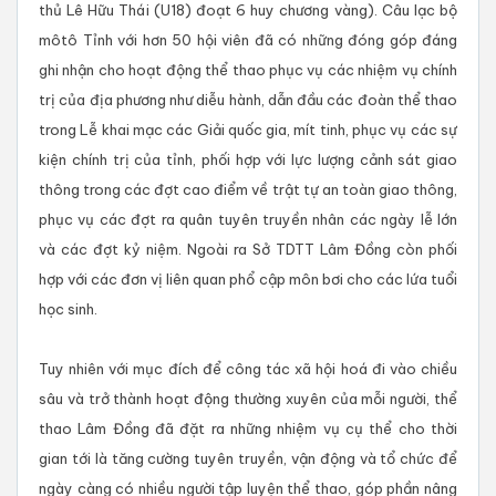
thủ Lê Hữu Thái (U18) đoạt 6 huy chương vàng). Câu lạc bộ
môtô Tỉnh với hơn 50 hội viên đã có những đóng góp đáng
ghi nhận cho hoạt động thể thao phục vụ các nhiệm vụ chính
trị của địa phương như diễu hành, dẫn đầu các đoàn thể thao
trong Lễ khai mạc các Giải quốc gia, mít tinh, phục vụ các sự
kiện chính trị của tỉnh, phối hợp với lực lượng cảnh sát giao
thông trong các đợt cao điểm về trật tự an toàn giao thông,
phục vụ các đợt ra quân tuyên truyền nhân các ngày lễ lớn
và các đợt kỷ niệm. Ngoài ra Sở TDTT Lâm Đồng còn phối
hợp với các đơn vị liên quan phổ cập môn bơi cho các lứa tuổi
học sinh.
Tuy nhiên với mục đích để công tác xã hội hoá đi vào chiều
sâu và trở thành hoạt động thường xuyên của mỗi người, thể
thao Lâm Đồng đã đặt ra những nhiệm vụ cụ thể cho thời
gian tới là tăng cường tuyên truyền, vận động và tổ chức để
ngày càng có nhiều người tập luyện thể thao, góp phần nâng