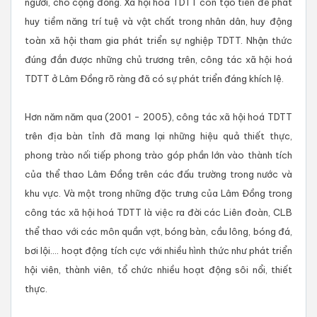
người, cho cộng đồng. Xã hội hoá TDTT còn tạo tiền đề phát
huy tiềm năng trí tuệ và vật chất trong nhân dân, huy động
toàn xã hội tham gia phát triển sự nghiệp TDTT. Nhận thức
đúng đắn được những chủ trương trên, công tác xã hội hoá
TDTT ở Lâm Đồng rõ ràng đã có sự phát triển đáng khích lệ.
Hơn năm năm qua (2001 - 2005), công tác xã hội hoá TDTT
trên địa bàn tỉnh đã mang lại những hiệu quả thiết thực,
phong trào nối tiếp phong trào góp phần lớn vào thành tích
của thể thao Lâm Đồng trên các đấu trường trong nước và
khu vực. Và một trong những đặc trưng của Lâm Đồng trong
công tác xã hội hoá TDTT là việc ra đời các Liên đoàn, CLB
thể thao với các môn quần vợt, bóng bàn, cầu lông, bóng đá,
bơi lội.... hoạt động tích cực với nhiều hình thức như phát triển
hội viên, thành viên, tổ chức nhiều hoạt động sôi nổi, thiết
thực.