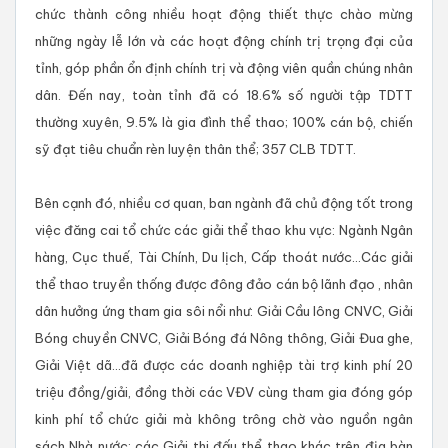
chức thành công nhiều hoạt động thiết thực chào mừng
những ngày lễ lớn và các hoạt động chính trị trọng đại của
tỉnh, góp phần ổn định chính trị và động viên quần chúng nhân
dân. Đến nay, toàn tỉnh đã có 18.6% số người tập TDTT
thường xuyên, 9.5% là gia đình thể thao; 100% cán bộ, chiến
sỹ đạt tiêu chuẩn rèn luyện thân thể; 357 CLB TDTT.
Bên cạnh đó, nhiều cơ quan, ban ngành đã chủ động tốt trong
việc đăng cai tổ chức các giải thể thao khu vực: Ngành Ngân
hàng, Cục thuế, Tài Chính, Du lịch, Cấp thoát nước...Các giải
thể thao truyền thống được đông đảo cán bộ lãnh đạo , nhân
dân hưởng ứng tham gia sôi nổi như: Giải Cầu lông CNVC, Giải
Bóng chuyền CNVC, Giải Bóng đá Nông thông, Giải Đua ghe,
Giải Việt dã...đã được các doanh nghiệp tài trợ kinh phí 20
triệu đồng/giải, đồng thời các VĐV cùng tham gia đóng góp
kinh phí tổ chức giải mà không trông chờ vào nguồn ngân
sách Nhà nước; các Giải thi đấu thể thao khác trên địa bàn