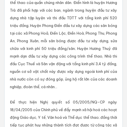
thể thao của quần chúng nhân dân. Điển hình là huyện Hương
Trà đã phối hợp với các ban, ngành trong huyện đầu tư xây
dựng nhà tập luyện và thi đấu TDTT với tổng kinh phí 520
triệu đồng; Huyện Phong Điền đầu tư xây dựng các sân bóng
tại các xã Phong Hoả, Điền Lộc, Điền Hoà, Phong Thu, Phong
An, Phong Xuân, mỗi sân bóng được đầu tư xây dựng, sửa
chữa với kinh phí 50 triệu đồng/sân; Huyện Hương Thuỷ đã
mạnh dạn đầu tư xây dựng các công trình thể thao, Nhà thi
đấu Cục Thuế và Sân vận động với tổng kinh phí 3,4 tỷ đồng,
nguồn cơ sở vật chất này được xây dựng ngoài kinh phí của
nhà nước còn có sự đóng góp, ủng hộ rất lớn của các doanh
nghiệp, đoàn thể, cá nhân...
Để thực hiện Nghị quyết số 05/2005/NQ-CP ngày
18/04/2005 của Chính phủ về đẩy mạnh xã hội hoá các hoạt
động Giáo dục, Y tế, Văn hoá và Thể dục thể thao; đồng thời
tiếp tục phát huy những thành tích đạt được từ công tác xã