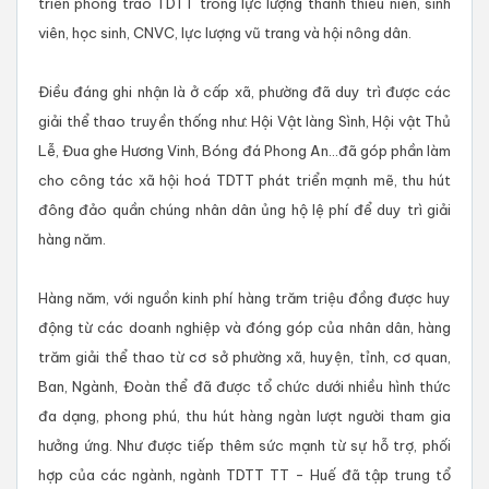
triển phong trào TDTT trong lực lượng thanh thiếu niên, sinh
viên, học sinh, CNVC, lực lượng vũ trang và hội nông dân.
Điều đáng ghi nhận là ở cấp xã, phường đã duy trì được các
giải thể thao truyền thống như: Hội Vật làng Sình, Hội vật Thủ
Lễ, Đua ghe Hương Vinh, Bóng đá Phong An...đã góp phần làm
cho công tác xã hội hoá TDTT phát triển mạnh mẽ, thu hút
đông đảo quần chúng nhân dân ủng hộ lệ phí để duy trì giải
hàng năm.
Hàng năm, với nguồn kinh phí hàng trăm triệu đồng được huy
động từ các doanh nghiệp và đóng góp của nhân dân, hàng
trăm giải thể thao từ cơ sở phường xã, huyện, tỉnh, cơ quan,
Ban, Ngành, Đoàn thể đã được tổ chức dưới nhiều hình thức
đa dạng, phong phú, thu hút hàng ngàn lượt người tham gia
hưởng ứng. Như được tiếp thêm sức mạnh từ sự hỗ trợ, phối
hợp của các ngành, ngành TDTT TT - Huế đã tập trung tổ