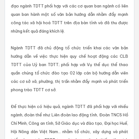
đạo ngành TDTT phối hợp với các cơ quan ban ngành có liên
quan ban hành một số văn bản hướng dẫn nhằm đẩy mạnh
công tác xã hội hoá TDTT trên địa bàn tỉnh và đã thu được
những kết quả đáng khích lệ.
Ngành TDTT đã chủ động tổ chức triển khai các văn bản
hướng dẫn về việc thực hiện quy chế hoạt động các CLB
TDTT của Uỷ ban TDTT; phối hợp với Vụ thể dục thể thao
quần chúng tổ chức đào tạo 02 lớp cán bộ hướng dẫn viên
các cơ sở xã, phường, thị trấn nhằm đẩy mạnh và phát triển
phong trào TDTT cơ sở.
Để thực hiện có hiệu quả, ngành TDTT đã phối hợp với nhiều
ngành, đoàn thể như: Liên đoàn lao động tỉnh, Đoàn TNCS Hồ
Chí Minh, Công an tỉnh, Sở Giáo dục và đào tạo, Đại học Huế,
Hội Nông dân Việt Nam... nhằm tổ chức, xây dựng và phát