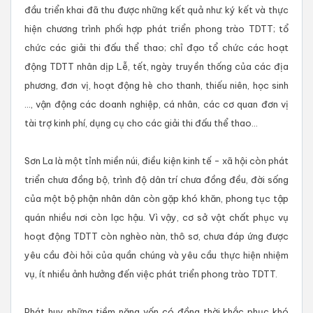
đầu triển khai đã thu được những kết quả như: ký kết và thực
hiện chương trình phối hợp phát triển phong trào TDTT; tổ
chức các giải thi đấu thể thao; chỉ đạo tổ chức các hoạt
động TDTT nhân dịp Lễ, tết, ngày truyền thống của các địa
phương, đơn vị, hoạt động hè cho thanh, thiếu niên, học sinh
..., vận động các doanh nghiệp, cá nhân, các cơ quan đơn vị
tài trợ kinh phí, dụng cụ cho các giải thi đấu thể thao...
Sơn La là một tỉnh miền núi, điều kiện kinh tế - xã hội còn phát
triển chưa đồng bộ, trình độ dân trí chưa đồng đều, đời sống
của một bộ phận nhân dân còn gặp khó khăn, phong tục tập
quán nhiều nơi còn lạc hậu. Vì vậy, cơ sở vật chất phục vụ
hoạt động TDTT còn nghèo nàn, thô sơ, chưa đáp ứng được
yêu cầu đòi hỏi của quần chúng và yêu cầu thực hiện nhiệm
vụ, ít nhiều ảnh hưởng đến việc phát triển phong trào TDTT.
Phát huy những tiềm năng vốn có đồng thời khắc phục khó