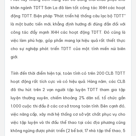
khăn ngành TDTT Sơn La đã làm tốt công tác XHH các hoạt
động TDTT. Biện pháp "Phát triển hệ thống câu lạc bộ TDTT"
là một bước tiến mới, khẳng định hướng đi đúng đắn đối với
công tác đẩy mạnh XHH các hoạt động TDTT. Đó cũng là
việc làm phù hợp, góp phần mang lại hiệu quả rất thiết thực
cho sự nghiệp phát triển TDTT của một tỉnh miền núi biên
giới.
Tính đến thời điểm hiện tại, toàn tỉnh có trên 200 CLB TDTT
hoạt động rất tích cực và có hiệu quả. Hàng năm, các CLB
đã thu hút trên 2 vạn người tập luyện TDTT tham gia tập
luyện thường xuyên, chiếm khoảng 2% dân số, tổ chức gần
1.000 cuộc thi đấu ở các cơ sở trong toàn tỉnh. Bên cạnh đó,
việc nâng cấp, xây mới hệ thống cơ sở vật chất phục vụ cho
việc tập luyện và thi đấu thể thao tại các địa phương cũng
không ngừng được phát triển (2 bể bơi, 17 nhà tập thể thao, 5