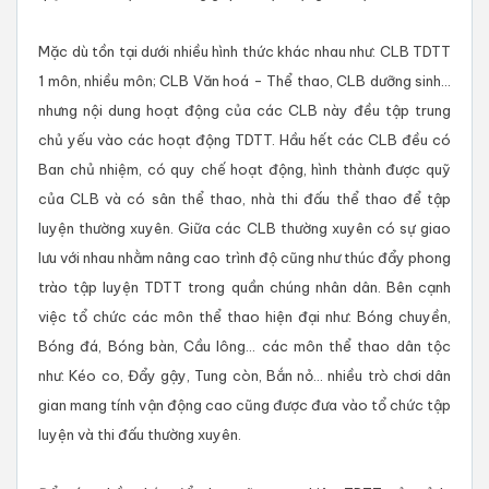
Mặc dù tồn tại dưới nhiều hình thức khác nhau như: CLB TDTT
1 môn, nhiều môn; CLB Văn hoá - Thể thao, CLB dưỡng sinh...
nhưng nội dung hoạt động của các CLB này đều tập trung
chủ yếu vào các hoạt động TDTT. Hầu hết các CLB đều có
Ban chủ nhiệm, có quy chế hoạt động, hình thành được quỹ
của CLB và có sân thể thao, nhà thi đấu thể thao để tập
luyện thường xuyên. Giữa các CLB thường xuyên có sự giao
lưu với nhau nhằm nâng cao trình độ cũng như thúc đẩy phong
trào tập luyện TDTT trong quần chúng nhân dân. Bên cạnh
việc tổ chức các môn thể thao hiện đại như: Bóng chuyền,
Bóng đá, Bóng bàn, Cầu lông... các môn thể thao dân tộc
như: Kéo co, Đẩy gậy, Tung còn, Bắn nỏ... nhiều trò chơi dân
gian mang tính vận động cao cũng được đưa vào tổ chức tập
luyện và thi đấu thường xuyên.