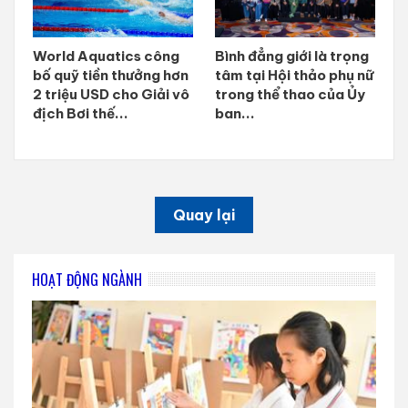
World Aquatics công
Bình đẳng giới là trọng
bố quỹ tiền thưởng hơn
tâm tại Hội thảo phụ nữ
2 triệu USD cho Giải vô
trong thể thao của Ủy
địch Bơi thế...
ban...
Quay lại
HOẠT ĐỘNG NGÀNH