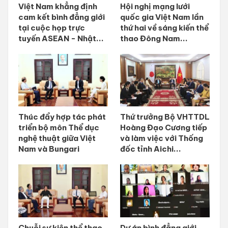
Việt Nam khẳng định
Hội nghị mạng lưới
cam kết bình đẳng giới
quốc gia Việt Nam lần
tại cuộc họp trực
thứ hai về sáng kiến thể
tuyến ASEAN - Nhật...
thao Đông Nam...
Thúc đẩy hợp tác phát
Thứ trưởng Bộ VHTTDL
triển bộ môn Thể dục
Hoàng Đạo Cương tiếp
nghệ thuật giữa Việt
và làm việc với Thống
Nam và Bungari
đốc tỉnh Aichi...
Chuỗi sự kiện thể thao
Dự án bình đẳng giới