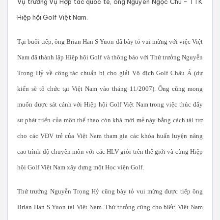
Vụ trưởng Vụ Hợp tác quốc tế, ông Nguyễn Ngọc Chu - TTK
Hiệp hội Golf Việt Nam.
Tại buổi tiếp, ông Brian Han S Yuon đã bày tỏ vui mừng với việc Việt
Nam đã thành lập Hiệp hội Golf và thông báo với Thứ trưởng Nguyễn
Trọng Hỷ về công tác chuẩn bị cho giải Vô địch Golf Châu Á (dự
kiến sẽ tổ chức tại Việt Nam vào tháng 11/2007). Ông cũng mong
muốn được sát cánh với Hiệp hội Golf Việt Nam trong việc thúc đẩy
sự phát triển của môn thể thao còn khá mới mẻ này bằng cách tài trợ
cho các VĐV trẻ của Việt Nam tham gia các khóa huấn luyện nâng
cao trình độ chuyên môn với các HLV giỏi trên thế giới và cùng Hiệp
hội Golf Việt Nam xây dựng một Học viện Golf.
Thứ trưởng Nguyễn Trọng Hỷ cũng bày tỏ vui mừng được tiếp ông
Brian Han S Yuon tại Việt Nam. Thứ trưởng cũng cho biết: Việt Nam