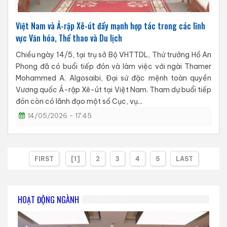
Việt Nam và Ả-rập Xê-út đẩy mạnh hợp tác trong các lĩnh
vực Văn hóa, Thể thao và Du lịch
Chiều ngày 14/5, tại trụ sở Bộ VHTTDL, Thứ trưởng Hồ An
Phong đã có buổi tiếp đón và làm việc với ngài Thamer
Mohammed A. Algosaibi, Đại sứ đặc mệnh toàn quyền
Vương quốc Ả-rập Xê-út tại Việt Nam. Tham dự buổi tiếp
đón còn có lãnh đạo một số Cục, vụ...
14/05/2026 - 17:45
FIRST
[1]
2
3
4
5
LAST
HOẠT ĐỘNG NGÀNH