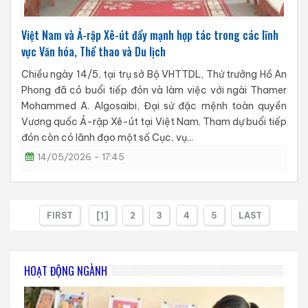
Việt Nam và Ả-rập Xê-út đẩy mạnh hợp tác trong các lĩnh
vực Văn hóa, Thể thao và Du lịch
Chiều ngày 14/5, tại trụ sở Bộ VHTTDL, Thứ trưởng Hồ An
Phong đã có buổi tiếp đón và làm việc với ngài Thamer
Mohammed A. Algosaibi, Đại sứ đặc mệnh toàn quyền
Vương quốc Ả-rập Xê-út tại Việt Nam. Tham dự buổi tiếp
đón còn có lãnh đạo một số Cục, vụ...
14/05/2026 - 17:45
FIRST
[1]
2
3
4
5
LAST
HOẠT ĐỘNG NGÀNH