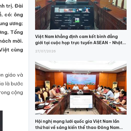
h trị, Đài
, có: ông
rung ương;
ơng, Tổng
Việt Nam khẳng định cam kết bình đẳng
hách mời.
giới tại cuộc họp trực tuyến ASEAN - Nhật...
Việt cùng
27/07/2026
ên giáo và
ia là bước
trong cộng
Hội nghị mạng lưới quốc gia Việt Nam lần
thứ hai về sáng kiến thể thao Đông Nam...