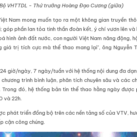
ạo Bộ VHTTDL - Thứ trưởng Hoàng Đạo Cương (giữa)
Việt Nam mong muốn tạo ra một không gian truyền thô
i; góp phần lan tỏa tinh thần đoàn kết, ý chí vươn lên và
bá hình ảnh đất nước, con người Việt Nam năng động, h
 giá trị tích cực mà thể thao mang lại", ông Nguyễn
 24 giờ/ngày, 7 ngày/tuần với hệ thống nội dung đa dạn
ác chương trình bình luận, phân tích chuyên sâu và các 
. Trong đó, hệ thống bản tin thể thao hằng ngày được
0 và 22h.
c phát triển đồng bộ trên các nền tảng số của VTV, hướ
ếp cận công chúng.