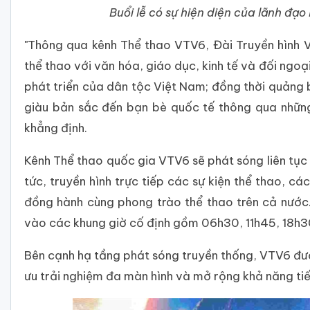
Buổi lễ có sự hiện diện của lãnh đ
"Thông qua kênh Thể thao VTV6, Đài Truyền hình 
thể thao với văn hóa, giáo dục, kinh tế và đối ngoạ
phát triển của dân tộc Việt Nam; đồng thời quảng 
giàu bản sắc đến bạn bè quốc tế thông qua những
khẳng định.
Kênh Thể thao quốc gia VTV6 sẽ phát sóng liên tục
tức, truyền hình trực tiếp các sự kiện thể thao, c
đồng hành cùng phong trào thể thao trên cả nước
vào các khung giờ cố định gồm 06h30, 11h45, 18h3
Bên cạnh hạ tầng phát sóng truyền thống, VTV6 đượ
ưu trải nghiệm đa màn hình và mở rộng khả năng ti