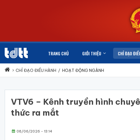
TRANG CHỦ
GIỚI THIỆU
CHỈ ĐẠO ĐIỀ
CHỈ ĐẠO ĐIỀU HÀNH
/
HOẠT ĐỘNG NGÀNH
VTV6 – Kênh truyền hình chuyên
thức ra mắt
08/06/2026 - 13:14