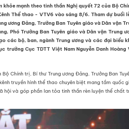
 khỏe mạnh theo tinh thần Nghị quyết 72 của Bộ Chín
Kênh Thể thao - VTV6 vào sáng 8/6. Tham dự buổi lễ
Trung ương Đảng, Trưởng Ban Tuyên giáo và Dân vận T
ng, Phó Trưởng Ban Tuyên giáo và Dân vận Trung ư
ạo các bộ, ban, ngành Trung ương và các đại biểu k
c trưởng Cục TDTT Việt Nam Nguyễn Danh Hoàng 
ên Bộ Chính trị, Bí thư Trung ương Đảng, Trưởng Ban Tuy
kênh truyền hình thể thao chuyên biệt mang tầm quốc g
 hội và góp phần lan tỏa tinh thần rèn luyện thể chất 