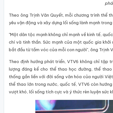
phát
Theo ông Trịnh Văn Quyết, mỗi chương trình thể tha
yêu vận động và xây dựng lối sống lành mạnh trong t
"Một dân tộc mạnh không chỉ mạnh về kinh tế, quố
chí và tinh thần. Sức mạnh của một quốc gia khở
bắt đầu từ tầm vóc của mỗi con người", ông Trịnh
Theo định hướng phát triển, VTV6 không chỉ tập t
lượng đáng kể cho thể thao học đường, thể thao
thống gắn liền với đời sống văn hóa của người Việt
thể thao lớn trong nước, quốc tế, VTV6 còn hướng 
vượt khó, lối sống tích cực và ý thức rèn luyện sức k