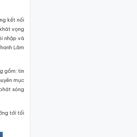
ng kết nối
 khát vọng
ội nhập và
 Thanh Lâm
g gồm: tin
chuyên mục
 phát sóng
ng tới tối