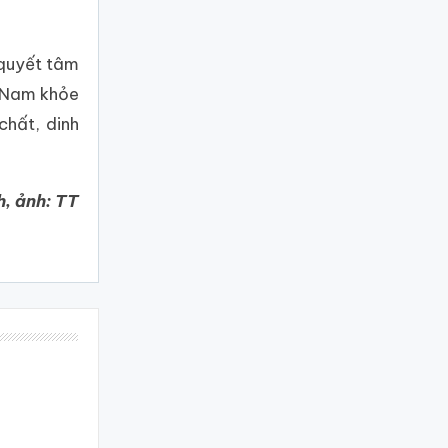
 quyết tâm
t Nam khỏe
chất, dinh
, ảnh: TT