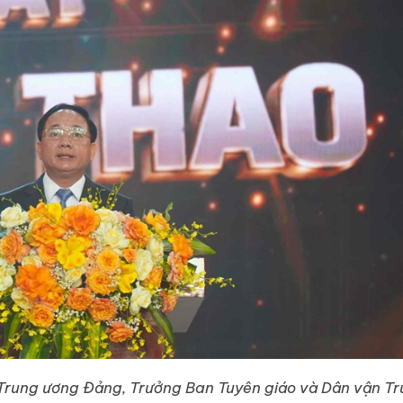
hư Trung ương Đảng, Trưởng Ban Tuyên giáo và Dân vận T