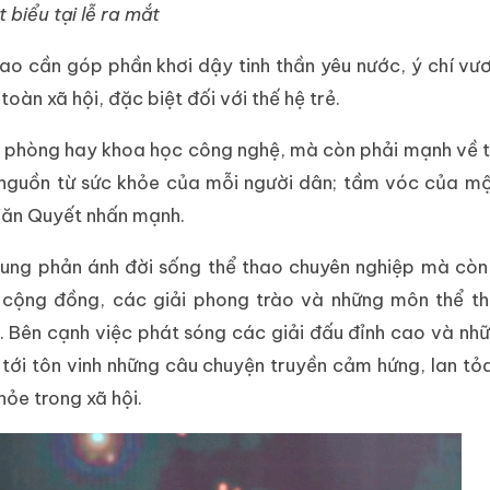
 biểu tại lễ ra mắt
o cần góp phần khơi dậy tinh thần yêu nước, ý chí vươn
oàn xã hội, đặc biệt đối với thế hệ trẻ.
c phòng hay khoa học công nghệ, mà còn phải mạnh về t
i nguồn từ sức khỏe của mỗi người dân; tầm vóc của m
 Văn Quyết nhấn mạnh.
rung phản ánh đời sống thể thao chuyên nghiệp mà còn
 cộng đồng, các giải phong trào và những môn thể th
. Bên cạnh việc phát sóng các giải đấu đỉnh cao và nhữ
tới tôn vinh những câu chuyện truyền cảm hứng, lan tỏa
hỏe trong xã hội.