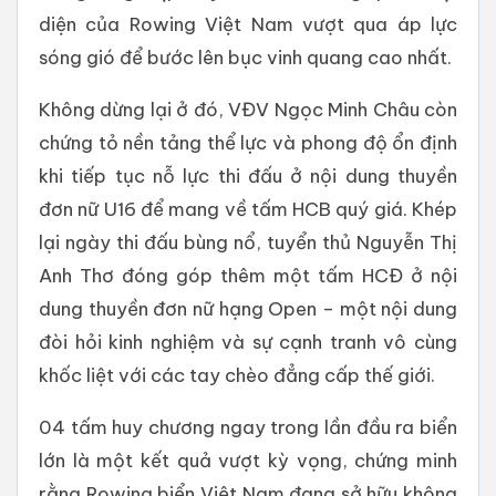
diện của Rowing Việt Nam vượt qua áp lực
sóng gió để bước lên bục vinh quang cao nhất.
Không dừng lại ở đó, VĐV Ngọc Minh Châu còn
chứng tỏ nền tảng thể lực và phong độ ổn định
khi tiếp tục nỗ lực thi đấu ở nội dung thuyền
đơn nữ U16 để mang về tấm HCB quý giá. Khép
lại ngày thi đấu bùng nổ, tuyển thủ Nguyễn Thị
Anh Thơ đóng góp thêm một tấm HCĐ ở nội
dung thuyền đơn nữ hạng Open – một nội dung
đòi hỏi kinh nghiệm và sự cạnh tranh vô cùng
khốc liệt với các tay chèo đẳng cấp thế giới.
04 tấm huy chương ngay trong lần đầu ra biển
lớn là một kết quả vượt kỳ vọng, chứng minh
rằng Rowing biển Việt Nam đang sở hữu không