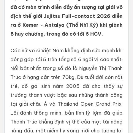
đã có màn trình diễn đầy ấn tượng tại giải vô
địch thế giới Jujitsu Full-contact 2026 diễn
ra ở Kemer - Antalya (Thổ Nhĩ Kỳ) khi giành
8 huy chương, trong đó có tới 6 HCV.
Các nữ võ sĩ Việt Nam khẳng định sức mạnh khi
đóng góp tới 5 trên tổng số 6 ngôi vị cao nhất.
Nổi bật nhất trong số đó là Nguyễn Thị Thanh
Trúc ở hạng cân trên 70kg. Dù tuổi đời còn rất
trẻ, cô gái sinh năm 2005 đã cho thấy sự
trưởng thành vượt bậc sau những thành công
tại giải châu Á và Thailand Open Grand Prix.
Lối đánh thông minh, bản lĩnh lỳ lợm đã giúp
Thanh Trúc khẳng định vị thế của một tài năng
hàng đầu, một niềm hy vọng mới cho tương lai