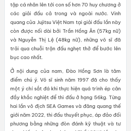
tập cá nhân lên tới con số hơn 70 huy chương ở
các giải đấu cả trong và ngoài nước. Vinh
quang của Jujitsu Việt Nam tại giải đấu lần này
còn được nối dài bởi Trần Hồng Ân (57kg nữ)
và Nguyễn Thị Lệ (48kg nữ), những võ sĩ đã
trải qua chuỗi trận đấu nghẹt thở để bước lên
bục cao nhất.
Ở nội dung của nam, Đào Hồng Sơn là tâm
điểm chú ý. Võ sĩ sinh năm 1997 đã cho thấy
một ý chí sắt đá khi thực hiện quá trình ép cân
đầy khắc nghiệt để thi đấu ở hạng 56kg. Từng
hai lần vô địch SEA Games và đăng quang thế
giới năm 2022, thi đấu thuyết phục, áp đảo đối
phương bằng những đòn đánh kỹ thuật và tư