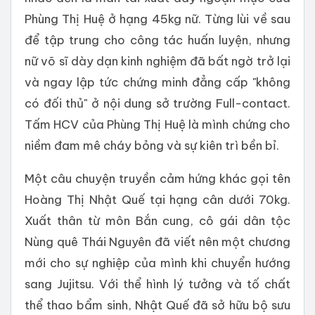
Phùng Thị Huệ ở hạng 45kg nữ. Từng lùi về sau
để tập trung cho công tác huấn luyện, nhưng
nữ võ sĩ dày dạn kinh nghiệm đã bất ngờ trở lại
và ngay lập tức chứng minh đẳng cấp "không
có đối thủ" ở nội dung sở trường Full-contact.
Tấm HCV của Phùng Thị Huệ là mình chứng cho
niềm đam mê cháy bỏng và sự kiên trì bền bỉ.
Một câu chuyện truyền cảm hứng khác gọi tên
Hoàng Thị Nhật Quế tại hạng cân dưới 70kg.
Xuất thân từ môn Bắn cung, cô gái dân tộc
Nùng quê Thái Nguyên đã viết nên một chương
mới cho sự nghiệp của mình khi chuyển hướng
sang Jujitsu. Với thể hình lý tưởng và tố chất
thể thao bẩm sinh, Nhật Quế đã sở hữu bộ sưu