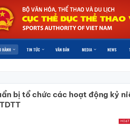
U HÀNH
TIN TỨC
VĂN BẢN
MEDIA
NEWS
ẩn bị tổ chức các hoạt động kỷ n
 TDTT
HOẠT