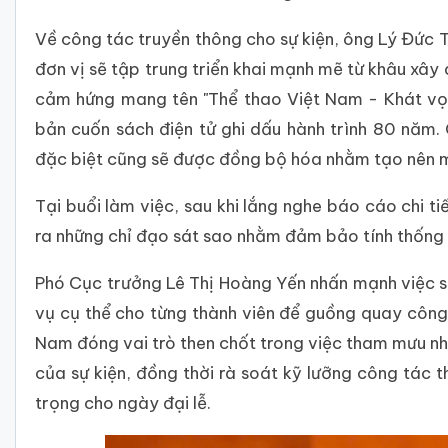
Về công tác truyền thông cho sự kiện, ông Lý Đức 
đơn vị sẽ tập trung triển khai mạnh mẽ từ khâu xây 
cảm hứng mang tên "Thể thao Việt Nam - Khát vọng
bản cuốn sách điện tử ghi dấu hành trình 80 năm
đặc biệt cũng sẽ được đồng bộ hóa nhằm tạo nên m
Tại buổi làm việc, sau khi lắng nghe báo cáo chi 
ra những chỉ đạo sát sao nhằm đảm bảo tính thống 
Phó Cục trưởng Lê Thị Hoàng Yến nhấn mạnh việc 
vụ cụ thể cho từng thành viên để guồng quay công
Nam đóng vai trò then chốt trong việc tham mưu nhâ
của sự kiện, đồng thời rà soát kỹ lưỡng công tác
trọng cho ngày đại lễ.