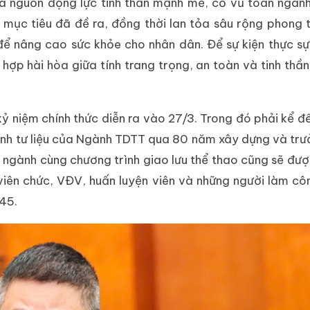
à nguồn động lực tinh thần mạnh mẽ, cổ vũ toàn ngàn
 mục tiêu đã đề ra, đồng thời lan tỏa sâu rộng phong 
để nâng cao sức khỏe cho nhân dân. Để sự kiện thực sự
hợp hài hòa giữa tính trang trọng, an toàn và tinh thần 
kỷ niệm chính thức diễn ra vào 27/3. Trong đó phải kể 
 ảnh tư liệu của Ngành TDTT qua 80 năm xây dựng và trư
 ngành cùng chương trình giao lưu thể thao cũng sẽ đượ
viên chức, VĐV, huấn luyện viên và những người làm cô
045.