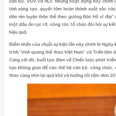
cán bộ, VĐV và HLV. Những hoạt động này chính l
tính sáng tạo, quyết tâm hoàn thành xuất sắc các
dân rèn luyện thân thể theo gương Bác Hồ vĩ đại" 
một dấu ấn rực rỡ, công tác tổ chức đòi hỏi sự kết 
hiệu quả.
Điểm nhấn của chuỗi sự kiện lần này chính là Ngày 
trình “Vinh quang thể thao Việt Nam” và Triển lãm
Cùng với đó, buổi tọa đàm về Chiến lược phát triển
tạo không gian để các thế hệ cán bộ, công chức, 
thao cùng nhìn lại quá khứ và hướng tới tầm nhìn 2