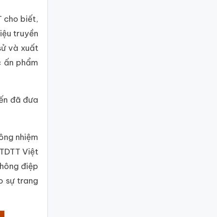
 cho biết,
iệu truyền
sử và xuất
ác ấn phẩm
Yến đã đưa
công nhiệm
 TDTT Việt
thông điệp
o sự trang