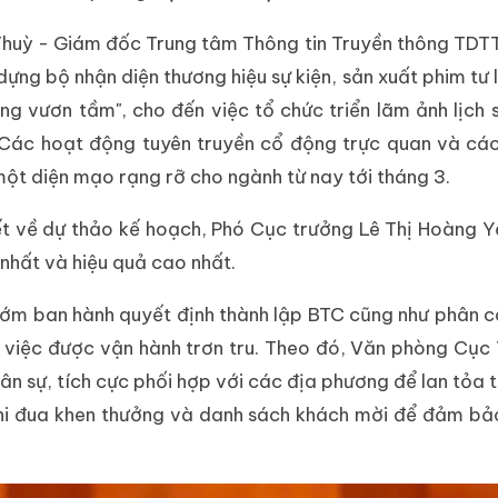
Thuỳ - Giám đốc Trung tâm Thông tin Truyền thông TDTT
dựng bộ nhận diện thương hiệu sự kiện, sản xuất phim tư l
 vươn tầm", cho đến việc tổ chức triển lãm ảnh lịch 
. Các hoạt động tuyên truyền cổ động trực quan và c
ột diện mạo rạng rỡ cho ngành từ nay tới tháng 3.
tiết về dự thảo kế hoạch, Phó Cục trưởng Lê Thị Hoàng 
nhất và hiệu quả cao nhất.
sớm ban hành quyết định thành lập BTC cũng như phân 
 việc được vận hành trơn tru. Theo đó, Văn phòng Cục
n sự, tích cực phối hợp với các địa phương để lan tỏa 
 thi đua khen thưởng và danh sách khách mời để đảm bả