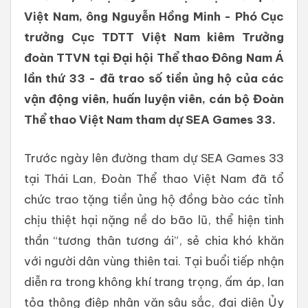
Việt Nam, ông Nguyễn Hồng Minh - Phó Cục
trưởng Cục TDTT Việt Nam kiêm Trưởng
đoàn TTVN tại Đại hội Thể thao Đông Nam Á
lần thứ 33 - đã trao số tiền ủng hộ của các
vận động viên, huấn luyện viên, cán bộ Đoàn
Thể thao Việt Nam tham dự SEA Games 33.
Trước ngày lên đường tham dự SEA Games 33
tại Thái Lan, Đoàn Thể thao Việt Nam đã tổ
chức trao tặng tiền ủng hộ đồng bào các tỉnh
chịu thiệt hại nặng nề do bão lũ, thể hiện tinh
thần “tương thân tương ái”, sẻ chia khó khăn
với người dân vùng thiên tai. Tại buổi tiếp nhận
diễn ra trong không khí trang trọng, ấm áp, lan
tỏa thông điệp nhân văn sâu sắc, đại diện Ủy