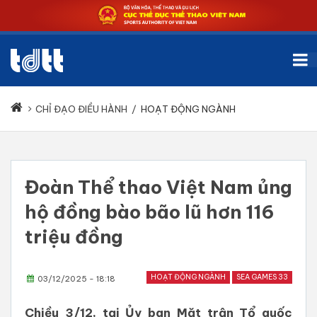
CHỈ ĐẠO ĐIỀU HÀNH
/
HOẠT ĐỘNG NGÀNH
Đoàn Thể thao Việt Nam ủng
hộ đồng bào bão lũ hơn 116
triệu đồng
HOẠT ĐỘNG NGÀNH
SEA GAMES 33
03/12/2025 - 18:18
Chiều 3/12, tại Ủy ban Mặt trận Tổ quốc