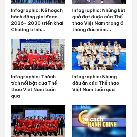
Infographic: Kế hoạch
Infographic: Những kết
hành động giai đoạn
quả đạt được của Thể
2026- 2030 triển khai
thao Việt Nam trong 6
Chương trình...
tháng đầu năm...
Infographic: Thành
Infographic: Những
tích nổi bật của Thể
dấu ấn của Thể thao
thao Việt Nam tuần
Việt Nam tuần qua
qua