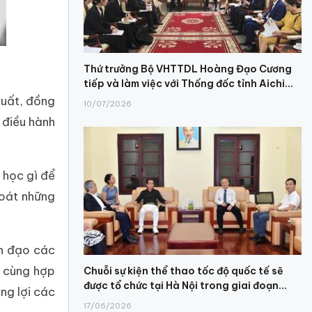
Thứ trưởng Bộ VHTTDL Hoàng Đạo Cương
tiếp và làm việc với Thống đốc tỉnh Aichi...
xuất, đồng
10/07/2026
ó điều hành
 học gì để
soát những
nh đạo các
, cùng hợp
Chuỗi sự kiện thể thao tốc độ quốc tế sẽ
được tổ chức tại Hà Nội trong giai đoạn...
ng lợi các
17/06/2026