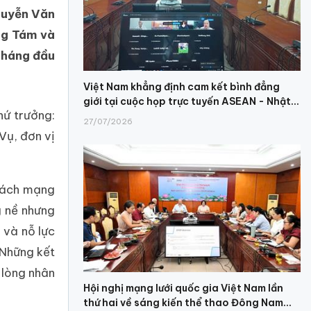
guyễn Văn
ng Tám và
tháng đầu
Việt Nam khẳng định cam kết bình đẳng
giới tại cuộc họp trực tuyến ASEAN - Nhật...
hứ trưởng:
27/07/2026
Vụ, đơn vị
 Cách mạng
g nề nhưng
 và nỗ lực
 Những kết
 lòng nhân
Hội nghị mạng lưới quốc gia Việt Nam lần
thứ hai về sáng kiến thể thao Đông Nam...