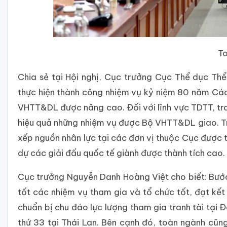
To
Chia sẻ tại Hội nghị, Cục trưởng Cục Thể dục T
thực hiện thành công nhiệm vụ kỷ niệm 80 năm Cá
VHTT&DL được nâng cao. Đối với lĩnh vực TDTT, tro
hiệu quả những nhiệm vụ được Bộ VHTT&DL giao. Tro
xếp nguồn nhân lực tại các đơn vị thuộc Cục được t
dự các giải đấu quốc tế giành được thành tích cao.
Cục trưởng Nguyễn Danh Hoàng Việt cho biết: Bướ
tốt các nhiệm vụ tham gia và tổ chức tốt, đạt kết 
chuẩn bị chu đáo lực lượng tham gia tranh tài tại 
thứ 33 tại Thái Lan. Bên cạnh đó, toàn ngành cũ