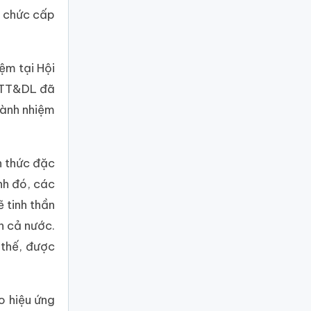
n chức cấp
ệm tại Hội
HTT&DL đã
hành nhiệm
h thức đặc
nh đó, các
 tinh thần
n cả nước.
thế, được
o hiệu ứng