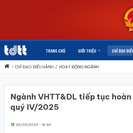
TRANG CHỦ
GIỚI THIỆU
CHỈ ĐẠO ĐIỀ
CHỈ ĐẠO ĐIỀU HÀNH
/
HOẠT ĐỘNG NGÀNH
Ngành VHTT&DL tiếp tục hoàn t
quý IV/2025
26/09/2025 - 16:46