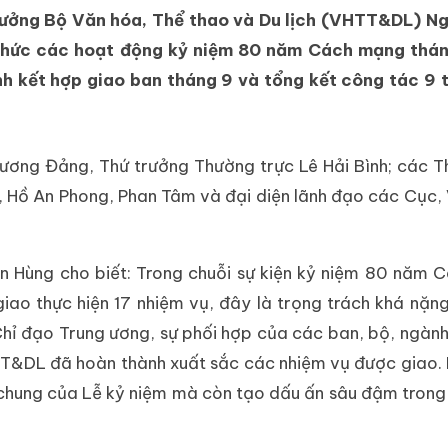
rưởng Bộ Văn hóa, Thể thao và Du lịch (VHTT&DL) N
ổ chức các hoạt động kỷ niệm 80 năm Cách mạng thá
h kết hợp giao ban tháng 9 và tổng kết công tác 9 
ương Đảng, Thứ trưởng Thường trực Lê Hải Bình; các T
Hồ An Phong, Phan Tâm và đại diện lãnh đạo các Cục, 
ăn Hùng cho biết: Trong chuỗi sự kiện kỷ niệm 80 năm
o thực hiện 17 nhiệm vụ, đây là trọng trách khá nặn
Chỉ đạo Trung ương, sự phối hợp của các ban, bộ, ngành
TT&DL đã hoàn thành xuất sắc các nhiệm vụ được giao.
chung của Lễ kỷ niệm mà còn tạo dấu ấn sâu đậm trong