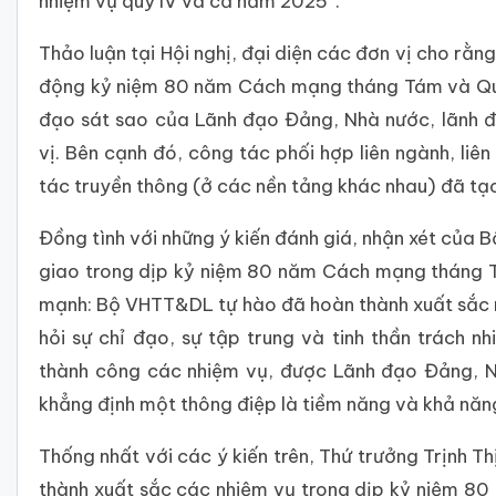
nhiệm vụ quý IV và cả năm 2025”.
Thảo luận tại Hội nghị, đại diện các đơn vị cho rằ
động kỷ niệm 80 năm Cách mạng tháng Tám và Quố
đạo sát sao của Lãnh đạo Đảng, Nhà nước, lãnh 
vị. Bên cạnh đó, công tác phối hợp liên ngành, liê
tác truyền thông (ở các nền tảng khác nhau) đã tạ
Đồng tình với những ý kiến đánh giá, nhận xét của
giao trong dịp kỷ niệm 80 năm Cách mạng tháng T
mạnh: Bộ VHTT&DL tự hào đã hoàn thành xuất sắc n
hỏi sự chỉ đạo, sự tập trung và tinh thần trách 
thành công các nhiệm vụ, được Lãnh đạo Đảng, Nh
khẳng định một thông điệp là tiềm năng và khả nă
Thống nhất với các ý kiến trên, Thứ trưởng Trịnh T
thành xuất sắc các nhiệm vụ trong dịp kỷ niệm 8