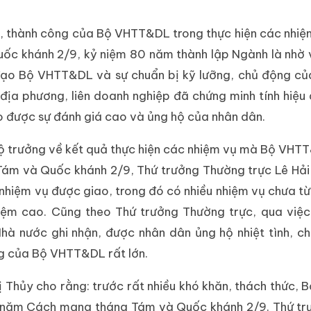
ng, thành công của Bộ VHTT&DL trong thực hiện các nhiệ
c khánh 2/9, kỷ niệm 80 năm thành lập Ngành là nhờ 
đạo Bộ VHTT&DL và sự chuẩn bị kỹ lưỡng, chủ động củ
n địa phương, liên doanh nghiệp đã chứng minh tính hiệu
o được sự đánh giá cao và ủng hộ của nhân dân.
 Bộ trưởng về kết quả thực hiện các nhiệm vụ mà Bộ VH
ám và Quốc khánh 2/9, Thứ trưởng Thường trực Lê Hải
hiệm vụ được giao, trong đó có nhiều nhiệm vụ chưa từ
nhiệm cao. Cũng theo Thứ trưởng Thường trực, qua việc
à nước ghi nhận, được nhân dân ủng hộ nhiệt tình, c
ng của Bộ VHTT&DL rất lớn.
hị Thủy cho rằng: trước rất nhiều khó khăn, thách thức, 
0 năm Cách mạng tháng Tám và Quốc khánh 2/9. Thứ tr