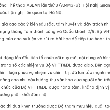
rưởng Thể thao ASEAN lần thứ 8 (AMMS-8), Hội nghị Qua
c hội nghị liên quan tại Hà Nội.
giá cao các ý kiến sâu sắc, tâm huyết và đầy trách nhi
c mạng tháng Tám thành công và Quốc khánh 2/9, Bộ V
ng của các sự kiện và rút ra bài học để tiếp tục hoàn t
t động lần đầu tiên tổ chức với quy mô, nội dung và hìn
ật trong số các nhiệm vụ Bộ VHTT&DL được giao. Bên cạ
hính luận phục vụ nhiệm vụ chính trị, đã lan tỏa mạnh mẽ
 nâng cao nhu cầu hưởng thụ văn hóa của người dân trê
 chức của Bộ VHTT&DL được nâng tầm, khẳng định vị 
ương phấn khởi đón nhận.
ác thi đua khen thưởng được Bộ tham mưu hiệu quả, tạ