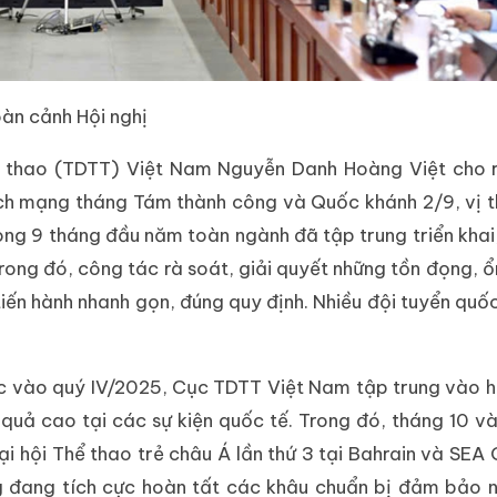
àn cảnh Hội nghị
hể thao (TDTT) Việt Nam Nguyễn Danh Hoàng Việt cho 
ch mạng tháng Tám thành công và Quốc khánh 2/9, vị 
ng 9 tháng đầu năm toàn ngành đã tập trung triển khai,
ng đó, công tác rà soát, giải quyết những tồn đọng, ổ
iến hành nhanh gọn, đúng quy định. Nhiều đội tuyển quố
c vào quý IV/2025, Cục TDTT Việt Nam tập trung vào 
quả cao tại các sự kiện quốc tế. Trong đó, tháng 10 và
Đại hội Thể thao trẻ châu Á lần thứ 3 tại Bahrain và SEA
ng đang tích cực hoàn tất các khâu chuẩn bị đảm bảo 