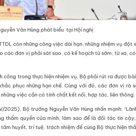
uyễn Văn Hùng phát biểu tại Hội nghị
TTDL còn những công việc dài hạn, những nhiệm vụ đột 
đạo các đơn vị phải sát sao, có kế hoạch từ sớm, từ xa, c
nh công trong thực hiện nhiệm vụ, Bộ phải rút ra được bài
 khắc phục những hạn chế. Cùng với đó, các đơn vị rà 
hững việc cần có tính chất kết nối, hợp tác, liên thông.
 IV/2025), Bộ trưởng Nguyễn Văn Hùng nhấn mạnh: “Lã
ng thẩm quyền của mình, làm sao để là đối tác tin cậy
tâm huyết, trí tuệ, trách nhiệm để cùng Bộ thực hiện thắ