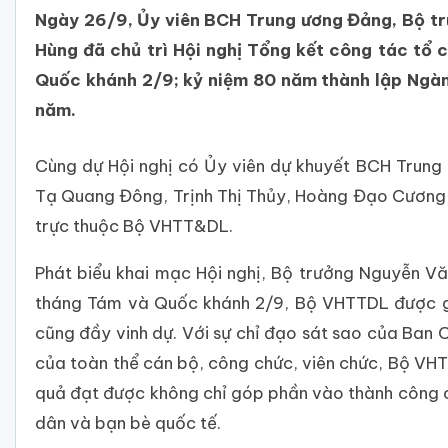
Ngày 26/9, Ủy viên BCH Trung ương Đảng, Bộ t
Hùng đã chủ trì Hội nghị Tổng kết công tác t
Quốc khánh 2/9; kỷ niệm 80 năm thành lập Ngàn
năm.
Cùng dự Hội nghị có Ủy viên dự khuyết BCH Trung 
Tạ Quang Đông, Trịnh Thị Thủy, Hoàng Đạo Cương, 
trực thuộc Bộ VHTT&DL.
Phát biểu khai mạc Hội nghị, Bộ trưởng Nguyễn V
tháng Tám và Quốc khánh 2/9, Bộ VHTTDL được gia
cũng đầy vinh dự. Với sự chỉ đạo sát sao của Ban 
của toàn thể cán bộ, công chức, viên chức, Bộ VH
quả đạt được không chỉ góp phần vào thành công 
dân và bạn bè quốc tế.