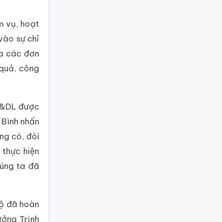
m vụ, hoạt
vào sự chỉ
a các đơn
 quả, công
TT&DL được
 Bình nhấn
ng có, đòi
 thực hiện
húng ta đã
Bộ đã hoàn
ưởng Trịnh