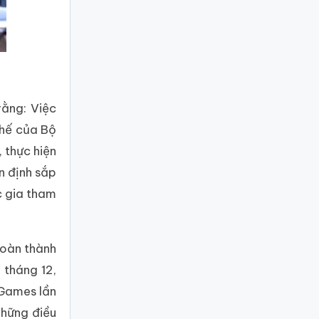
rằng: Việc
thế của Bộ
 thực hiện
n định sắp
c gia tham
hoàn thành
 tháng 12,
 Games lần
những điều