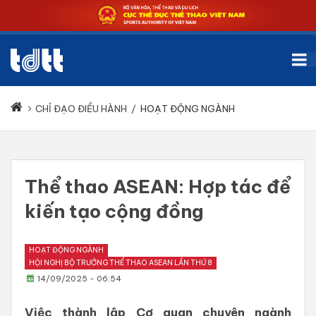
CHỈ ĐẠO ĐIỀU HÀNH
/
HOẠT ĐỘNG NGÀNH
Thể thao ASEAN: Hợp tác để
kiến tạo cộng đồng
HOẠT ĐỘNG NGÀNH
HỘI NGHỊ BỘ TRƯỞNG THỂ THAO ASEAN LẦN THỨ 8
14/09/2025 - 06:54
Việc thành lập Cơ quan chuyên ngành