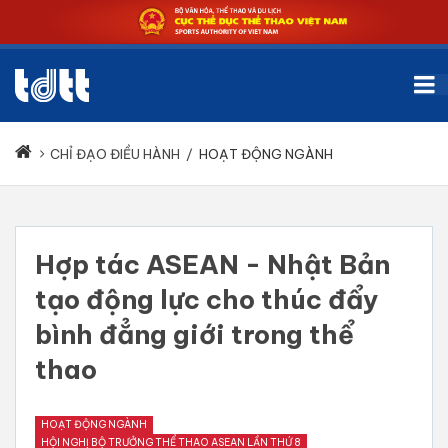
CHỈ ĐẠO ĐIỀU HÀNH
/
HOẠT ĐỘNG NGÀNH
Hợp tác ASEAN - Nhật Bản
tạo động lực cho thúc đẩy
bình đẳng giới trong thể
thao
HOẠT ĐỘNG NGÀNH
HỘI NGHỊ BỘ TRƯỞNG THỂ THAO ASEAN LẦN THỨ 8