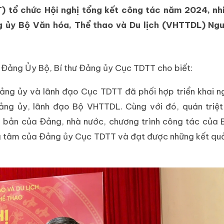
) tổ chức Hội nghị tổng kết công tác năm 2024, nh
g ủy Bộ Văn hóa, Thể thao và Du lịch (VHTTDL) Ng
H Đảng Ủy Bộ, Bí thư Đảng ủy Cục TDTT cho biết:
ảng ủy và lãnh đạo Cục TDTT đã phối hợp triển khai n
Đảng ủy, lãnh đạo Bộ VHTTDL. Cùng với đó, quán triệt
ăn bản của Đảng, nhà nước, chương trình công tác của 
rọng tâm của Đảng ủy Cục TDTT và đạt được những kết qu