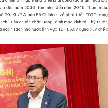
 vụ chính trị: Tập trung triển khai công tác tham mưu xâ
t Nam đến năm 2030, tầm nhìn đến năm 2045. Tham mưu,
ận số 70-KL/TW của Bộ Chính trị về phát triển TDTT trong
u chí, tiêu chuẩn chất lượng, định mức kinh tế - kỹ thuật
g ngân sách nhà nước lĩnh vực TDTT. Xây dựng quy chế q