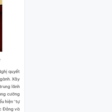
ụ
ghị quyết
 ngành. Xây
 trung lãnh
tăng cường
ểu hiện “tự
c Đảng và