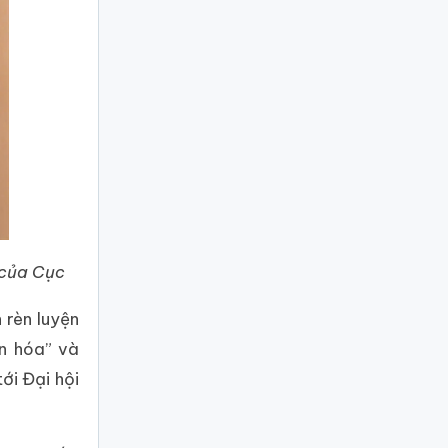
g của Cục
 rèn luyện
n hóa” và
ới Đại hội