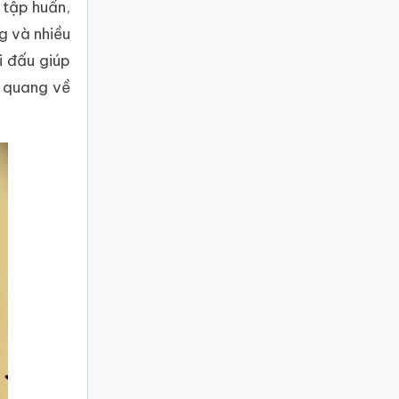
 tập huấn,
g và nhiều
i đấu giúp
h quang về