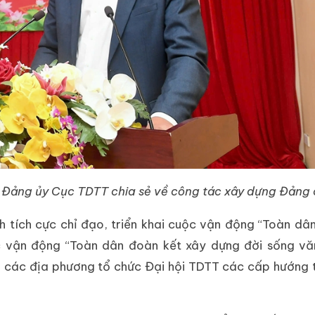
hư Đảng ủy Cục TDTT chia sẻ về công tác xây dựng Đản
 tích cực chỉ đạo, triển khai cuộc vận động “Toàn dân
c vận động “Toàn dân đoàn kết xây dựng đời sống vă
 các địa phương tổ chức Đại hội TDTT các cấp hướng t