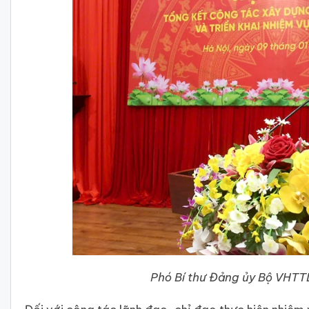
Phó Bí thư Đảng ủy Bộ VHTTD