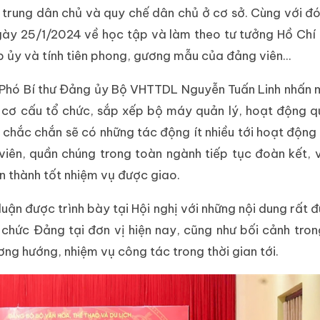
 trung dân chủ và quy chế dân chủ ở cơ sở. Cùng với đ
y 25/1/2024 về học tập và làm theo tư tưởng Hồ Chí 
ấp ủy và tính tiên phong, gương mẫu của đảng viên...
, Phó Bí thư Đảng ủy Bộ VHTTDL Nguyễn Tuấn Linh nhấn
 cơ cấu tổ chức, sắp xếp bộ máy quản lý, hoạt động q
 chắc chắn sẽ có những tác động ít nhiều tới hoạt độn
viên, quần chúng trong toàn ngành tiếp tục đoàn kết,
àn thành tốt nhiệm vụ được giao.
ận được trình bày tại Hội nghị với những nội dung rất đ
 chức Đảng tại đơn vị hiện nay, cũng như bối cảnh tro
ng hướng, nhiệm vụ công tác trong thời gian tới.