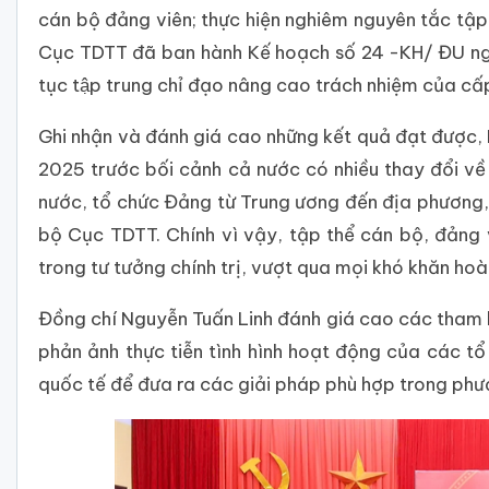
cán bộ đảng viên; thực hiện nghiêm nguyên tắc tập
Cục TDTT đã ban hành Kế hoạch số 24 -KH/ ĐU ngà
tục tập trung chỉ đạo nâng cao trách nhiệm của c
Ghi nhận và đánh giá cao những kết quả đạt được
2025 trước bối cảnh cả nước có nhiều thay đổi về
nước, tổ chức Đảng từ Trung ương đến địa phương,
bộ Cục TDTT. Chính vì vậy, tập thể cán bộ, đảng 
trong tư tưởng chính trị, vượt qua mọi khó khăn ho
Đồng chí Nguyễn Tuấn Linh đánh giá cao các tham lu
phản ảnh thực tiễn tình hình hoạt động của các tổ
quốc tế để đưa ra các giải pháp phù hợp trong phươ