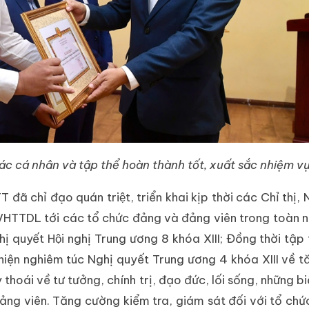
c cá nhân và tập thể hoàn thành tốt, xuất sắc nhiệm v
̉ đạo quán triệt, triển khai kịp thời các Chỉ thị, N
 VHTTDL tới các tổ chức đảng và đảng viên trong toàn
 quyết Hội nghị Trung ương 8 khóa XIII; Đồng thời tập
hiện nghiêm túc Nghị quyết Trung ương 4 khóa XIII về 
thoái về tư tưởng, chính trị, đạo đức, lối sống, những bi
ng viên. Tăng cường kiểm tra, giám sát đối với tổ chứ