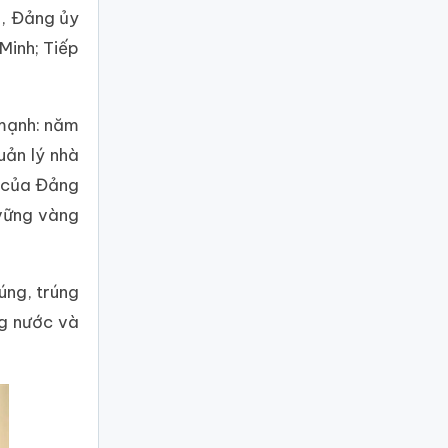
ó, Đảng ủy
Minh; Tiếp
 mạnh: năm
uản lý nhà
g của Đảng
 vững vàng
úng, trúng
ng nước và