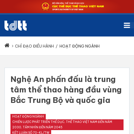
CHỈ ĐẠO ĐIỀU HÀNH
/
HOẠT ĐỘNG NGÀNH
Nghệ An phấn đấu là trung
tâm thể thao hàng đầu vùng
Bắc Trung Bộ và quốc gia
HOẠT ĐỘNG NGÀNH
CHIẾN LƯỢC PHÁT TRIỂN THỂ DỤC, THỂ THAO VIỆT NAM ĐẾN NĂM
2030, TẦM NHÌN ĐẾN NĂM 2045
KẾT LUẬN SỐ 70-KL/TW