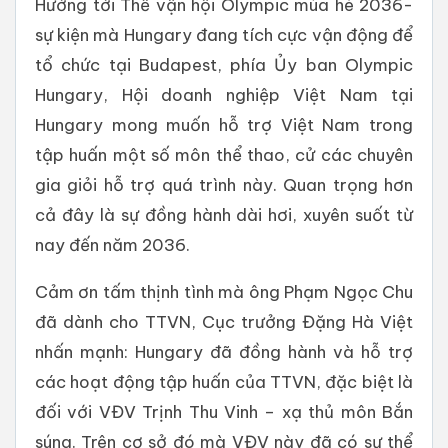
Hướng tới Thế vận hội Olympic mùa hè 2036-
sự kiện mà Hungary đang tích cực vận động để
tổ chức tại Budapest, phía Ủy ban Olympic
Hungary, Hội doanh nghiệp Việt Nam tại
Hungary mong muốn hỗ trợ Việt Nam trong
tập huấn một số môn thể thao, cử các chuyên
gia giỏi hỗ trợ quá trình này. Quan trọng hơn
cả đây là sự đồng hành dài hơi, xuyên suốt từ
nay đến năm 2036.
Cảm ơn tấm thịnh tình mà ông Phạm Ngọc Chu
đã dành cho TTVN, Cục trưởng Đặng Hà Việt
nhấn mạnh: Hungary đã đồng hành và hỗ trợ
các hoạt động tập huấn của TTVN, đặc biệt là
đối với VĐV Trịnh Thu Vinh – xạ thủ môn Bắn
súng. Trên cơ sở đó mà VĐV này đã có sự thể