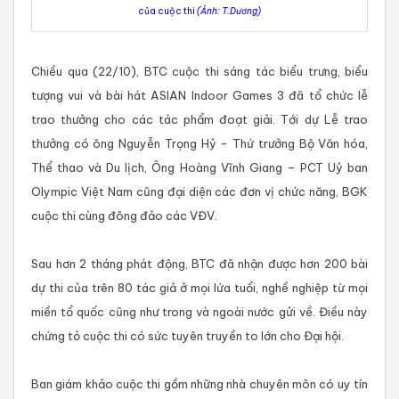
của cuộc thi
(Ảnh: T.Dương)
Chiều qua (22/10), BTC cuộc thi sáng tác biểu trưng, biểu
tượng vui và bài hát ASIAN Indoor Games 3 đã tổ chức lễ
trao thưởng cho các tác phẩm đoạt giải. Tới dự Lễ trao
thưởng có ông Nguyễn Trọng Hỷ - Thứ trưởng Bộ Văn hóa,
Thể thao và Du lịch, Ông Hoàng Vĩnh Giang – PCT Uỷ ban
Olympic Việt Nam cũng đại diện các đơn vị chức năng, BGK
cuộc thi cùng đông đảo các VĐV.
Sau hơn 2 tháng phát động, BTC đã nhận được hơn 200 bài
dự thi của trên 80 tác giả ở mọi lứa tuổi, nghề nghiệp từ mọi
miền tổ quốc cũng như trong và ngoài nước gửi về. Điều này
chứng tỏ cuộc thi có sức tuyên truyền to lớn cho Đại hội.
Ban giám khảo cuộc thi gồm những nhà chuyên môn có uy tín