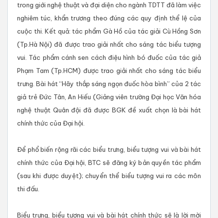
trong giới nghệ thuật và đại diện cho ngành TDTT đã làm việc
nghiêm túc, khẩn trương theo đúng các quy định thể lệ của
cuộc thi. Kết quả: tác phẩm Gà Hồ của tác giải Cù Hồng Sơn
(Tp.Hà Nội) đã được trao giải nhất cho sáng tác biểu tượng
vui. Tác phẩm cánh sen cách điệu hình bó đuốc của tác giả
Phạm Tam (Tp.HCM) được trao giải nhất cho sáng tác biểu
trưng. Bài hát “Hãy thắp sáng ngọn đuốc hòa bình” của 2 tác
giả trẻ Đức Tân, An Hiếu (Giảng viên trường Đại học Văn hóa
nghệ thuật Quân đội đã được BGK đề xuất chọn là bài hát
chính thức của Đại hội.
Để phổ biến rộng rãi các biểu trưng, biểu tượng vui và bài hát
chính thức của Đại hội, BTC sẽ đăng ký bản quyền tác phẩm
(sau khi được duyệt); chuyển thể biểu tượng vui ra các môn
thi đấu.
Biểu trưng, biểu tượng vui và bài hát chính thức sẽ là lời mời