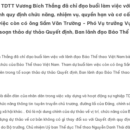
 TDTT Vương Bích Thắng đã chỉ đạo buổi làm việc với
h quy định chức năng, nhiệm vụ, quyền hạn và cơ cấ
việc còn có ông Sầm Văn Trường - Phó Vụ trưởng V
 soạn thảo dự thảo Quyết định, Ban lãnh đạo Báo Thể
 Thắng đã chỉ đạo buổi làm việc với lãnh đạo Báo Thể thao Việt Nam b
ổ chức của Báo Thể thao Việt Nam. Tham dự buổi làm việc còn có ông S
iên trong tổ soạn thảo dự thảo Quyết định, Ban lãnh đạo Báo Thể thao
là diễn đàn của nhân dân trong việc xây dựng và hoạt động sự nghiệp 
ức năng thông tin tuyên truyền chủ trương, đường lối của Đảng, chính s
 hội khác... Đó là nội dung chính của dự thảo về vị trí, chức năng của
ựng dự thảo về cơ bản không có gì thay đổi so với Quyết định quy địn
 do Bộ trưởng, Chủ nhiệm Uỷ ban Thể dục Thể thao Nguyễn Danh Thái đã