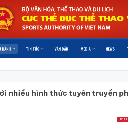
U HÀNH
TIN TỨC
VĂN BẢN
MEDIA
NEWS
ới nhiều hình thức tuyên truyền p
HOẠT