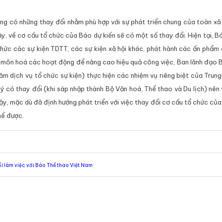
cũng có những thay đổi nhằm phù hợp với sự phát triển chung của toàn xã
, về cơ cấu tổ chức của Báo dự kiến sẽ có một số thay đổi. Hiện tại, 
 chức các sự kiện TDTT, các sự kiện xã hội khác, phát hành các ấn phẩ
 môn hoá các hoạt động để nâng cao hiệu quả công việc, Ban lãnh đạo 
âm dịch vụ tổ chức sự kiện) thực hiện các nhiệm vụ riêng biệt của Trun
 lý có thay đổi (khi sáp nhập thành Bộ Văn hoá, Thể thao và Du lịch) nên
y, mặc dù đã định hướng phát triển với việc thay đổi cơ cấu tổ chức củ
hể được.
i làm việc với Báo Thể thao Việt Nam