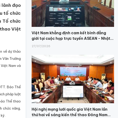
 lãnh đạo
u tổ chức
ụ Tổ chức
 thao Việt
Việt Nam khẳng định cam kết bình đẳng
giới tại cuộc họp trực tuyến ASEAN - Nhật...
27/07/2026
àn về dự thảo
ầm Văn Trường
 Việt Nam và
TDTT. Báo Thể
ách pháp luật
 Báo Thể thao
h chức năng,
Hội nghị mạng lưới quốc gia Việt Nam lần
thứ hai về sáng kiến thể thao Đông Nam...
 ký.