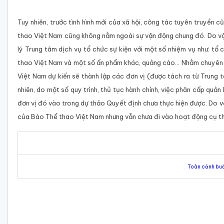
Tuy nhiên, trước tình hình mới của xã hội, công tác tuyên truyền 
thao Việt Nam cũng không nằm ngoài sự vận động chung đó. Do vậy
lý Trung tâm dịch vụ tổ chức sự kiện với một số nhiệm vụ như: tổ
thao Việt Nam và một số ấn phẩm khác, quảng cáo... Nhằm chuyên
Việt Nam dự kiến sẽ thành lập các đơn vị (được tách ra từ Trung t
nhiên, do một số quy trình, thủ tục hành chính, việc phân cấp quản
đơn vị đó vào trong dự thảo Quyết định chưa thực hiện được. Do vậ
của Báo Thể thao Việt Nam nhưng vẫn chưa đi vào hoạt động cụ t
Toàn cảnh buổ