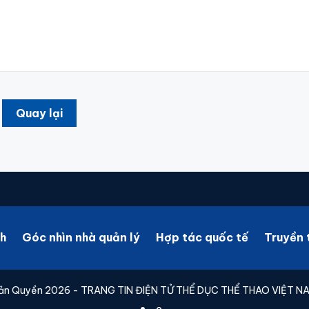
Quay lại
h
Góc nhìn nhà quản lý
Hợp tác quốc tế
Truyền 
ản Quyền 2026 - TRANG TIN ĐIỆN TỬ THỂ DỤC THỂ THAO VIỆT N