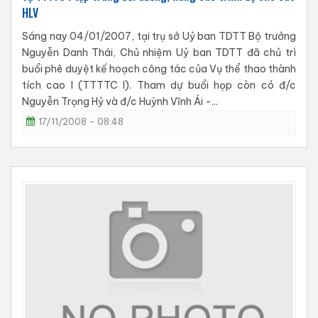
HLV
Sáng nay 04/01/2007, tại trụ sở Uỷ ban TDTT Bộ trưởng
Nguyễn Danh Thái, Chủ nhiệm Uỷ ban TDTT đã chủ trì
buổi phê duyệt kế hoạch công tác của Vụ thể thao thành
tích cao I (TTTTC I). Tham dự buổi họp còn có đ/c
Nguyễn Trọng Hỷ và đ/c Huỳnh Vĩnh Ái -...
17/11/2008 - 08:48