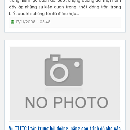
trong niềm lạc quan đó. Suốt chặng đường dài một năm
đầy ắp những sự kiện quan trọng, thật đáng trân trọng
biết bao khi chúng tôi đã được hợp...
17/11/2008 - 08:48
Vụ TTTTC I tập trung bồi dưỡng, nâng cao trình độ cho các