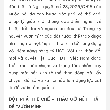
đặc biệt là Nghị quyết số 28/2026/QH16 của
Quốc hội đã tạo bước đột phá về thể chế,
pháp lý giúp khơi thông các điểm nghẽn về
thuế, đất đai và nguồn lực đầu tư. Trong kỷ
nguyên vươn mình của đất nước, thể thao được
nhìn nhận là một "hệ sinh thái kinh tế" năng động
với tiềm năng hàng tỷ USD. Với tinh thần đổi
mới và quyết liệt, Cục TDTT Việt Nam đang
triển khai các nhiệm vụ trọng tâm nhằm xây
dựng một nền kinh tế thể thao đồng bộ, lấy
chuyển đổi số và xã hội hóa làm động lực cốt
lõi để vươn tầm quốc tế.
ĐỘT PHÁ THỂ CHẾ - THÁO GỠ NÚT THẮT
ĐỂ "VƯƠN MÌNH"