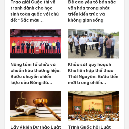
Trao giải Cuộc thi vẽ
Đề cao yếu tố bản sắc
tranh dành cho học
văn hóa trong phát
sinh toàn quốc với chủ
triển kiến trúc và
đề: “Sắc màu...
không gian sống
Nâng tầm tổ chức và
Khảo sát quy hoạch
chuẩn hóa thương hiệu:
Khu liên hợp thể thao
Bước chuyển chiến
Thái Nguyên: Bước tiến
lược của Bóng đá...
mới trong chiến...
Lấy ý kiến Dự thảo Luật
Trình Quốc hội Luật