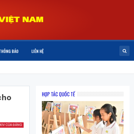
THÔNG BÁO
LIÊN HỆ
HỢP TÁC QUỐC TẾ
cho
 XIV CỦA ĐẢNG