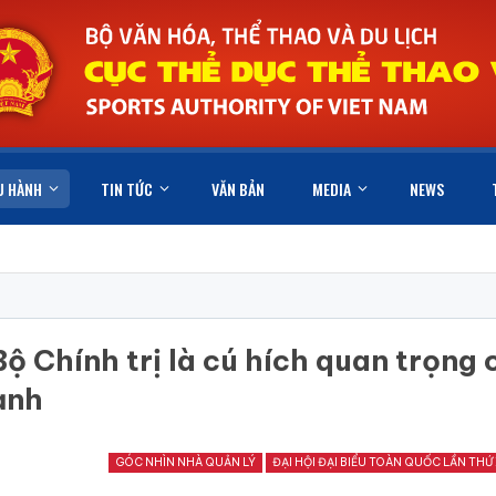
U HÀNH
TIN TỨC
VĂN BẢN
MEDIA
NEWS
 Chính trị là cú hích quan trọng 
ạnh
GÓC NHÌN NHÀ QUẢN LÝ
ĐẠI HỘI ĐẠI BIỂU TOÀN QUỐC LẦN THỨ