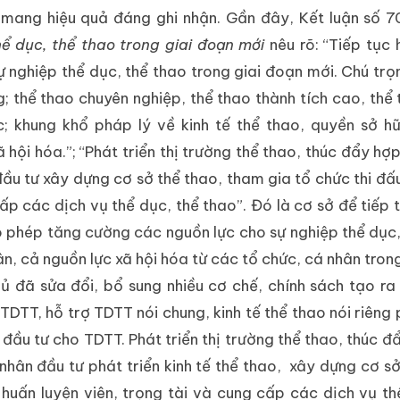
à mang hiệu quả đáng ghi nhận. Gần đây, Kết luận số
hể dục, thể thao trong giai đoạn mới
nêu rõ: “Tiếp tục 
ự nghiệp thể dục, thể thao trong giai đoạn mới. Chú trọ
ng; thể thao chuyên nghiệp, thể thao thành tích cao, thể
; khung khổ pháp lý về kinh tế thể thao, quyền sở h
 hội hóa.”; “Phát triển thị trường thể thao, thúc đẩy hợ
đầu tư xây dựng cơ sở thể thao, tham gia tổ chức thi đấ
cấp các dịch vụ thể dục, thể thao”. Đó là cơ sở để tiếp 
cho phép tăng cường các nguồn lực cho sự nghiệp thể dục,
n, cả nguồn lực xã hội hóa từ các tổ chức, cá nhân tron
 đã sửa đổi, bổ sung nhiều cơ chế, chính sách tạo ra
TDTT, hỗ trợ TDTT nói chung, kinh tế thể thao nói riêng p
 đầu tư cho TDTT. Phát triển thị trường thể thao, thúc đ
nhân đầu tư phát triển kinh tế thể thao, xây dựng cơ sở
huấn luyện viên, trọng tài và cung cấp các dịch vụ th