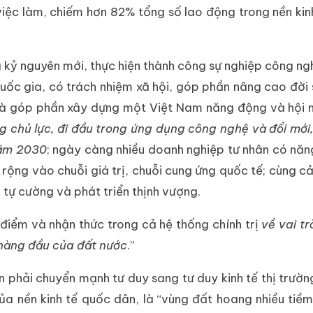
iệc làm, chiếm hơn 82% tổng số lao động trong nền kin
 kỷ nguyên mới, thực hiện thành công sự nghiệp công ng
quốc gia, có trách nhiệm xã hội, góp phần nâng cao đời
i và góp phần xây dựng một Việt Nam năng động và hội
g chủ lực, đi đầu trong ứng dụng công nghệ và đổi mới,
năm 2030
; ngày càng nhiều doanh nghiệp tư nhân có năn
rộng vào chuỗi giá trị, chuỗi cung ứng quốc tế; cùng c
tự cường và phát triển thịnh vượng.
 điểm và nhận thức trong cả hệ thống chính trị
về vai tr
 hàng đầu của đất nước
.”
phải chuyển mạnh tư duy sang tư duy kinh tế thị trường
của nền kinh tế quốc dân, là “vùng đất hoang nhiều tiề