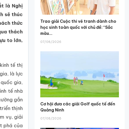
t là Nghị
h sẽ thúc
Trao giải Cuộc thi vẽ tranh dành cho
thách thức
học sinh toàn quốc với chủ đề: “Sắc
 qua thách
màu...
ựu to lớn,
07/08/2026
inh tế thị
ia, là lực
 quốc gia,
inh tế nhà
ự cường gắn
Cơ hội đưa các giải Golf quốc tế đến
riển thịnh
Quảng Ninh
m vụ, giải
07/08/2026
ứt phá của