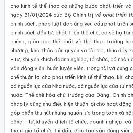
cho kinh tế thể thao có những bước phát triển v
ngày 31/01/2024 của Bộ Chính trị
về phát triển t
chính sách, pháp luật đáp ứng yêu cầu phát triển s
chính sách đầu tư, phát triển thể chế, cơ sở hạ tầ
chúng, giáo dục thể chất và thể thao trường học
nhượng, khai thác bản quyền và tài trợ, thúc đẩy xã
- tư, khuyến khích doanh nghiệp, tổ chức, cá nhân 
vận động viên, huấn luyện viên, trọng tài và cung 
chế thuận lợi cho phát triển kinh tế thể thao, khi 
cả nguồn lực của Nhà nước, cả nguồn lực của tư nhâ
nước. Thể chế hóa chủ trưởng của Đảng, Chính phủ
pháp lý cũng như điều kiện thuận lợi cho hoạt động 
góp phần thu hút những nguồn lực trong toàn xã hội
công - tư, khuyến khích tổ chức, doanh nghiệp, cá 
tham gia tổ chức thi đấu, đào tạo vận động viên, 