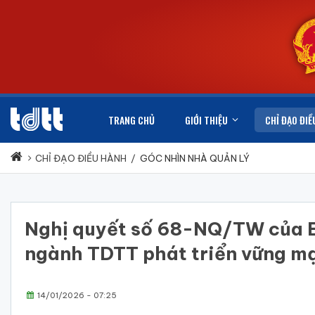
TRANG CHỦ
GIỚI THIỆU
CHỈ ĐẠO ĐIỀ
CHỈ ĐẠO ĐIỀU HÀNH
/
GÓC NHÌN NHÀ QUẢN LÝ
Nghị quyết số 68-NQ/TW của Bộ
ngành TDTT phát triển vững m
14/01/2026 - 07:25