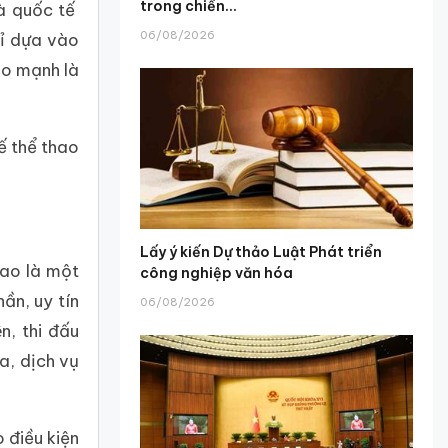
trong chiến...
và quốc tế
06/08/2026
hỉ dựa vào
ao mạnh là
ế thể thao
Lấy ý kiến Dự thảo Luật Phát triển
thao là một
công nghiệp văn hóa
ần, uy tín
06/08/2026
, thi đấu
a, dịch vụ
 điều kiện