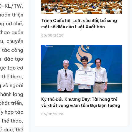
 70-KL/TW,
hoàn thiện
Trình Quốc hội Luật sửa đổi, bổ sung
ng cơ chế,
một số điều của Luật Xuất bản
 thao quần
06/08/2026
ữu, chuyển
p tác công
u, đào tạo
tục tạo cơ
 thể thao,
g và ngoài
 hành lang
Kỳ thủ Đầu Khương Duy: Tài năng trẻ
hát triển,
và khát vọng vươn tầm Đại kiện tướng
ẩy hợp tác
06/08/2026
 thể thao,
ể dục, thể