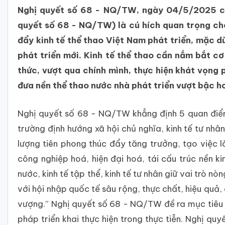
Nghị quyết số 68 - NQ/TW, ngày 04/5/2025 của 
quyết số 68 - NQ/TW) là cú hích quan trọng cho
đẩy kinh tế thể thao Việt Nam phát triển, mặc d
phát triển mới. Kinh tế thể thao cần nắm bắt cơ 
thức, vượt qua chính mình, thực hiện khát vọng p
đưa nền thể thao nước nhà phát triển vượt bậc h
Nghị quyết số 68 - NQ/TW khẳng định 5 quan điểm c
trường định hướng xã hội chủ nghĩa, kinh tế tư nhâ
lượng tiên phong thúc đẩy tăng trưởng, tạo việc 
công nghiệp hoá, hiện đại hoá, tái cấu trúc nền ki
nước, kinh tế tập thể, kinh tế tư nhân giữ vai trò nò
với hội nhập quốc tế sâu rộng, thực chất, hiệu quả,
vượng.” Nghị quyết số 68 - NQ/TW đề ra mục tiêu
pháp triển khai thực hiện trong thực tiễn. Nghị qu