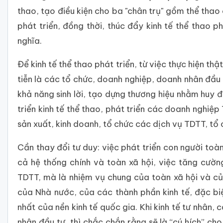
thao, tạo điều kiện cho ba "chân trụ" gồm thể thao
phát triển, đồng thời, thúc đẩy kinh tế thể thao p
nghĩa.
Để kinh tế thể thao phát triển, từ việc thực hiện th
tiễn là các tổ chức, doanh nghiệp, doanh nhân đầu 
khả năng sinh lời, tạo dựng thương hiệu nhằm huy đ
triển kinh tế thể thao, phát triển các doanh nghiệ
sản xuất, kinh doanh, tổ chức các dịch vụ TDTT, tổ 
Cần thay đổi tư duy: việc phát triển con người toàn 
cả hệ thống chính và toàn xã hội, việc tăng cườn
TDTT, mà là nhiệm vụ chung của toàn xã hội và củ
của Nhà nước, của các thành phần kinh tế, đặc biệt
nhất của nền kinh tế quốc gia. Khi kinh tế tư nhân
nhân đầu tư, thì chắc chắn rằng sẽ là “cú hích” cho