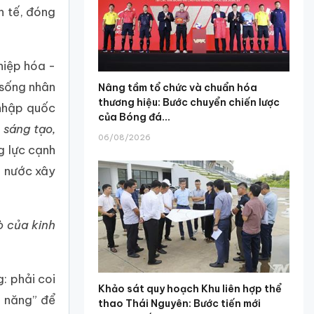
h tế, đóng
hiệp hóa -
 sống nhân
Nâng tầm tổ chức và chuẩn hóa
thương hiệu: Bước chuyển chiến lược
 nhập quốc
của Bóng đá...
 sáng tạo,
06/08/2026
g lực cạnh
ả nước xây
ò của kinh
: phải coi
Khảo sát quy hoạch Khu liên hợp thể
m năng” để
thao Thái Nguyên: Bước tiến mới