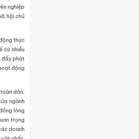
yên nghiệp
xã hội chủ
h động thực
ế có nhiều
c đẩy phát
 hoạt động
, toàn dân,
 của ngành
 đồng lòng
quan trọng
 các doanh
 vật chất,