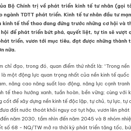
Bộ Chính trị về phát triển kinh tế tư nhân (gọi tắ
 ngành TDTT phát triển. Kinh tế tư nhân đầu tư mạn
ù kinh tế thể thao đang đứng trước những cơ hội và 
hội để phát triển bứt phá, quyết liệt, tự tin sẽ vượt
hát triển, vươn tới mục tiêu, đạt được những thành t
ơn nữa.
hỉ đạo, trong đó, quan điểm thứ nhất là: “Trong nền k
n là một động lực quan trọng nhất của nền kinh tế quốc g
làm, nâng cao năng suất lao động, năng lực cạnh tranh
nh tế theo hướng xanh, tuần hoàn, bền vững; cùng với k
ng cốt để xây dựng nền kinh tế độc lập, tự chủ, tự lực, t
 đưa đất nước thoát khỏi nguy cơ tụt hậu, vươn lên phát t
 đến năm 2030, tầm nhìn đến năm 2045 và 8 nhóm nhiệ
yết số 68 - NQ/TW mở ra thời kỳ phát triển tăng tốc, b