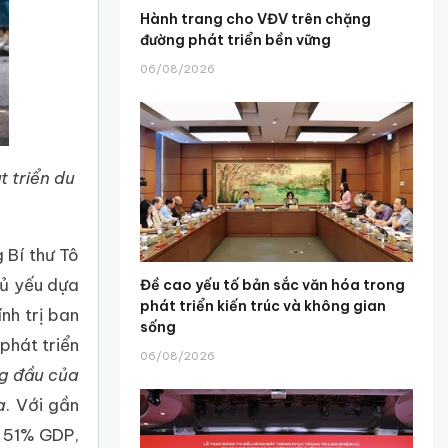
Hành trang cho VĐV trên chặng
đường phát triển bền vững
06/08/2026
 triển du
 Bí thư Tô
hủ yếu dựa
Đề cao yếu tố bản sắc văn hóa trong
phát triển kiến trúc và không gian
nh trị ban
sống
hát triển
06/08/2026
ng đầu của
a
. Với gần
g 51% GDP,