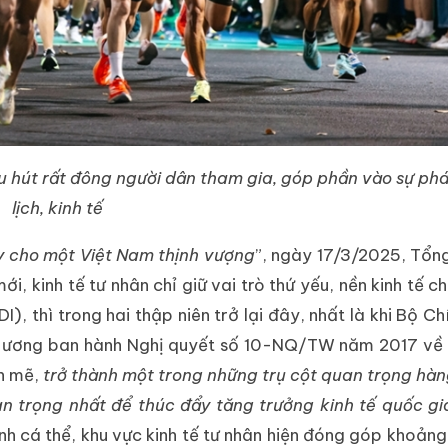
 hút rất đông người dân tham gia, góp phần vào sự phát
lịch, kinh tế
ẩy cho một Việt Nam thịnh vượng
”, ngày 17/3/2025, Tổng
i, kinh tế tư nhân chỉ giữ vai trò thứ yếu, nền kinh tế c
, thì trong hai thập niên trở lại đây, nhất là khi Bộ Chí
ương ban hành Nghị quyết số 10-NQ/TW năm 2017 về p
nh mẽ,
trở thành một trong những trụ cột quan trọng hà
an trọng nhất để thúc đẩy tăng trưởng kinh tế quốc gi
nh cá thể, khu vực kinh tế tư nhân hiện đóng góp khoản