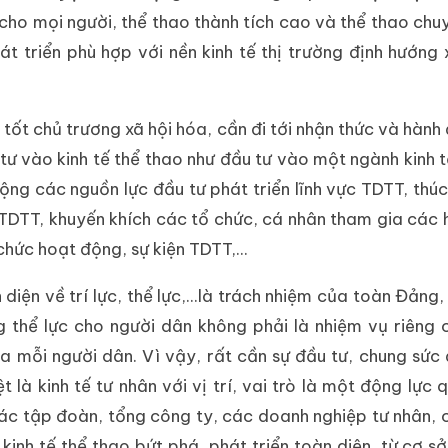
 cho mọi người, thể thao thành tích cao và thể thao chu
hát triển phù hợp với nền kinh tế thị trường định hướng 
ật tốt chủ trương xã hội hóa, cần đi tới nhận thức và hàn
tư vào kinh tế thể thao như đầu tư vào một ngành kinh t
ộng các nguồn lực đầu tư phát triển lĩnh vực TDTT, thú
p TDTT, khuyến khích các tổ chức, cá nhân tham gia các
chức hoạt động, sự kiện TDTT,...
diện về trí lực, thể lực,...là trách nhiệm của toàn Đảng
g thể lực cho người dân không phải là nhiệm vụ riêng
a mỗi người dân. Vì vậy, rất cần sự đầu tư, chung sức
 là kinh tế tư nhân với vị trí, vai trò là một động lực 
, các tập đoàn, tổng công ty, các doanh nghiệp tư nhân,
 kinh tế thể thao bứt phá, phát triển toàn diện, từ cơ sở