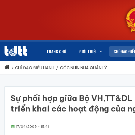
TRANG CHỦ
GIỚI THIỆU
CHỈ ĐẠO ĐIỀ
CHỈ ĐẠO ĐIỀU HÀNH
/
GÓC NHÌN NHÀ QUẢN LÝ
Sự phối hợp giữa Bộ VH,TT&DL v
triển khai các hoạt động của 
17/04/2009 - 15:41