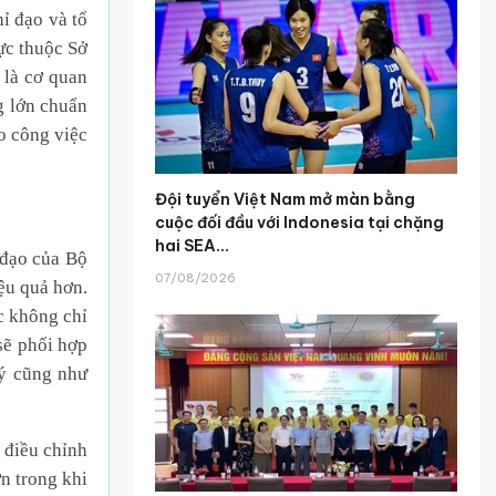
ỉ đạo và tổ
rực thuộc Sở
 là cơ quan
g lớn chuẩn
o công việc
Đội tuyển Việt Nam mở màn bằng
cuộc đối đầu với Indonesia tại chặng
hai SEA...
 đạo của Bộ
07/08/2026
iệu quả hơn.
c không chỉ
sẽ phối hợp
lý cũng như
 điều chỉnh
n trong khi