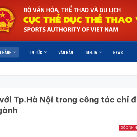
U HÀNH
TIN TỨC
VĂN BẢN
MEDIA
NEWS
ới Tp.Hà Nội trong công tác chỉ đ
ngành
GÓC NHÌN