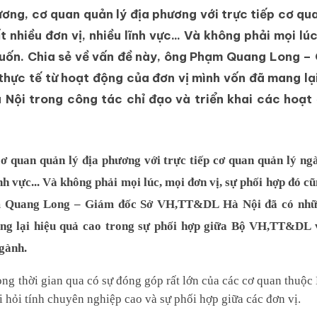
ơng, cơ quan quản lý địa phương với trực tiếp cơ qu
nhiều đơn vị, nhiều lĩnh vực... Và không phải mọi lú
muốn. Chia sẻ về vấn đề này, ông Phạm Quang Long –
hực tế từ hoạt động của đơn vị mình vốn đã mang lại
 Nội trong công tác chỉ đạo và triển khai các hoạt
ơ quan quản lý địa phương với trực tiếp cơ quan quản lý ng
nh vực... Và không phải mọi lúc, mọi đơn vị, sự phối hợp đó cũ
ạm Quang Long – Giám đốc Sở VH,TT&DL Hà Nội đã có nhữ
ang lại hiệu quả cao trong sự phối hợp giữa Bộ VH,TT&DL 
ngành.
 thời gian qua có sự đóng góp rất lớn của các cơ quan thuộc 
òi hỏi tính chuyên nghiệp cao và sự phối hợp giữa các đơn vị.