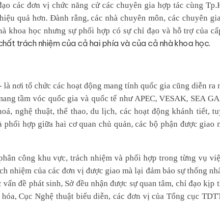
 đạo các đơn vị chức năng cử các chuyên gia hợp tác cùng Tp.
c hiệu quả hơn. Đành rằng, các nhà chuyên môn, các chuyên gi
nhà khoa học nhưng sự phối hợp có sự chỉ đạo và hỗ trợ của cấ
 chất trách nhiệm của cả hai phía và của cả nhà khoa học.
 là nơi tổ chức các hoạt động mang tính quốc gia cũng diễn ra 
ng mang tầm vóc quốc gia và quốc tế như APEC, VESAK, SEA 
á, nghệ thuật, thể thao, du lịch, các hoạt động khánh tiết, tu
 và phối hợp giữa hai cơ quan chủ quản, các bộ phận được giao 
 phân công khu vực, trách nhiệm và phối hợp trong từng vụ việ
ách nhiệm của các đơn vị được giao mà lại đảm bảo sự thống nhấ
c vấn đề phát sinh, Sở đều nhận được sự quan tâm, chỉ đạo kịp 
ăn hóa, Cục Nghệ thuật biểu diễn, các đơn vị của Tổng cục TDT