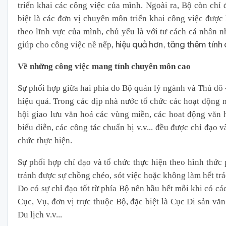
triển khai các công việc của mình. Ngoài ra, Bộ còn chỉ
biệt là các đơn vị chuyên môn triển khai công việc đượ
theo lĩnh vực của mình, chủ yếu là với tư cách cá nhân 
hiệu quả hơn, tăng thêm tính
giúp cho công việc nề nếp,
Về những công việc mang tính chuyên môn cao
Sự phối hợp giữa hai phía do Bộ quản lý ngành và Thủ đô -
hiệu quả. Trong các dịp nhà nước tổ chức các hoạt độ
hội giao lưu văn hoá các vùng miền, các hoat động văn ho
biểu diễn, các công tác chuẩn bị v.v... đều được chỉ đạo
chức thực hiện.
Sự phối hợp chỉ đạo và tổ chức thực hiện theo hình thức
tránh được sự chồng chéo, sót việc hoặc không làm hết tr
Do có sự chỉ đạo tốt từ phía Bộ nên hầu hết mỗi khi có cá
Cục, Vụ, đơn vị trực thuộc Bộ, đặc biệt là Cục Di sản v
Du lịch v.v...