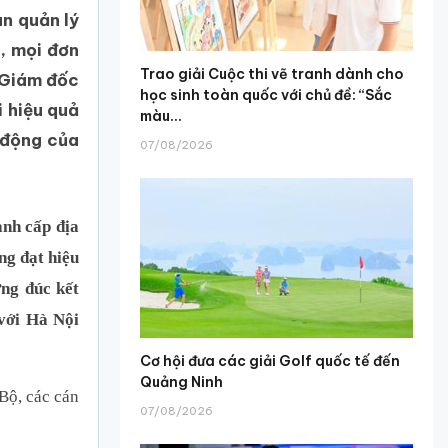
an quản lý
c, mọi đơn
Trao giải Cuộc thi vẽ tranh dành cho
 Giám đốc
học sinh toàn quốc với chủ đề: “Sắc
 hiệu quả
màu...
 động của
07/08/2026
ành cấp địa
ng đạt hiệu
ng đúc kết
với Hà Nội
Cơ hội đưa các giải Golf quốc tế đến
Quảng Ninh
Bộ, các cán
07/08/2026