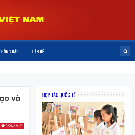
THÔNG BÁO
LIÊN HỆ
HỢP TÁC QUỐC TẾ
ạo và
 NHÀ QUẢN LÝ