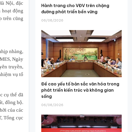
Hà Nội, đặc
Hành trang cho VĐV trên chặng
a hoạt động
đường phát triển bền vững
p trên cũng
06/08/2026
nhịp nhàng,
GAMES, Ngày
yên truyền,
nhiệm vụ tổ
Đề cao yếu tố bản sắc văn hóa trong
phát triển kiến trúc và không gian
c cụ thể đã
sống
t, đồng bộ.
06/08/2026
thời của các
T, Tổng cục