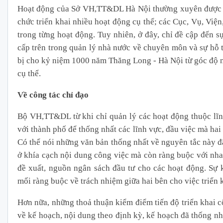
Hoạt động của Sở VH,TT&DL Hà Nội thường xuyên được Bộ 
chức triển khai nhiều hoạt động cụ thể; các Cục, Vụ, Viện
trong từng hoạt động. Tuy nhiên, ở đây, chỉ đề cập đến s
cấp trên trong quản lý nhà nước về chuyên môn và sự hỗ 
bị cho kỷ niệm 1000 năm Thăng Long - Hà Nội từ góc độ n
cụ thể.
Về công tác chỉ đạo
Bộ VH,TT&DL từ khi chỉ quản lý các hoạt động thuộc lĩn
với thành phố để thống nhất các lĩnh vực, đầu việc mà hai
Có thể nói những văn bản thống nhất về nguyên tắc này đã
ở khía cạch nội dung công việc mà còn ràng buộc với nha
đề xuất, nguồn ngân sách đầu tư cho các hoạt động. Sự 
mối ràng buộc về trách nhiệm giữa hai bên cho việc triển 
Hơn nữa, những thoả thuận kiểm điểm tiến độ triển khai c
về kế hoạch, nội dung theo định kỳ, kế hoạch đã thống nhấ