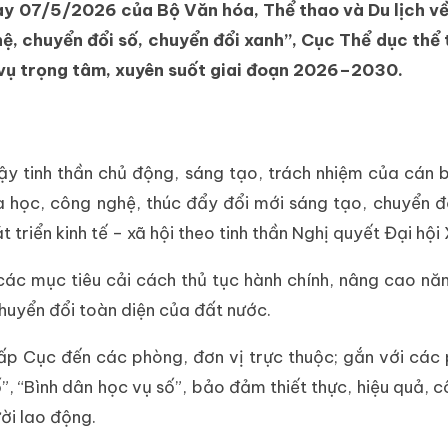
07/5/2026 của Bộ Văn hóa, Thể thao và Du lịch về b
hệ, chuyển đổi số, chuyển đổi xanh”, Cục Thể dục th
m vụ trọng tâm, xuyên suốt giai đoạn 2026–2030.
 dậy tinh thần chủ động, sáng tạo, trách nhiệm của cán 
học, công nghệ, thúc đẩy đổi mới sáng tạo, chuyển đổ
 triển kinh tế – xã hội theo tinh thần Nghị quyết Đại hộ
ác mục tiêu cải cách thủ tục hành chính, nâng cao năn
chuyển đổi toàn diện của đất nước.
cấp Cục đến các phòng, đơn vị trực thuộc; gắn với các 
”, “Bình dân học vụ số”, bảo đảm thiết thực, hiệu quả, c
ời lao động.