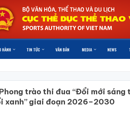
U HÀNH
TIN TỨC
VĂN BẢN
MEDIA
NEWS
ong trào thi đua “Đổi mới sáng t
ổi xanh” giai đoạn 2026–2030