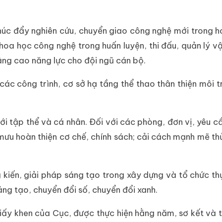
húc đẩy nghiên cứu, chuyển giao công nghệ mới trong h
ng khoa học công nghệ trong huấn luyện, thi đấu, quản lý
âng cao năng lực cho đội ngũ cán bộ.
 các công trình, cơ sở hạ tầng thể thao thân thiện môi 
với tập thể và cá nhân. Đối với các phòng, đơn vị, yêu 
u hoàn thiện cơ chế, chính sách; cải cách mạnh mẽ thủ 
ng kiến, giải pháp sáng tạo trong xây dựng và tổ chức th
áng tạo, chuyển đổi số, chuyển đổi xanh.
ấy khen của Cục, được thực hiện hằng năm, sơ kết và t