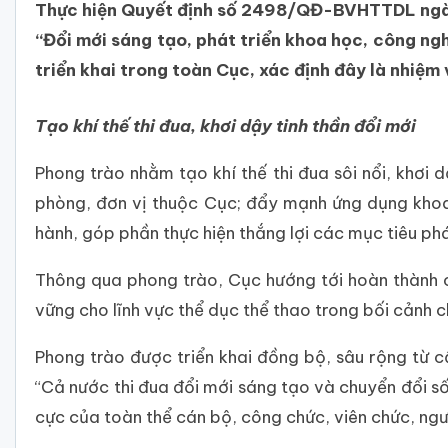
Thực hiện Quyết định số 2498/QĐ-BVHTTDL ngày 
“Đổi mới sáng tạo, phát triển khoa học, công ng
triển khai trong toàn Cục, xác định đây là nhiệ
Tạo khí thế thi đua, khơi dậy tinh thần đổi mới
Phong trào nhằm tạo khí thế thi đua sôi nổi, khơi
phòng, đơn vị thuộc Cục; đẩy mạnh ứng dụng khoa 
hành, góp phần thực hiện thắng lợi các mục tiêu phát
Thông qua phong trào, Cục hướng tới hoàn thành c
vững cho lĩnh vực thể dục thể thao trong bối cảnh 
Phong trào được triển khai đồng bộ, sâu rộng từ 
“Cả nước thi đua đổi mới sáng tạo và chuyển đổi số
cực của toàn thể cán bộ, công chức, viên chức, ngư