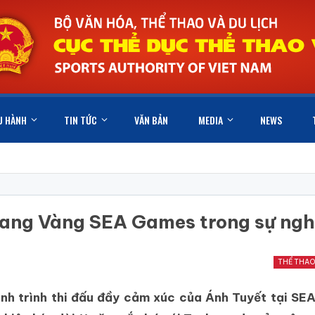
U HÀNH
TIN TỨC
VĂN BẢN
MEDIA
NEWS
trang Vàng SEA Games trong sự ng
THỂ THA
nh trình thi đấu đầy cảm xúc của Ánh Tuyết tại S