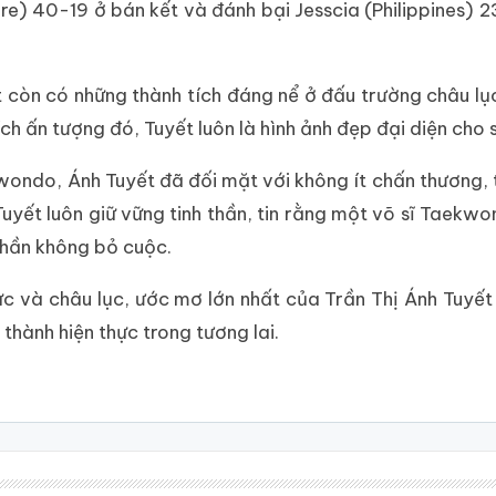
e) 40-19 ở bán kết và đánh bại Jesscia (Philippines) 2
t còn có những thành tích đáng nể ở đấu trường châu l
h ấn tượng đó, Tuyết luôn là hình ảnh đẹp đại diện cho s
kwondo, Ánh Tuyết đã đối mặt với không ít chấn thương,
yết luôn giữ vững tinh thần, tin rằng một võ sĩ Taekwond
thần không bỏ cuộc.
ực và châu lục, ước mơ lớn nhất của Trần Thị Ánh Tuyế
hành hiện thực trong tương lai.