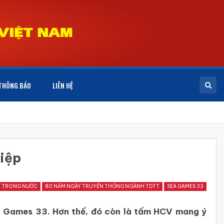
THÔNG BÁO
LIÊN HỆ
hiệp
O TRONG NƯỚC
80 NĂM NGÀY TRUYỀN THỐNG NGÀNH TDTT
SEA GAMES 33
EA Games 33. Hơn thế, đó còn là tấm HCV mang ý