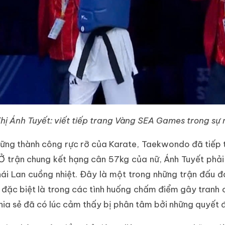
hị Ánh Tuyết: viết tiếp trang Vàng SEA Games trong sự
những thành công rực rỡ của Karate, Taekwondo đã tiế
 Ở trận chung kết hạng cân 57kg của nữ, Ánh Tuyết phải đ
hái Lan cuồng nhiệt. Đây là một trong những trận đấu đ
 đặc biệt là trong các tình huống chấm điểm gây tranh 
ia sẻ đã có lúc cảm thấy bị phân tâm bởi những quyết đ