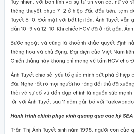
Tuy nhiên, với bản lĩnh và sự tự tin vốn có, nữ võ
thắng thuyết phục 7-2 ở hiệp đấu đầu tiên, tạm d
Tuyết 5-0. Đối mặt với bất lợi lớn, Ánh Tuyết vẫn g
dẫn 10-9 và 12-10. Khi chiếc HCV đã ở rất gần, Ánh 
Bước ngoặt và cũng là khoảnh khắc quyết định nằm
thăng hoa và chủ động. Đại diện của Việt Nam liên
Chiến thắng này không chỉ mang về tấm HCV cho Đo
Ánh Tuyết chia sẻ, yếu tố giúp mình bứt phá ở hiệp 
đài. Nghe rất rõ mọi người hô rằng đối thủ đã xuống
thời và sự cổ vũ dồn dập chính là nguồn sức mạnh
lớn với Ánh Tuyết sau 11 năm gắn bó với Taekwondo
Hành trình chinh phục vinh quang qua các kỳ SE
Trần Thị Ánh Tuyết sinh năm 1998, người con của