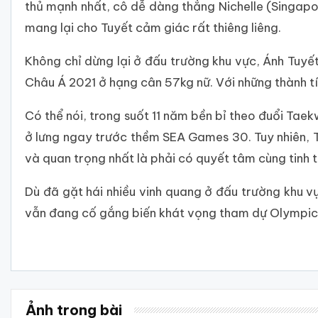
thủ mạnh nhất, cô dễ dàng thắng Nichelle (Singapor
mang lại cho Tuyết cảm giác rất thiêng liêng.
Không chỉ dừng lại ở đấu trường khu vực, Ánh Tuyế
Châu Á 2021 ở hạng cân 57kg nữ. Với những thành tíc
Có thể nói, trong suốt 11 năm bền bỉ theo đuổi Tae
ở lưng ngay trước thềm SEA Games 30. Tuy nhiên, Tu
và quan trọng nhất là phải có quyết tâm cùng tinh 
Dù đã gặt hái nhiều vinh quang ở đấu trường khu v
vẫn đang cố gắng biến khát vọng tham dự Olympic t
Ảnh trong bài