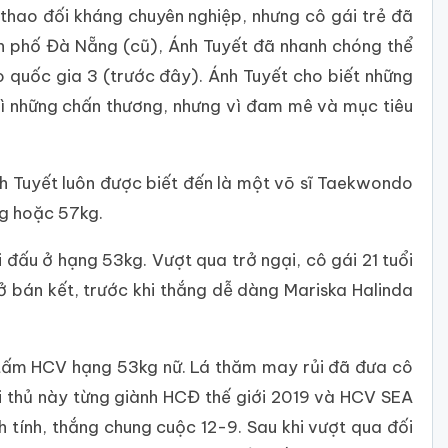
 thao đối kháng chuyên nghiệp, nhưng cô gái trẻ đã
h phố Đà Nẵng (cũ), Ánh Tuyết đã nhanh chóng thể
o quốc gia 3 (trước đây). Ánh Tuyết cho biết những
 vì những chấn thương, nhưng vì đam mê và mục tiêu
nh Tuyết luôn được biết đến là một võ sĩ Taekwondo
kg hoặc 57kg.
đấu ở hạng 53kg. Vượt qua trở ngại, cô gái 21 tuổi
ở bán kết, trước khi thắng dễ dàng Mariska Halinda
 tấm HCV hạng 53kg nữ. Lá thăm may rủi đã đưa cô
i thủ này từng giành HCĐ thế giới 2019 và HCV SEA
 tính, thắng chung cuộc 12-9. Sau khi vượt qua đối