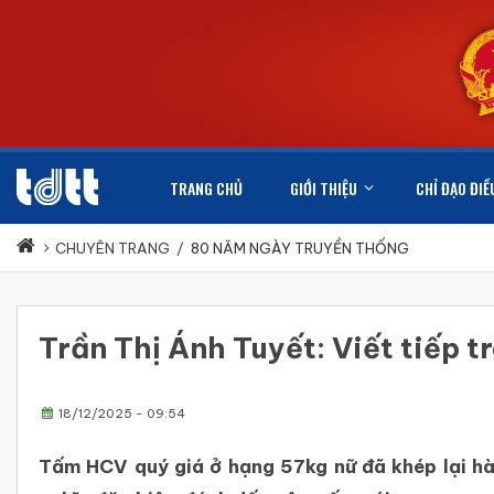
TRANG CHỦ
GIỚI THIỆU
CHỈ ĐẠO ĐIỀ
CHUYÊN TRANG
/
80 NĂM NGÀY TRUYỀN THỐNG
Trần Thị Ánh Tuyết: Viết tiếp 
18/12/2025 - 09:54
Tấm HCV quý giá ở hạng 57kg nữ đã khép lại hà