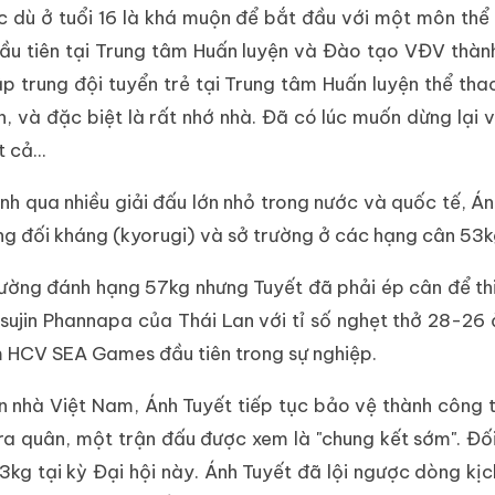
c dù ở tuổi 16 là khá muộn để bắt đầu với một môn thể
đầu tiên tại Trung tâm Huấn luyện và Đào tạo VĐV thàn
ập trung đội tuyển trẻ tại Trung tâm Huấn luyện thể tha
, và đặc biệt là rất nhớ nhà. Đã có lúc muốn dừng lại
 cả...
nh qua nhiều giải đấu lớn nhỏ trong nước và quốc tế, Á
ung đối kháng (kyorugi) và sở trường ở các hạng cân 53
ường đánh hạng 57kg nhưng Tuyết đã phải ép cân để thi 
nsujin Phannapa của Thái Lan với tỉ số nghẹt thở 28-26 
m HCV SEA Games đầu tiên trong sự nghiệp.
n nhà Việt Nam, Ánh Tuyết tiếp tục bảo vệ thành công
 ra quân, một trận đấu được xem là "chung kết sớm". Đố
g tại kỳ Đại hội này. Ánh Tuyết đã lội ngược dòng kịch