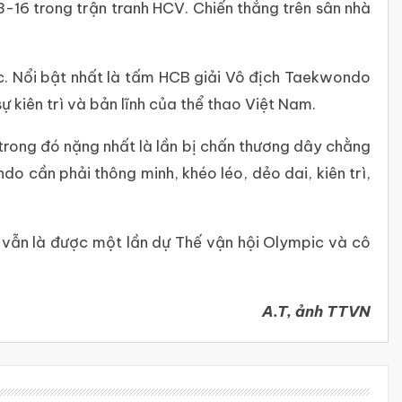
3-16 trong trận tranh HCV. Chiến thắng trên sân nhà
ục. Nổi bật nhất là tấm HCB giải Vô địch Taekwondo
ự kiên trì và bản lĩnh của thể thao Việt Nam.
 trong đó nặng nhất là lần bị chấn thương dây chằng
o cần phải thông minh, khéo léo, dẻo dai, kiên trì,
t vẫn là được một lần dự Thế vận hội Olympic và cô
A.T, ảnh TTVN