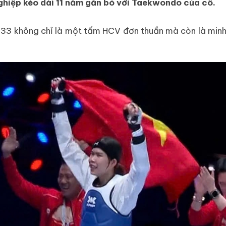
ghiệp kéo dài 11 năm gắn bó với Taekwondo của cô.
33 không chỉ là một tấm HCV đơn thuần mà còn là minh ch