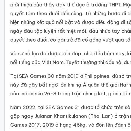
giới thiệu của thầy dạy thể dục ở trường THPT. Mặ
quyết tâm theo đuổi đến cùng. Từ những bước đi 
hiện những kết quả nổi bật và được điều động đi t
ngày đầu tập luyện rất mệt mỏi, đau nhức tay chân
quyết theo đuổi, cô gái trẻ đã cố gắng vượt qua tất
Và sự nỗ lực đã được đền đáp, cho đến hôm nay, ki
nổi tiếng của Việt Nam. Tuyết thường thi đấu nội d
Tại SEA Games 30 năm 2019 ở Philippines, dù sở tr
này đã gây bất ngờ lớn khi hạ Á quân thế giới Har
của Indonesia 26-8 trong trận chung kết, giành tấ
Năm 2022, tại SEA Games 31 được tổ chức trên sâ
gặp ngay Julanan Khantikulanon (Thái Lan) ở trận
Games 2017, 2019 ở hạng 46kg, và đôn lên đánh 53k