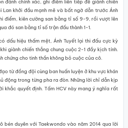
n đánh chính xác, ghi điểm liên tiếp để giành chiến
hái Lan khởi đầu mạnh mẽ và bất ngờ dẫn trước Ánh
hi điểm, kiên cường san bằng tỉ số 9-9, rồi vượt lên
qua đó san bằng tỉ số trận đấu thành 1-1.
ó dấu hiệu thấm mệt, Ánh Tuyết lại thi đấu cực kỳ
hi giành chiến thắng chung cuộc 2-1 đầy kịch tính.
 chứng cho tinh thần không bỏ cuộc của cô.
ỉ đạo từ đồng đội cùng ban huấn luyện ở khu vực khán
hủ động trong từng pha ra đòn. Những lời chỉ dẫn kịp
hời khắc quyết định. Tấm HCV này mang ý nghĩa rất
 Cô bén duyên với Taekwondo vào năm 2014 qua lời