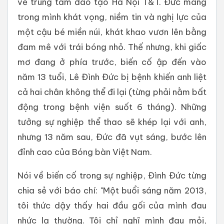
về trung tâm đào tạo Hà Nội T&T. Đức mang
trong mình khát vọng, niềm tin và nghị lực của
một cậu bé miền núi, khát khao vươn lên bằng
đam mê với trái bóng nhỏ. Thế nhưng, khi giấc
mơ đang ở phía trước, biến cố ập đến vào
năm 13 tuổi, Lê Đình Đức bị bệnh khiến anh liệt
cả hai chân không thể đi lại (từng phải nằm bất
động trong bệnh viện suốt 6 tháng). Những
tưởng sự nghiệp thể thao sẽ khép lại với anh,
nhưng 13 năm sau, Đức đã vụt sáng, bước lên
đỉnh cao của Bóng bàn Việt Nam.
Nói về biến cố trong sự nghiệp, Đình Đức từng
chia sẻ với báo chí: "Một buổi sáng năm 2013,
tôi thức dậy thấy hai đầu gối của mình đau
nhức lạ thường. Tôi chỉ nghĩ mình đau mỏi,