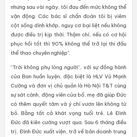
nhưng sau vài ngày, tôi đau đến mức không thể
vận động. Các bác sĩ chẩn đoán tôi bị viêm
cột sống dính khớp, nguy cơ bại liệt nếu không
được điều trị kịp thời. Thậm chí, nếu có cơ hội
phục hồi tốt thì 90% không thể trở lại thi đấu
thể thao chuyên nghiệp".
“Trời không phụ lòng người”, với sự đồng hành
của Ban huấn luyện, đặc biệt là HLV Vũ Mạnh
Cường và đơn vị chủ quản là Hà Nội T&T cùng
sự sát cánh, động viên của bố, mẹ đã giúp Đức
có thêm quyết tâm và ý chí vươn lên không từ
bỏ. Bằng tất cả khát vọng tuổi trẻ, Lê Đình
Đức đã kiên cường vượt qua. Sau 6 tháng điều
trị, Đình Đức xuất viện, trở về bản doanh trung