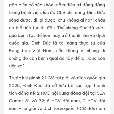
gặp biến cố sức khỏe, nằm điều trị đẵng đẵng
trong bệnh viện, lúc đó CLB chỉ mong Đình Đức
sống được, đi lại được, chứ không ai nghĩ cháu
có thể tiếp tục thi đấu. Thế nhưng Đức đã vượt
qua bệnh tật để hôm nay trở thành nhà vô địch
quốc gia. Đình Đức là tài năng thực sự của
Bóng bàn Việt Nam, nếu không vì những di
chứng do căn bệnh quái ác này để lại, Đức còn
tiến xa".
Trước khi giành 2 HCV tại giải vô địch quốc gia
2025, Đình Đức đã sở hữu bộ sưu tập thành
tích đáng nể: 2 HCĐ nội dung đồng đội tại SEA
Games 31 và 32; 6 HCV đôi nam, 2 HCV đôi
nam - nữ giải vô địch toàn quốc; HCĐ đơn nam