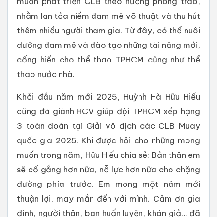
muốn phát triển CLB theo hướng phong trào,
nhằm lan tỏa niềm đam mê võ thuật và thu hút
thêm nhiều người tham gia. Từ đây, có thể nuôi
dưỡng đam mê và đào tạo những tài năng mới,
cống hiến cho thể thao TPHCM cũng như thể
thao nước nhà.
Khởi đầu năm mới 2025, Huỳnh Hà Hữu Hiếu
cũng đã giành HCV giúp đội TPHCM xếp hạng
3 toàn đoàn tại Giải vô địch các CLB Muay
quốc gia 2025. Khi được hỏi cho những mong
muốn trong năm, Hữu Hiếu chia sẻ: Bản thân em
sẽ cố gắng hơn nữa, nỗ lực hơn nữa cho chặng
đường phía trước. Em mong một năm mới
thuận lợi, may mắn đến với mình. Cảm ơn gia
đình, người thân, ban huấn luyện, khán giả… đã