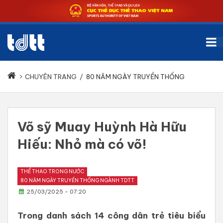
CHUYÊN TRANG
/
80 NĂM NGÀY TRUYỀN THỐNG
Võ sỹ Muay Huỳnh Hà Hữu
Hiếu: Nhỏ mà có võ!
THỂ THAO TRONG NƯỚC
80 NĂM NGÀY TRUYỀN THỐNG NGÀNH TDTT
25/03/2025 - 07:20
Trong danh sách 14 công dân trẻ tiêu biểu