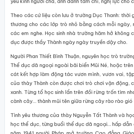
yêu kính người cha, anh dành tâm chí, nghị lực cho 
Theo các cứ liệu còn lưu ở trường Dục Thanh: thời
thương cho các lớp trò nhỏ bằng cách mỗi ngày, m
các em nghe. Học sinh nhà trường hăm hở không c
dục được thầy Thành ngày ngày truyền dậy cho.
Người Phan Thiết Bình Thuận, nguyên học trò trườn
Thể dục dã ngoại ngoài bãi biển Mũi Né, hoặc trên
cát kết hợp làm động tác vươn mình, vươn vai, tập 
của thày Thành còn được chơi trò chơi vận động, 
xanh. Từng tổ học sinh lẩn trên đồi rừng trốn tìm n
cành cây… thành mũi tên giữa rừng cây rào rào gió 
Tình yêu thương của thày Nguyễn Tất Thành và học
học thể dục, từng buổi thể dục dã ngoại… hấp dẫn đ
năm 1941 người Pháp mở trường Cao đẳng Giáo 