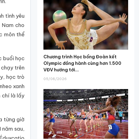
nh.
h tình yêu
ệt Nam cho
ọc môn thể
Chương trình Học bổng Đoàn kết
c buổi học
Olympic đồng hành cùng hơn 1.500
 chạy trên
VĐV hướng tới...
y, học trò
05/08/2026
 nheo xanh
chí là lấy
a từng giờ
1 năm sau,
Éduxcatio