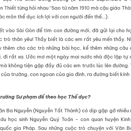
han Thiết từng hỏi nhau “Sao từ năm 1910 mà cậu giáo Thà
c môn thể dục ích lợi với con người đến thế…).
ết vào Sài Gòn để tìm con đường mới, đã gửi lại cho h
c trò thân yêu! Thầy biết là các em rất yêu mến thầy. 
ạy thêm cho các trò những bài học, kể thêm những câu
i, đi rất xa. Ước mơ một ngày mai nước nhà độc lập tự 
ã mà không tiện gặp đầy đủ các em trước lúc lên đường. 
của trường, con ngoan của gia đinh, ra đường biết kính 
 trường Sư phạm để theo học Thể dục?
Văn Ba Nguyễn (Nguyễn Tất Thành) có dịp gặp gỡ nhiều 
 du học sinh Nguyễn Quý Toản – con quan huyện Kinh
uốc gia Pháp. Sau những cuộc trò chuyện với Văn B