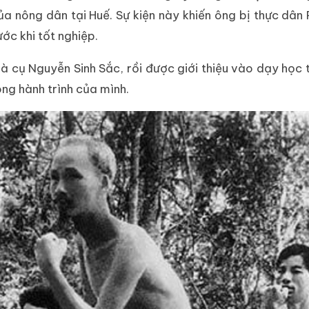
a nông dân tại Huế. Sự kiện này khiến ông bị thực dân
ớc khi tốt nghiệp.
à cụ Nguyễn Sinh Sắc, rồi được giới thiệu vào dạy học 
ng hành trình của mình.