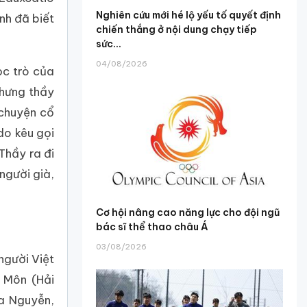
Nghiên cứu mới hé lộ yếu tố quyết định
nh đã biết
chiến thắng ở nội dung chạy tiếp
sức...
04/08/2026
ọc trò của
Nhưng thầy
 chuyện cổ
do kêu gọi
Thầy ra đi
người già,
Cơ hội nâng cao năng lực cho đội ngũ
bác sĩ thể thao châu Á
03/08/2026
người Việt
 Môn (Hải
a Nguyễn,