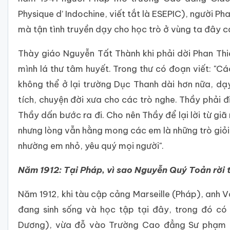
Physique d’ Indochine, viết tắt là ESEPIC), người P
mà tận tình truyền dạy cho học trò ở vùng ta đây cá
Thày giáo Nguyễn Tất Thành khi phải dời Phan Thi
mình lá thư tâm huyết. Trong thư có đoạn viết: "Cá
không thể ở lại trường Dục Thanh dài hơn nữa, d
tích, chuyện đời xưa cho các trò nghe. Thầy phải đ
Thầy dấn bước ra đi. Cho nên Thầy để lại lời từ gi
nhưng lòng vẫn hằng mong các em là những trò giỏi 
nhường em nhỏ, yêu quý mọi người".
Năm 1912: Tại Pháp, vì sao Nguyễn Quý Toản rời
Năm 1912, khi tàu cập cảng Marseille (Pháp), anh 
đang sinh sống và học tập tại đây, trong đó có
Dương), vừa đỗ vào Trường Cao đẳng Sư phạm q