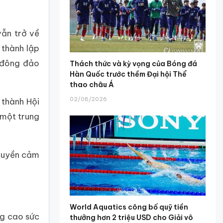
vẫn trở về
 thành lập
t đông đảo
Thách thức và kỳ vọng của Bóng đá
Hàn Quốc trước thềm Đại hội Thể
thao châu Á
02/08/2026
 thành Hội
 một trung
truyền cảm
World Aquatics công bố quỹ tiền
ng cao sức
thưởng hơn 2 triệu USD cho Giải vô