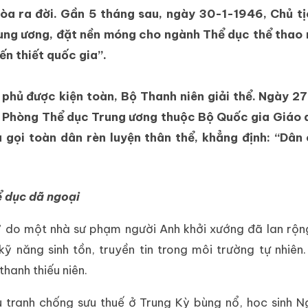
a ra đời. Gần 5 tháng sau, ngày 30-1-1946, Chủ tị
rung ương, đặt nền móng cho ngành Thể dục thể thao 
ến thiết quốc gia”.
phủ được kiện toàn, Bộ Thanh niên giải thể. Ngày 2
ập Phòng Thể dục Trung ương thuộc Bộ Quốc gia Giáo 
u gọi toàn dân rèn luyện thân thể, khẳng định: “Dân
ể dục dã ngoại
 do một nhà sư phạm người Anh khởi xướng đã lan rộn
 kỹ năng sinh tồn, truyền tin trong môi trường tự nhiên
hanh thiếu niên.
u tranh chống sưu thuế ở Trung Kỳ bùng nổ, học sinh 