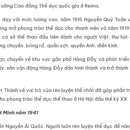
rường Cao đẳng Thể dục quốc gia ở Reims.
ảng dạy với mức lương cao, năm 1915 Nguyễn Quý Toản 
động mở phong trào thể dục cho thanh niên và năm 1919
cơ sở thể thao đầu tiên dành cho người Việt, thu hú
ng chuyền, bóng rổ, quần vợt, quyền Anh, điền kinh.
ược chuyển về khu vực gần phố Hàng Đẫy và phát triển
y, sân vận động Hàng Đẫy dần hình thành và trở thành
 Thành về vai trò của rèn luyện thể chất đã góp phần 
o phong trào thể dục thể thao ở Hà Nội đầu thế kỷ XX.
ệt Minh năm 1941
n Nguyễn Ái Quốc, Người luôn rèn luyện thể dục để nâ