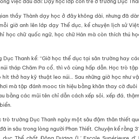
công việc đầu đời: Dạy học lớp con trẻ ở trường Dục Tha
 gian thầy Thành dạy học ở đây không dài, nhưng đã dàn
ỗi giờ anh lên lớp dạy Thể dục, kể chuyện lịch sử Vi
hỉ học chữ quốc ngữ, học chữ Hán mà còn thích thú h
g Dục Thanh kể: “Giờ học thể dục tại sân trường hay cá
 núi tháp Chăm Pa cổ, thì vô cùng hấp dẫn. Học trò tập
hít thở hay kỹ thuật leo núi... Sau những giờ học như vậ
chơi mà tập đánh mooc tín hiệu bằng khăn thay cờ đuôi
hau bằng các mũi tên chỉ dẫn cách xếp sỏi, xếp đá, thậm 
biển.
 trò trường Dục Thanh ngày một sâu đậm thân thiết qu
ã in sâu trong lòng người Phan Thiết. Chuyện kể rằng 3
dục Thể chất Đông Dương (L’ Escole Supérieure d’ 