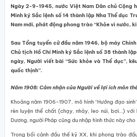
Ngày 2-9-1945, nước Việt Nam Dân chủ Cộng hò
Minh ký Sắc lệnh số 14 thành lập Nha Thể dục T
Nam mới, phát động phong trào “Khỏe vì nước, ki
Sau Tổng tuyển cử đầu năm 1946, bộ máy Chính 
Chủ tịch Hồ Chí Minh ký Sắc lệnh số 38 thành l
ngày, Người viết bài “Sức khỏe và Thể dục”, kê
quốc thịnh”.
Năm 1908: Cảm nhận của Người về lợi ích môn th
Khoảng năm 1906–1907, mô hình “Hướng đạo sinh”
rèn luyện thể chất (chạy, nhảy, leo núi, bơi…) với
Dương, người Pháp cũng du nhập hình thức này cho t
Trong bối cảnh đầu thế kỷ XX, khi phong trào đấ