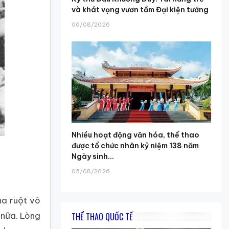
và khát vọng vươn tầm Đại kiện tướng
06/08/2026
Nhiều hoạt động văn hóa, thể thao
được tổ chức nhân kỷ niệm 138 năm
Ngày sinh...
05/08/2026
ha ruột vô
 nữa. Lòng
THỂ THAO QUỐC TẾ