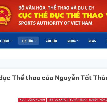
U HÀNH
TIN TỨC
VĂN BẢN
MEDIA
NEWS
ể dục Thể thao của Nguyễn Tất Thà
HOẠT ĐỘNG NGÀNH
TIN TỨC KHÁC
80 NĂM NGÀY TRUYỀN THỐN