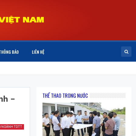
THÔNG BÁO
LIÊN HỆ
THỂ THAO TRONG NƯỚC
nh –
G NGÀNH TDTT