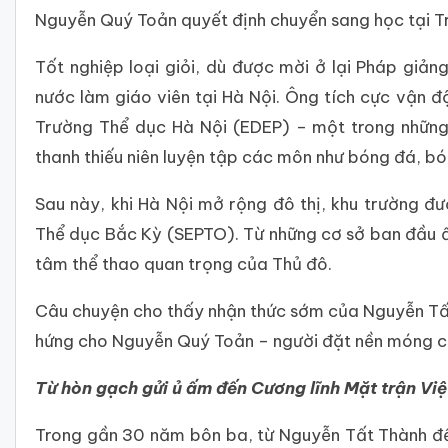
Nguyễn Quý Toản quyết định chuyển sang học tại T
Tốt nghiệp loại giỏi, dù được mời ở lại Pháp gi
nước làm giáo viên tại Hà Nội. Ông tích cực vận 
Trường Thể dục Hà Nội (EDEP) – một trong những 
thanh thiếu niên luyện tập các môn như bóng đá, bó
Sau này, khi Hà Nội mở rộng đô thị, khu trường đ
Thể dục Bắc Kỳ (SEPTO). Từ những cơ sở ban đầu ấ
tâm thể thao quan trọng của Thủ đô.
Câu chuyện cho thấy nhận thức sớm của Nguyễn Tất
hứng cho Nguyễn Quý Toản – người đặt nền móng ch
Từ hòn gạch gửi ủ ấm đến Cương lĩnh Mặt trận Vi
Trong gần 30 năm bôn ba, từ Nguyễn Tất Thành đế